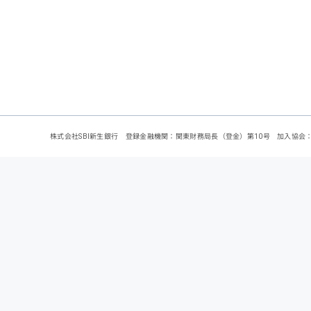
株式会社SBI新生銀行 登録金融機関：関東財務局長（登金）第10号 加入協