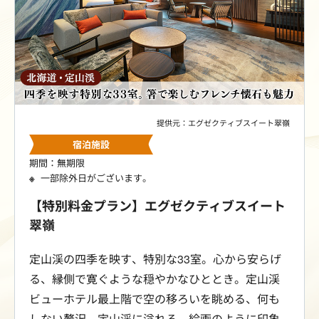
提供元：エグゼクティブスイート翠嶺
宿泊施設
期間：無期限
一部除外日がございます。
【特別料金プラン】エグゼクティブスイート
翠嶺
定山渓の四季を映す、特別な33室。心から安らげ
る、縁側で寛ぐような穏やかなひととき。定山渓
ビューホテル最上階で空の移ろいを眺める、何も
しない贅沢。定山渓に溢れる、絵画のように印象