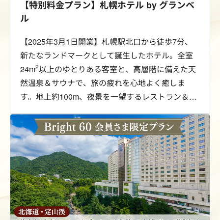
【特別料金プラン】札幌ホテル by グランベ
ル
【2025年3月1日開業】札幌駅北口から徒歩7分、
新たなランドマークとして誕生したホテル。全室
2
24m
以上のゆとりある客室と、高層階に備えた天
然温泉＆サウナで、旅の疲れを心地よく癒しま
す。地上約100m、夜景を一望するレストラン＆
BARで過ごす贅沢なひととき。利便性と非日常を
兼ね備えた、上質な札幌滞在をお愉しみくださ
い。Bright 60会員さま限定の特別料金にてご案内
します。