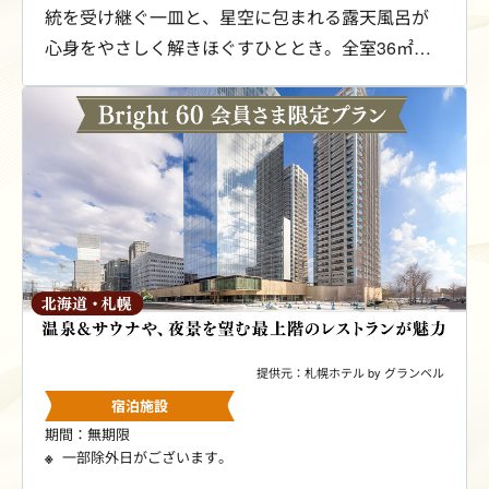
統を受け継ぐ一皿と、星空に包まれる露天風呂が
心身をやさしく解きほぐすひととき。全室36㎡以
上、レイトチェックアウト12時のゆとりある空間
で、特別な時間をお愉しみください。Bright 60会
員さま限定の特別料金にてご案内します。
提供元：札幌ホテル by グランベル
宿泊施設
期間：無期限
一部除外日がございます。