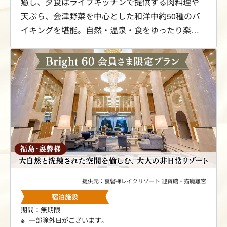
癒し、夕食はライブキッチンで提供する肉料理や
天ぷら、会津野菜を中心とした和洋中約50種のバ
イキングを堪能。自然・温泉・食をゆったり楽し
む大人旅に最適です。今だけBright 60会員さま限
定で、最安12,160円からの特別料金にてご案内し
ます。
提供元：裏磐梯レイクリゾート 迎賓館・猫魔離宮
宿泊施設
期間：無期限
一部除外日がございます。