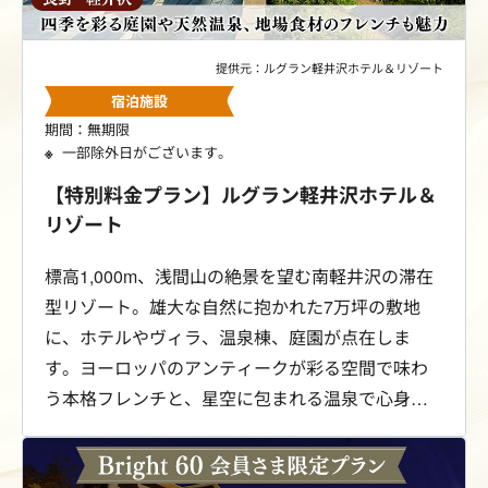
提供元：ルグラン軽井沢ホテル＆リゾート
宿泊施設
期間：無期限
一部除外日がございます。
【特別料金プラン】ルグラン軽井沢ホテル＆
リゾート
標高1,000m、浅間山の絶景を望む南軽井沢の滞在
型リゾート。雄大な自然に抱かれた7万坪の敷地
に、ホテルやヴィラ、温泉棟、庭園が点在しま
す。ヨーロッパのアンティークが彩る空間で味わ
う本格フレンチと、星空に包まれる温泉で心身を
やさしく解きほぐすひととき。自然に寄り添う、
上質な時間をお愉しみください。Bright 60会員さ