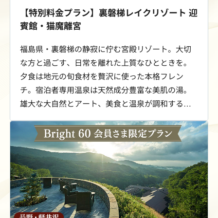
【特別料金プラン】裏磐梯レイクリゾート 迎
賓館・猫魔離宮
福島県・裏磐梯の静寂に佇む宮殿リゾート。大切
な方と過ごす、日常を離れた上質なひとときを。
夕食は地元の旬食材を贅沢に使った本格フレン
チ。宿泊者専用温泉は天然成分豊富な美肌の湯。
雄大な大自然とアート、美食と温泉が調和する滞
在をお愉しみください。Bright 60会員さま限定
で、スイート客室が最大53％OFFの特別料金にて
ご案内します。