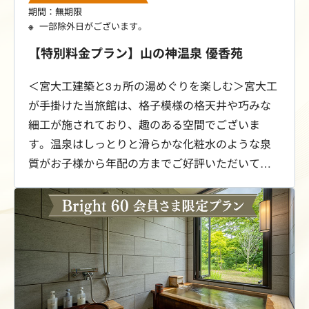
期間：無期限
一部除外日がございます。
【特別料金プラン】山の神温泉 優香苑
＜宮大工建築と3ヵ所の湯めぐりを楽しむ＞宮大工
が手掛けた当旅館は、格子模様の格天井や巧みな
細工が施されており、趣のある空間でございま
す。温泉はしっとりと滑らかな化粧水のような泉
質がお子様から年配の方までご好評いただいてい
ます。3ヵ所の浴場には内湯と露天風呂があります
が、雰囲気が異なり、季節によって風景が変化し
ます。木のぬくもりに包まれたゆるやかな時間を
存分にご堪能ください。