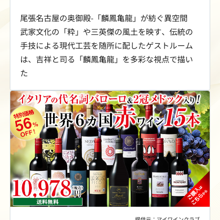
尾張名古屋の奥御殿-「麟鳳亀龍」が紡ぐ異空間
武家文化の「粋」や三英傑の風土を映す、伝統の
手技による現代工芸を随所に配したゲストルーム
は、吉祥と司る「麟鳳亀龍」を多彩な視点で描い
た
提供元：マイワインクラブ