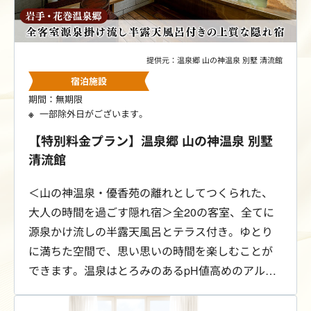
提供元：温泉郷 山の神温泉 別墅 清流館
宿泊施設
期間：無期限
一部除外日がございます。
【特別料金プラン】温泉郷 山の神温泉 別墅
清流館
＜山の神温泉・優香苑の離れとしてつくられた、
大人の時間を過ごす隠れ宿＞全20の客室、全てに
源泉かけ流しの半露天風呂とテラス付き。ゆとり
に満ちた空間で、思い思いの時間を楽しむことが
できます。温泉はとろみのあるpH値高めのアルカ
リ性単純温泉。温泉を客室でひとり占めできるの
が清流館です。ご宿泊のお客さまは、敷地内に併