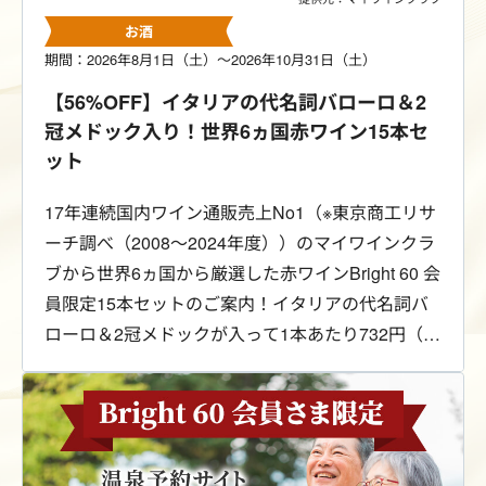
お酒
期間：2026年8月1日（土）～2026年10月31日（土）
【56%OFF】イタリアの代名詞バローロ＆2
冠メドック入り！世界6ヵ国赤ワイン15本セ
ット
17年連続国内ワイン通販売上No1（※東京商工リサ
ーチ調べ（2008～2024年度））のマイワインクラ
ブから世界6ヵ国から厳選した赤ワインBright 60 会
員限定15本セットのご案内！イタリアの代名詞バ
ローロ＆2冠メドックが入って1本あたり732円（税
込）！送料は無料です。