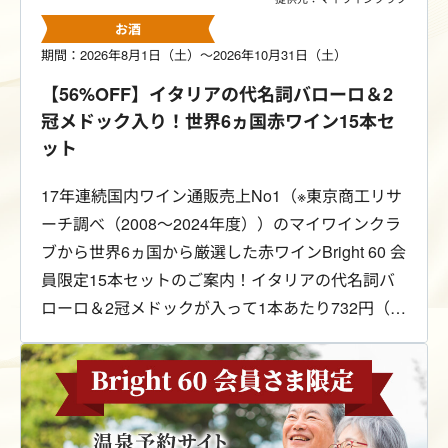
お酒
期間：2026年8月1日（土）～2026年10月31日（土）
【56%OFF】イタリアの代名詞バローロ＆2
冠メドック入り！世界6ヵ国赤ワイン15本セ
ット
17年連続国内ワイン通販売上No1（※東京商工リサ
ーチ調べ（2008～2024年度））のマイワインクラ
ブから世界6ヵ国から厳選した赤ワインBright 60 会
員限定15本セットのご案内！イタリアの代名詞バ
ローロ＆2冠メドックが入って1本あたり732円（税
込）！送料は無料です。