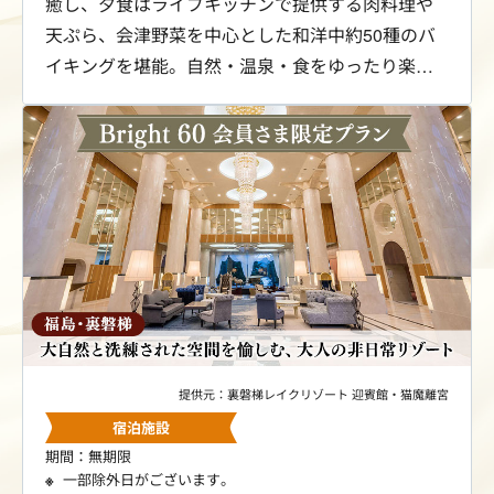
癒し、夕食はライブキッチンで提供する肉料理や
天ぷら、会津野菜を中心とした和洋中約50種のバ
イキングを堪能。自然・温泉・食をゆったり楽し
む大人旅に最適です。今だけBright 60会員さま限
定で、最安12,160円からの特別料金にてご案内し
ます。
提供元：裏磐梯レイクリゾート 迎賓館・猫魔離宮
宿泊施設
期間：無期限
一部除外日がございます。