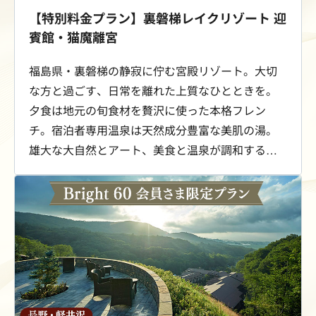
【特別料金プラン】裏磐梯レイクリゾート 迎
賓館・猫魔離宮
福島県・裏磐梯の静寂に佇む宮殿リゾート。大切
な方と過ごす、日常を離れた上質なひとときを。
夕食は地元の旬食材を贅沢に使った本格フレン
チ。宿泊者専用温泉は天然成分豊富な美肌の湯。
雄大な大自然とアート、美食と温泉が調和する滞
在をお愉しみください。Bright 60会員さま限定
で、スイート客室が最大53％OFFの特別料金にて
ご案内します。