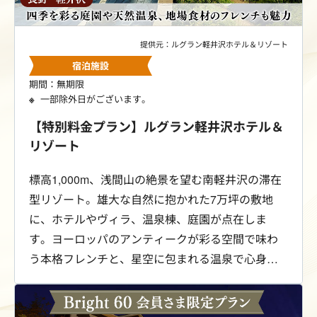
提供元：ルグラン軽井沢ホテル＆リゾート
宿泊施設
期間：無期限
一部除外日がございます。
【特別料金プラン】ルグラン軽井沢ホテル＆
リゾート
標高1,000m、浅間山の絶景を望む南軽井沢の滞在
型リゾート。雄大な自然に抱かれた7万坪の敷地
に、ホテルやヴィラ、温泉棟、庭園が点在しま
す。ヨーロッパのアンティークが彩る空間で味わ
う本格フレンチと、星空に包まれる温泉で心身を
やさしく解きほぐすひととき。自然に寄り添う、
上質な時間をお愉しみください。Bright 60会員さ