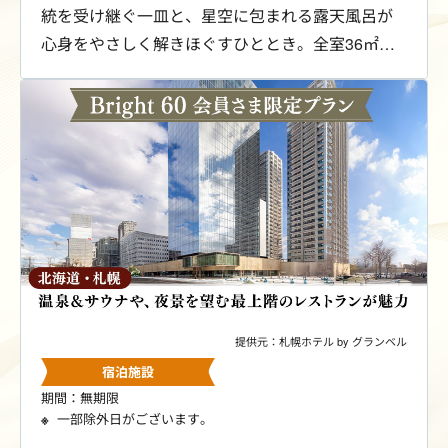
統を受け継ぐ一皿と、星空に包まれる露天風呂が
心身をやさしく解きほぐすひととき。全室36㎡以
上、レイトチェックアウト12時のゆとりある空間
で、特別な時間をお愉しみください。Bright 60会
員さま限定の特別料金にてご案内します。
提供元：札幌ホテル by グランベル
宿泊施設
期間：無期限
一部除外日がございます。