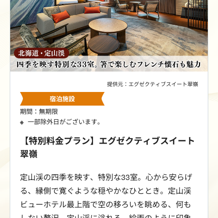
提供元：エグゼクティブスイート翠嶺
宿泊施設
期間：無期限
一部除外日がございます。
【特別料金プラン】エグゼクティブスイート
翠嶺
定山渓の四季を映す、特別な33室。心から安らげ
る、縁側で寛ぐような穏やかなひととき。定山渓
ビューホテル最上階で空の移ろいを眺める、何も
しない贅沢。定山渓に溢れる、絵画のように印象