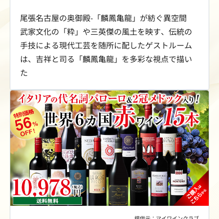
尾張名古屋の奥御殿-「麟鳳亀龍」が紡ぐ異空間
武家文化の「粋」や三英傑の風土を映す、伝統の
手技による現代工芸を随所に配したゲストルーム
は、吉祥と司る「麟鳳亀龍」を多彩な視点で描い
た
提供元：マイワインクラブ