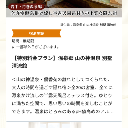
提供元：温泉郷 山の神温泉 別墅 清流館
宿泊施設
期間：無期限
一部除外日がございます。
【特別料金プラン】温泉郷 山の神温泉 別墅
清流館
＜山の神温泉・優香苑の離れとしてつくられた、
大人の時間を過ごす隠れ宿＞全20の客室、全てに
源泉かけ流しの半露天風呂とテラス付き。ゆとり
に満ちた空間で、思い思いの時間を楽しむことが
できます。温泉はとろみのあるpH値高めのアルカ
リ性単純温泉。温泉を客室でひとり占めできるの
が清流館です。ご宿泊のお客さまは、敷地内に併