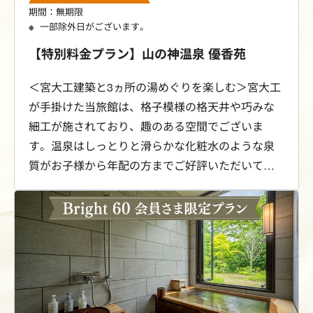
期間：無期限
一部除外日がございます。
【特別料金プラン】山の神温泉 優香苑
＜宮大工建築と3ヵ所の湯めぐりを楽しむ＞宮大工
が手掛けた当旅館は、格子模様の格天井や巧みな
細工が施されており、趣のある空間でございま
す。温泉はしっとりと滑らかな化粧水のような泉
質がお子様から年配の方までご好評いただいてい
ます。3ヵ所の浴場には内湯と露天風呂があります
が、雰囲気が異なり、季節によって風景が変化し
ます。木のぬくもりに包まれたゆるやかな時間を
存分にご堪能ください。