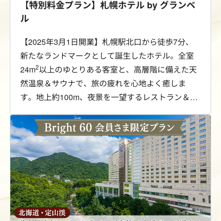
【特別料金プラン】札幌ホテル by グランベ
ル
【2025年3月1日開業】札幌駅北口から徒歩7分、
新たなランドマークとして誕生したホテル。全室
2
24m
以上のゆとりある客室と、高層階に備えた天
然温泉＆サウナで、旅の疲れを心地よく癒しま
す。地上約100m、夜景を一望するレストラン＆
BARで過ごす贅沢なひととき。利便性と非日常を
兼ね備えた、上質な札幌滞在をお愉しみくださ
い。Bright 60会員さま限定の特別料金にてご案内
します。