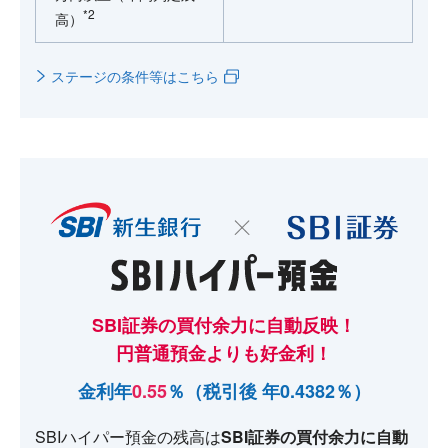
*2
高）
ステージの条件等はこちら
SBI証券の買付余力に自動反映！
円普通預金よりも好金利！
金利年
0.55
％（税引後 年
0.4382
％）
SBIハイパー預金の残高は
SBI証券の買付余力に自動