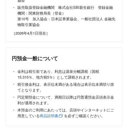
協会
販売取扱登録金融機関 株式会社SBI新生銀行 登録金融
機関：関東財務局長（登金）
第10号 加入協会：日本証券業協会、一般社団法人 金融先
物取引業協会
［2026年4月1日現在］
円預金一般について
金利は税引前であり、利息は源泉分離課税（国税
15.315％、地方税5％）として課税されます。
税引後金利は、表示位未満がある場合は表示位未満切り捨
てとなります。
円定期預金について、満期日以降は円普通預金店頭表示金
利が適用されます。
本預金のご利用にあたっては、店頭やインターネットにご
用意している
商品説明書
を必ずご確認ください。