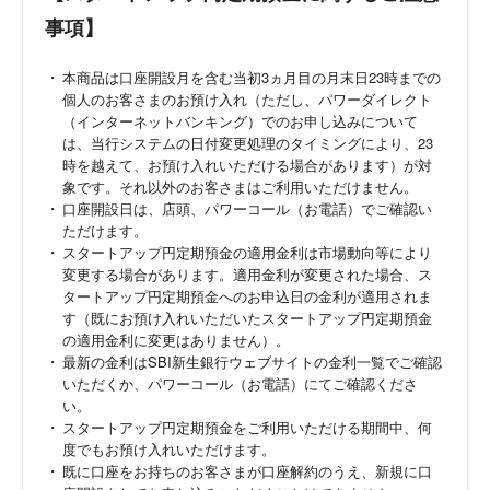
事項】
本商品は口座開設月を含む当初3ヵ月目の月末日23時までの
個人のお客さまのお預け入れ（ただし、パワーダイレクト
（インターネットバンキング）でのお申し込みについて
は、当行システムの日付変更処理のタイミングにより、23
時を越えて、お預け入れいただける場合があります）が対
象です。それ以外のお客さまはご利用いただけません。
口座開設日は、店頭、パワーコール（お電話）でご確認い
ただけます。
スタートアップ円定期預金の適用金利は市場動向等により
変更する場合があります。適用金利が変更された場合、ス
タートアップ円定期預金へのお申込日の金利が適用されま
す（既にお預け入れいただいたスタートアップ円定期預金
の適用金利に変更はありません）。
最新の金利はSBI新生銀行ウェブサイトの金利一覧でご確認
いただくか、パワーコール（お電話）にてご確認くださ
い。
スタートアップ円定期預金をご利用いただける期間中、何
度でもお預け入れいただけます。
既に口座をお持ちのお客さまが口座解約のうえ、新規に口