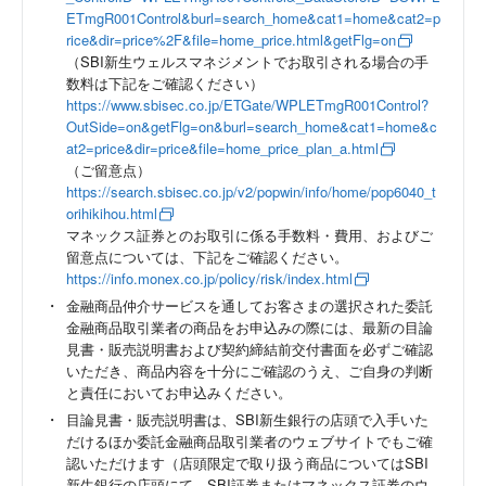
ETmgR001Control&burl=search_home&cat1=home&cat2=p
rice&dir=price%2F&file=home_price.html&getFlg=on
（SBI新生ウェルスマネジメントでお取引される場合の手
数料は下記をご確認ください）
https://www.sbisec.co.jp/ETGate/WPLETmgR001Control?
OutSide=on&getFlg=on&burl=search_home&cat1=home&c
at2=price&dir=price&file=home_price_plan_a.html
（ご留意点）
https://search.sbisec.co.jp/v2/popwin/info/home/pop6040_t
orihikihou.html
マネックス証券とのお取引に係る手数料・費用、およびご
留意点については、下記をご確認ください。
https://info.monex.co.jp/policy/risk/index.html
金融商品仲介サービスを通してお客さまの選択された委託
金融商品取引業者の商品をお申込みの際には、最新の目論
見書・販売説明書および契約締結前交付書面を必ずご確認
いただき、商品内容を十分にご確認のうえ、ご自身の判断
と責任においてお申込みください。
目論見書・販売説明書は、SBI新生銀行の店頭で入手いた
だけるほか委託金融商品取引業者のウェブサイトでもご確
認いただけます（店頭限定で取り扱う商品についてはSBI
新生銀行の店頭にて、SBI証券またはマネックス証券のウ