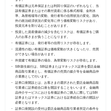
有価証券は元本保証または利回り保証のいずれもなく、当
該有価証券またはその裏付資産に係る株式相場、金利水
準、為替相場等の変動、発行者等の信用状況の変化、国内
外の政治経済状況の変化等に伴う価格変動リスクがあり、
投資元本を割り込むことがあります。
投資した資産価値の減少を含むリスクは、有価証券をご購
入のお客さまが負うことになります。
有価証券には、発行者等の信用リスクが存在します。
流通性の低い有価証券は価格変動が大きくなったり、売買
ができない場合があります。
外貨建て有価証券の場合、為替変動リスクが存在します。
SBI新生銀行は、SBI証券またはマネックス証券を委託金融
商品取引業者とし、有価証券の売買の媒介等を金融商品仲
介業務として行います。
証券口座開設とは、お客さまの選択された委託金融商品取
引業者に証券総合口座を開設することをいいます。金融商
品仲介サービスにおける有価証券のご購入に際してはSBI
証券またはマネックス証券における証券総合口座の開設が
必要となります。
証券口座開設の受付は委託金融商品取引業者所定の条件を