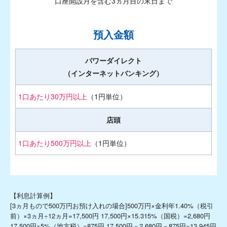
口座開設月を含む3ヵ月目の末日まで
預入金額
パワーダイレクト
（インターネットバンキング）
1口あたり30万円以上
（1円単位）
店頭
1口あたり500万円以上
（1円単位）
【利息計算例】
[3ヵ月もので500万円お預け入れの場合]500万円×金利年
1.40
%（税引
前）×3ヵ月÷12ヵ月=
17,500
円
17,500
円×15.315%（国税）=
2,680
円
17,500
円×5%（地方税）=
875
円
17,500
円－
2,680
円－
875
円=
13,945
円