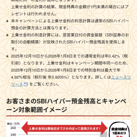
上乗せ金利の計算の結果、現金特典の金額が1円未満の場合にはプ
レゼントは行われません。
本キャンペーンによる上乗せ金利の利息計算は通常のSBIハイパー
預金の計算方法とは異なります。
上乗せ金利の利息計算には、翌営業日付の資金振替（SBI証券のお
取引の自動精算）が反映されたSBIハイパー預金残高を使用しま
す。
2025年12月10日から2026年1月8日までの通常金利は年0.42%（税
引前）となります。上乗せ金利はキャンペーン期間中同一のため、
2025年12月10日から2026年1月8日までの特別金利は最大で年
4.92％相当（税引後 年3.9205%）となります。詳しくは
ニュースリ
リース
をご覧ください。
お客さまのSBIハイパー預金残高とキャンペ
ーン対象範囲イメージ