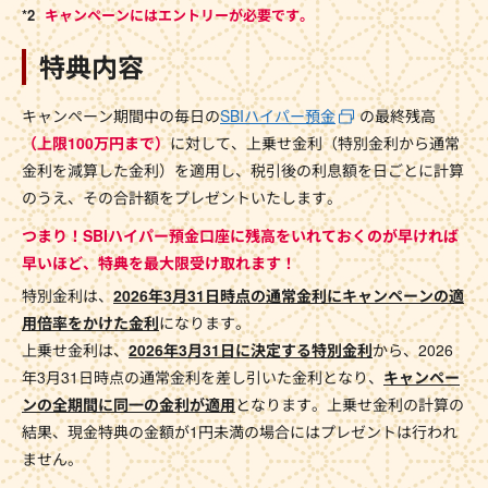
キャンペーンにはエントリーが必要です。
特典内容
キャンペーン期間中の毎日の
SBIハイパー預金
の最終残高
（上限100万円まで）
に対して、上乗せ金利（特別金利から通常
金利を減算した金利）を適用し、税引後の利息額を日ごとに計算
のうえ、その合計額をプレゼントいたします。
つまり！SBIハイパー預金口座に残高をいれておくのが早ければ
早いほど、特典を最大限受け取れます！
特別金利は、
2026年3月31日時点の通常金利にキャンペーンの適
用倍率をかけた金利
になります。
上乗せ金利は、
2026年3月31日に決定する特別金利
から、2026
年3月31日時点の通常金利を差し引いた金利となり、
キャンペー
ンの全期間に同一の金利が適用
となります。上乗せ金利の計算の
結果、現金特典の金額が1円未満の場合にはプレゼントは行われ
ません。