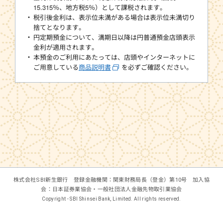
15.315％、地方税5％）として課税されます。
税引後金利は、表示位未満がある場合は表示位未満切り
捨てとなります。
円定期預金について、満期日以降は円普通預金店頭表示
金利が適用されます。
本預金のご利用にあたっては、店頭やインターネットに
ご用意している
商品説明書
を必ずご確認ください。
株式会社SBI新生銀行 登録金融機関：関東財務局長（登金）第10号 加入協
会：日本証券業協会・一般社団法人金融先物取引業協会
Copyright - SBI Shinsei Bank, Limited. All rights reserved.