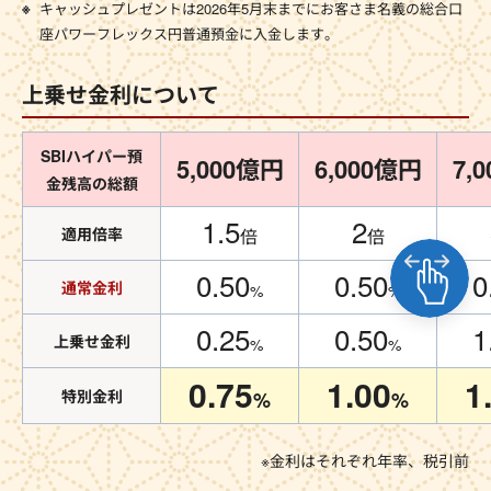
キャッシュプレゼントは2026年5月末までにお客さま名義の総合口
座パワーフレックス円普通預金に入金します。
上乗せ金利について
SBIハイパー預
5,000億円
6,000億円
7,
金残高の総額
1.5
2
適用倍率
倍
倍
0.50
0.50
0
通常金利
%
%
0.25
0.50
1
上乗せ金利
%
%
0.75
1.00
1
特別金利
%
%
※金利はそれぞれ年率、税引前