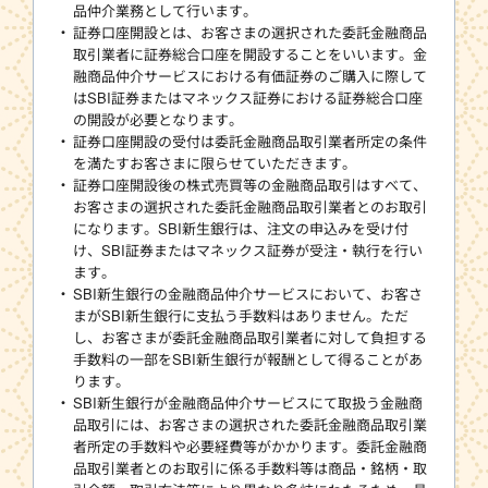
品仲介業務として行います。
証券口座開設とは、お客さまの選択された委託金融商品
取引業者に証券総合口座を開設することをいいます。金
融商品仲介サービスにおける有価証券のご購入に際して
はSBI証券またはマネックス証券における証券総合口座
の開設が必要となります。
証券口座開設の受付は委託金融商品取引業者所定の条件
を満たすお客さまに限らせていただきます。
証券口座開設後の株式売買等の金融商品取引はすべて、
お客さまの選択された委託金融商品取引業者とのお取引
になります。SBI新生銀行は、注文の申込みを受け付
け、SBI証券またはマネックス証券が受注・執行を行い
ます。
SBI新生銀行の金融商品仲介サービスにおいて、お客さ
まがSBI新生銀行に支払う手数料はありません。ただ
し、お客さまが委託金融商品取引業者に対して負担する
手数料の一部をSBI新生銀行が報酬として得ることがあ
ります。
SBI新生銀行が金融商品仲介サービスにて取扱う金融商
品取引には、お客さまの選択された委託金融商品取引業
者所定の手数料や必要経費等がかかります。委託金融商
品取引業者とのお取引に係る手数料等は商品・銘柄・取