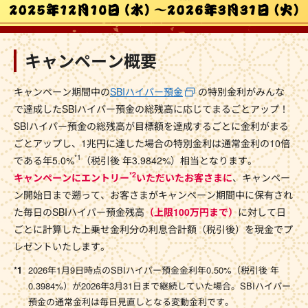
キャンペーン概要
キャンペーン期間中の
SBIハイパー預金
の特別金利がみんな
で達成したSBIハイパー預金の総残高に応じてまるごとアップ！
SBIハイパー預金の総残高が目標額を達成するごとに金利がまる
ごとアップし、1兆円に達した場合の特別金利は通常金利の10倍
*1
である年5.0%
（税引後 年3.9842%）相当となります。
*2
キャンペーンにエントリー
いただいたお客さまに
、キャンペー
ン開始日まで遡って、お客さまがキャンペーン期間中に保有され
た毎日のSBIハイパー預金残高
（上限100万円まで）
に対して日
ごとに計算した上乗せ金利分の利息合計額（税引後）を現金でプ
レゼントいたします。
2026年1月9日時点のSBIハイパー預金金利年0.50%（税引後 年
0.3984%）が2026年3月31日まで継続していた場合。SBIハイパー
預金の通常金利は毎日見直しとなる変動金利です。