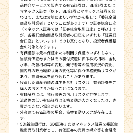
品仲介サービスで販売する有価証券は、SBI証券または
マネックス証券（以下、SBI証券とマネックス証券を合
わせて、または文脈によりいずれかを指して「委託金融
商品取引業者」ということがあります）の証券総合口座
（マネックス証券では「証券総合取引口座」と呼びます
が、各委託金融商品取引業者の口座をいずれも「証券総
合口座」といいます）でのお買付となり、投資者保護基
金の対象となります。
有価証券は元本保証または利回り保証のいずれもなく、
当該有価証券またはその裏付資産に係る株式相場、金利
水準、為替相場等の変動、発行者等の信用状況の変化、
国内外の政治経済状況の変化等に伴う価格変動リスクが
あり、投資元本を割り込むことがあります。
投資した資産価値の減少を含むリスクは、有価証券をご
購入のお客さまが負うことになります。
有価証券には、発行者等の信用リスクが存在します。
流通性の低い有価証券は価格変動が大きくなったり、売
買ができない場合があります。
外貨建て有価証券の場合、為替変動リスクが存在しま
す。
SBI新生銀行は、SBI証券またはマネックス証券を委託金
融商品取引業者とし、有価証券の売買の媒介等を金融商