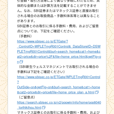
引金額・取引方法等により異なり多岐にわたるため、具
体的な金額または計算方法を記載することができませ
ん。なお、SBI証券またはマネックス証券と直接お取引
される場合のお取扱商品・手数料体系等とは異なること
があります。
SBI証券とのお取引に係る手数料・費用、およびご留意
点については、下記をご確認ください。
（手数料）
https://www.sbisec.co.jp/ETGate/?
_ControlID=WPLETmgR001Control&_DataStoreID=DSW
PLETmgR001Control&burl=search_home&cat1=home&c
at2=price&dir=price%2F&file=home_price.html&getFlg=o
n
（SBI新生ウェルスマネジメントでお取引される場合の
手数料は下記をご確認ください）
https://www.sbisec.co.jp/ETGate/WPLETmgR001Control
?
OutSide=on&getFlg=on&burl=search_home&cat1=home
&cat2=price&dir=price&file=home_price_plan_a.html
（ご留意点）
https://search.sbisec.co.jp/v2/popwin/info/home/pop6040
_torihikihou.html
マネックス証券とのお取引に係る手数料・費用、および