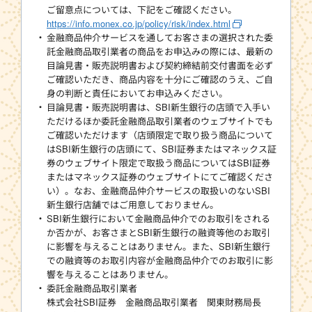
ご留意点については、下記をご確認ください。
https://info.monex.co.jp/policy/risk/index.html
金融商品仲介サービスを通してお客さまの選択された委
託金融商品取引業者の商品をお申込みの際には、最新の
目論見書・販売説明書および契約締結前交付書面を必ず
ご確認いただき、商品内容を十分にご確認のうえ、ご自
身の判断と責任においてお申込みください。
目論見書・販売説明書は、SBI新生銀行の店頭で入手い
ただけるほか委託金融商品取引業者のウェブサイトでも
ご確認いただけます（店頭限定で取り扱う商品について
はSBI新生銀行の店頭にて、SBI証券またはマネックス証
券のウェブサイト限定で取扱う商品についてはSBI証券
またはマネックス証券のウェブサイトにてご確認くださ
い）。なお、金融商品仲介サービスの取扱いのないSBI
新生銀行店舗ではご用意しておりません。
SBI新生銀行において金融商品仲介でのお取引をされる
か否かが、お客さまとSBI新生銀行の融資等他のお取引
に影響を与えることはありません。また、SBI新生銀行
での融資等のお取引内容が金融商品仲介でのお取引に影
響を与えることはありません。
委託金融商品取引業者
株式会社SBI証券 金融商品取引業者 関東財務局長