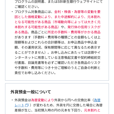
プログラムの説明書、またはSBI新生銀行ウェブサイトにて
ご確認ください。
プログラム対象商品には、
金利・株価・為替等の変動を要
因とした価格変動により、また中途解約により、元本割れ
となる可能性がある商品（市場動向等によっては大きく元
本割れする可能性がある商品）
や、
発行体の信用リスクが
ある商品
、商品ごとに
所定の手数料・費用等がかかる商品
があります（手数料・費用等の種類ごとの金額もしくは上
限額等およびこれらの合計額等は、お申込商品や申込金
額、その運用状況、保有期間等に応じて異なるため表示す
ることができません）。お申し込みにあたっては店頭やイ
ンターネットに用意している注意喚起文書や契約締結前交
付書面、目論見書等を必ずご確認いただき各商品のリスク
や手数料・費用等につき十分ご理解のうえご自身の判断と
責任でお申し込みください。
外貨預金一般について
外貨預金は
為替変動により
外貨から円への交換比率（
為替
レート
）が変わるため、外貨を円に交換した場合に為替
差損が生じ、当初預入時の円の元本を下回り、
元本割れと