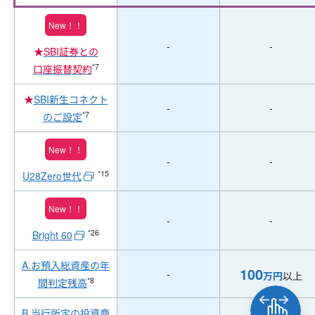
New！！
-
-
★
SBI証券との
*7
口座振替契約
★
SBI新生コネクト
-
-
*7
のご設定
New！！
-
-
*15
U28Zero世代
New！！
-
-
*26
Bright 60
A.お預入総資産の年
100
-
万円
以上
*8
間判定残高
B.当行所定の投資商