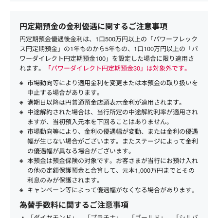
円定期預金の金利優遇に関するご注意事項
円定期預金優遇後金利は、1口500万円以上の「パワーフレック
ス円定期預金」の1年ものから5年もの、1口100万円以上の「パ
ワーダイレクト円定期預金100」を設定した場合に限り適用さ
れます。
「パワーダイレクト円定期預金30」は対象外です。
市場動向等により適用金利を変更または本預金の取り扱いを
中止する場合があります。
満期日以降は円普通預金店頭表示金利が適用されます。
中途解約された場合は、当行所定の中途解約利率が適用され
ますが、当初預入元本を下回ることはありません。
市場動向等により、金利の優遇幅が変動、または金利の優遇
幅が生じない場合がございます。またステージによって金利
の優遇幅が異なる場合がございます。
本預金は預金保険の対象です。お客さまが当行にお預け入れ
の他の定額保護預金と合算して、元本1,000万円までとその
利息のみが保護されます。
キャンペーン等によって優遇幅がなくなる場合があります。
為替手数料に関するご注意事項
「ダイヤモンド」、「プラチナ」、「ゴールド」、「シルバ