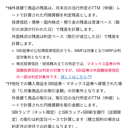
外貨建て商品の残高は、月末日の当行所定のTTM（仲値）レ
ートで計算された円換算額を判定残高とします。
投資信託・債券・国内株式・預り金の残高は受渡ベース（取
引の決済が行われた日）で残高を計算します。
外国株式の残高は約定ベース（取引が成立した日）で残高を
計算します。
SBI証券の公社債投資信託のうち、MMFは対象となりMRFは判
定対象外となります。
株式投資信託・投信積み立ての判定では、
マネックス証券の外
国籍投資信託は判定の対象ですが、SBI証券の外国籍投資信託
の一部は判定対象外です。
詳しくはこちら
他社での購入商品をSBI証券・マネックス証券へ移管された場
合「C.対象商品のお取引金額」の対象外となります。
外貨建て商品の取引は、取引日の当行所定のTTM（仲値）レ
ートで計算された円換算額を取引金額とします。
SBIラップ（ネット限定）とSBIラップ×SBI新生銀行（店頭限
定）の取引は約定日ベースで計算します（積立契約の場合は
約定月の翌月での計算となります）。