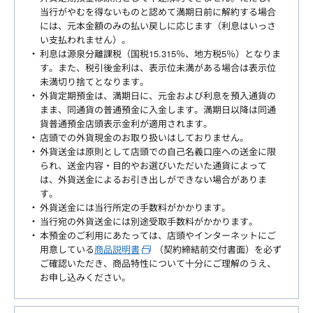
当行がやむを得ないものと認めて満期日前に解約する場合
には、元本金額のみの払い戻しに応じます（利息はいっさ
い支払われません）。
利息は源泉分離課税（国税15.315％、地方税5％）となりま
す。また、税引後金利は、表示位未満がある場合は表示位
未満切り捨てとなります。
外貨定期預金は、満期日に、元金および利息を預入通貨の
まま、同通貨の普通預金に入金します。満期日以降は同通
貨普通預金店頭表示金利が適用されます。
店頭での外貨現金のお取り扱いはしておりません。
外貨送金は原則として店頭での自己名義口座への送金に限
られ、送金内容・目的やお選びいただいた通貨によって
は、外貨送金によるお引き出しができない場合がありま
す。
外貨送金には当行所定の手数料がかかります。
当行宛の外貨送金には別途受取手数料がかかります。
本預金のご利用にあたっては、店頭やインターネットにご
用意している
商品説明書
（契約締結前交付書面）を必ず
ご確認いただき、商品特性について十分にご理解のうえ、
お申し込みください。