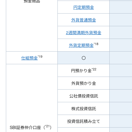
預金商品
円定期預金
外貨普通預金
2週間満期外貨預金
*18
外貨定期預金
*19
仕組預金
〇
*22
円預かり金
外貨預かり金
公社債投資信託
株式投資信託
投資信託積み立て
*21
SBI証券仲介口座（
）