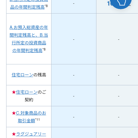
10
-
万円
以上
*8
品の年間判定残高
A.お預入総資産の年
間判定残高と、B.当
-
-
行所定の投資商品
*8
の年間判定残高
住宅ローン
の残高
-
-
★
住宅ローン
のご
-
-
契約
★
C.対象商品のお
-
-
*11
取引金額
★
ラグジュアリー
-
-