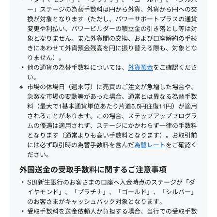
ー」ステージの為替手数料は円から外貨、外貨から円への交
換が対象となります（ただし、パワーサポートプラスの通貨
変更や利払い、パワービルダーの積立金の引き落とし等は対
象となりません。また外貨間の交換、および口座解約の手続
きにあわせて外貨預金残高を円に振り替える際も、対象とな
りません）。
他の通貨の為替手数料については、
外貨預金
をご確認くださ
い。
市場の休場日（週末等）に売買のご注文が急増した場合や、
急激な市場の変動等があった場合、通常とは異なる為替手数
料（最大で1基本通貨単位あたり片道5.5円往復11円）が適用
されることがあります。この場合、ステップアッププログラ
ムの優遇は適用されず、ステージにかかわらず一律の手数料
となります（通常よりも高い手数料となります）。お取引前
には必ず取引時の為替手数料を含んだ
為替レート
をご確認く
ださい。
外国送金の受取手数料に関するご注意事項
SBI新生銀行のお客さまの口座へ入金時点のステージが「ダ
イヤモンド」、「プラチナ」、「ゴールド」、「シルバー」
のお客さまがキャッシュバック対象となります。
受取手数料を送金依頼人が負担する場合、当行での受取手数