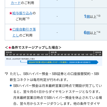
カード
のご利用
★
給与振り込み
の
1
-
*13
回
以上
*13
ご利用
★
口座自動引き落
6
-
*14
回
以上
とし
のご利用
＜
★
条件でステージアップした場合＞
ただし、SBIハイパー預金・SBI証券との口座振替契約・SBI
新生コネクトは毎月判定が行われます。
SBIハイパー預金は月末最終営業日時点で開設が完了してい
ると、翌々月の1日からダイヤモンドステージとなります。
月末最終営業日時点でSBIハイパー預金を休止されている場
合、翌々月からステージダウンします。他の条件でダイヤ