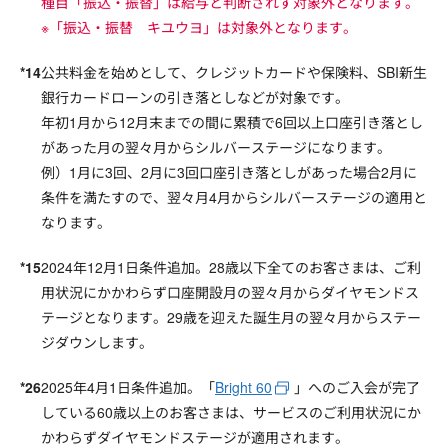
種目「振込・振替」は給与と判断されず対象外となります。
※「振込・振替 キユウヨ」は対象外となります。
公共料金を始めとして、クレジットカードや保険料、SBI新生
銀行カードローンの引き落としなどが対象です。
年初1月から12月末までの間に累積で6回以上口座引き落とし
があった月の翌々月からシルバーステージになります。
例）1月に3回、2月に3回口座引き落としがあった場合2月に
条件を満たすので、翌々月4月からシルバーステージの適用と
なります。
2024年12月1日条件追加。28歳以下全てのお客さまは、ご利
用状況にかかわらず口座開設月の翌々月からダイヤモンドス
テージとなります。29歳を迎えた誕生月の翌々月からステー
ジダウンします。
2025年4月1日条件追加。「
Bright 60
」へのご入会が完了
している60歳以上のお客さまは、サービスのご利用状況にか
かわらずダイヤモンドステージが適用されます。