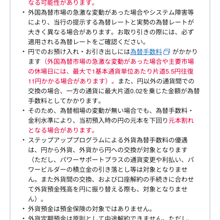
なる可能性があります。
外国為替市場の急激な変動があった場合やシステム障害等
により、当行の提示する為替レートと実勢の為替レートが
大きく異なる場合があります。お取り引きの際には、必ず
適用される為替レートをご確認ください。
円でのお預け入れ・お引き出しには
為替手数料
がかかり
ます
（外国為替市場の急激な変動があった場合や主要市場
の休場日には、最大で1基本通貨単位あたり片道5.5円往復
11円かかる場合があります）。
また、円以外の通貨間での
交換の場合、一方の通貨に最大片道0.02を乗じた金額が為替
手数料としてかかります。
そのため、為替相場の変動が無い場合でも、為替手数料・
金利水準により、当初預入時の円の元本を下回り
元本割れ
となる場合があります。
ステップアッププログラムによる外貨為替手数料の優遇
は、円から外貨、外貨から円への交換が対象となります
（ただし、パワーサポートプラスの通貨変更や利払い、パ
ワービルダーの積立金の引き落とし等は対象となりませ
ん。また外貨間の交換、および口座解約の手続きに合わせ
て外貨預金残高を円に振り替える際も、対象となりませ
ん）。
外貨預金は預金保険の対象ではありません。
外貨定期預金は原則として中途解約できません。ただし、