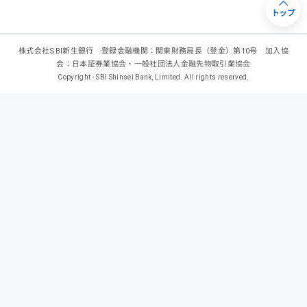
トップ
株式会社SBI新生銀行 登録金融機関：関東財務局長（登金）第10号 加入協
会：日本証券業協会・一般社団法人金融先物取引業協会
Copyright - SBI Shinsei Bank, Limited. All rights reserved.