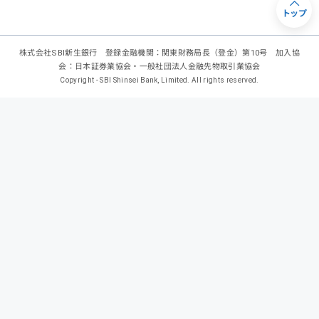
トップ
株式会社SBI新生銀行 登録金融機関：関東財務局長（登金）第10号 加入協
会：日本証券業協会・一般社団法人金融先物取引業協会
Copyright - SBI Shinsei Bank, Limited. All rights reserved.