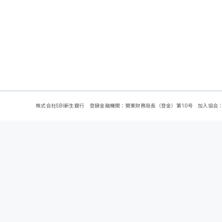
株式会社SBI新生銀行 登録金融機関：関東財務局長（登金）第10号 加入協