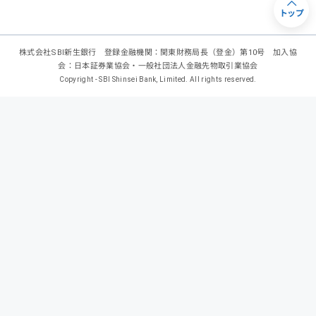
トップ
株式会社SBI新生銀行 登録金融機関：関東財務局長（登金）第10号 加入協
会：日本証券業協会・一般社団法人金融先物取引業協会
Copyright - SBI Shinsei Bank, Limited. All rights reserved.