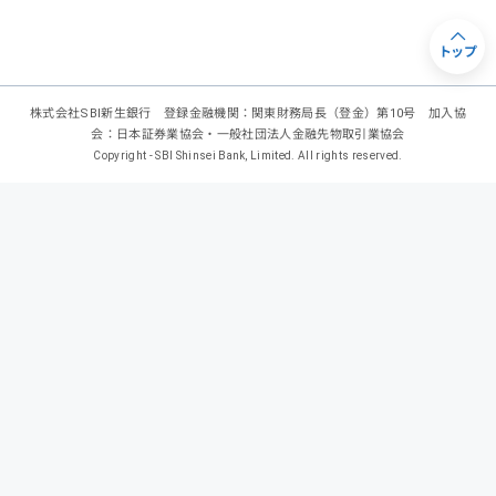
トップ
株式会社SBI新生銀行 登録金融機関：関東財務局長（登金）第10号 加入協
会：日本証券業協会・一般社団法人金融先物取引業協会
Copyright - SBI Shinsei Bank, Limited. All rights reserved.