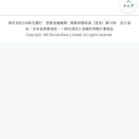
トップ
株式会社SBI新生銀行 登録金融機関：関東財務局長（登金）第10号 加入協
会：日本証券業協会・一般社団法人金融先物取引業協会
Copyright - SBI Shinsei Bank, Limited. All rights reserved.