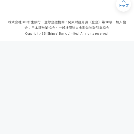
トップ
株式会社SBI新生銀行 登録金融機関：関東財務局長（登金）第10号 加入協
会：日本証券業協会・一般社団法人金融先物取引業協会
Copyright - SBI Shinsei Bank, Limited. All rights reserved.