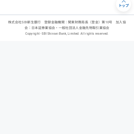
トップ
株式会社SBI新生銀行 登録金融機関：関東財務局長（登金）第10号 加入協
会：日本証券業協会・一般社団法人金融先物取引業協会
Copyright - SBI Shinsei Bank, Limited. All rights reserved.