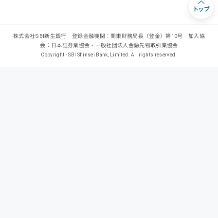
トップ
株式会社SBI新生銀行 登録金融機関：関東財務局長（登金）第10号 加入協
会：日本証券業協会・一般社団法人金融先物取引業協会
Copyright - SBI Shinsei Bank, Limited. All rights reserved.