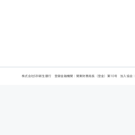
株式会社SBI新生銀行 登録金融機関：関東財務局長（登金）第10号 加入協