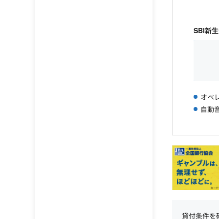
SBI新
オペレ
自動音
貸付条件を