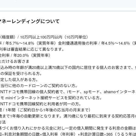
マネーレンディングについて
極度額）/ 10万円以上100万円以内（10万円単位）
 / 年5.7％～14.8％（実質年率）金利優遇適用後の利率 / 年4.5％～14.6％
利率は審査結果に応じて異なります。
利率 / 年20.0％（実質年率）
ただけるお客さま
込み時の年齢が満20歳以上満70歳以下の国内に居住する個人のお客さまで、
）の保証を受けられる方。
安定した収入がある方。
、当行に他のカードローンのご契約のない方。
NTTドコモ携帯回線の個人契約者で、iモード、spモード、ahamoインター
モ miniインターネット接続サービスを契約されている方。
NTTドコモ携帯回線契約と利用者が同一の方。
 / 1年間（ご契約日から1年後の応当月の月末まで）
0歳まで1年毎の自動更新となります。満70歳になり最初に到来する契約応答
方法
基づくお借り入れにかかる元金に対し一定の借入期間に発生する利息の金額は
和÷利息対象期間の日数×借入利率（年利率）×利息計算日数÷365（うるう年は