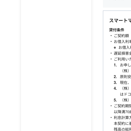
スマート
貸付条件
ご契約額（
お借入利率
お借入
遅延損害金
ご利用い
お申し
（株
原則
現在
（株）
はドコ
（株）
ご契約期間
以降満7
利息計算
本契約に
残高の総