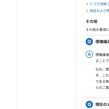
ドコモ回線
保証および
その他
その他の事項に
債権譲
債権譲渡
ることで
なお、管
ず、これ
である株
らのご案
現在の