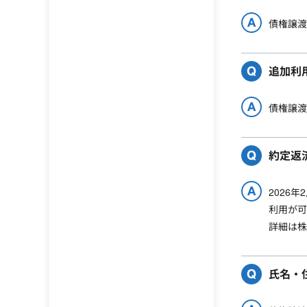
債権譲渡
追加利
債権譲渡
約定返
2026
利用が可
詳細は株
氏名・