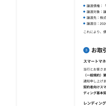
譲渡債権：
譲渡対象：
譲渡先：株
譲渡日：202
これにより、
お取
スマートマネ
当行とお客さ
（一般規約）第
通知申し上げ
契約者向けスマ
ディング基本
レンディング