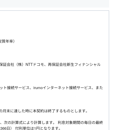
（実質年率）
保証会社（株）NTTドコモ、再保証会社新生フィナンシャル
ネット接続サービス、irumoインターネット接続サービス、また
月の月末に達した時に本契約は終了するものとします。
、次の計算式により計算します。 利息対象期間の毎日の最終
366日） 付利単位は1円となります。