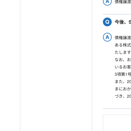
債権譲渡
今後、
債権譲渡
ある株式
たします
なお、お
いるお客
3項第1
また、2
まにおか
づき、2