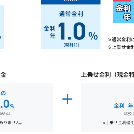
預金
上乗せ金利（現金
もの
.0
%
金利
968%）
（税引後
ありません。
※上乗せ金利適用