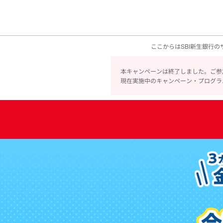
ここからはSBI新生銀行
本キャンペーンは終了しました。ご参
現在実施中のキャンペーン・プログラ
新
規
口
座
開