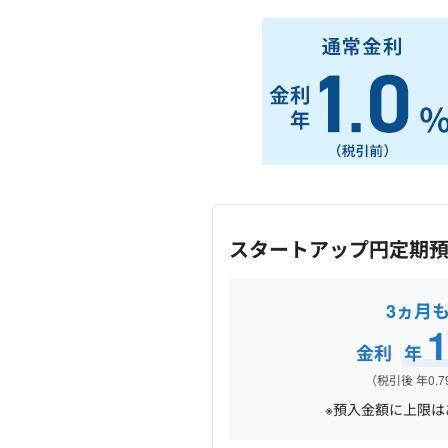
スタートアップ円定期
3ヵ月
1
金利
年
（税引後 年0.7
※預入金額に上限は