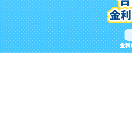
設
限
定
！
特
別
金
利
の