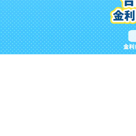
設
限
定
！
特
別
金
利
の