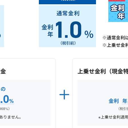
預金
上乗せ金利（現金
もの
.0
%
金利
968%）
（税引後
ありません。
※上乗せ金利適用