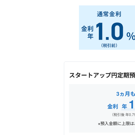
スタートアップ円定期
3ヵ月
1
金利
年
（税引後 年0.7
※預入金額に上限は