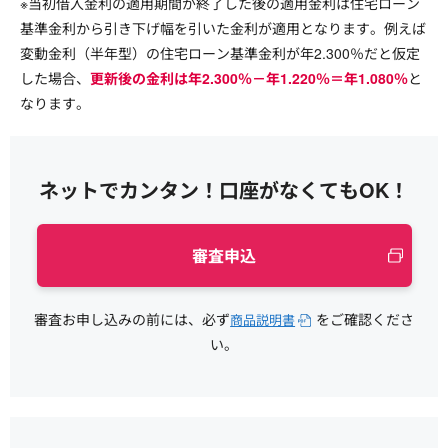
※当初借入金利の適用期間が終了した後の適用金利は住宅ローン
基準金利から引き下げ幅を引いた金利が適用となります。例えば
変動金利（半年型）の住宅ローン基準金利が年
2.300
％だと仮定
した場合、
更新後の金利は年
2.300
％－年
1.220
％＝年
1.080
％
と
なります。
ネットでカンタン！口座がなくてもOK！
審査申込
審査お申し込みの前には、必ず
をご確認くださ
商品説明書
い。