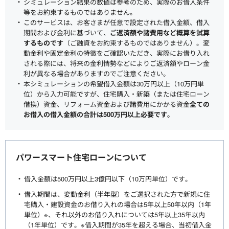
シミュレーション結果の数値は参考のため、実際のお借入条件
等をお約束するものではありません。
このサービスは、お客さまが任意で設定された借入金額、借入
期間および金利に基づいて、
ご返済額や諸費用など概算を試算
するものです
（ご融資をお約束するものではありません）。変
動金利や固定金利の特徴をご確認いただき、実際にお借り入れ
される際には、将来の金利情勢などによりご返済額やローン金
利が異なる場合がありますのでご注意ください。
本シミュレーションの希望借入金額は30万円以上（10万円単
位）から入力可能ですが、住宅購入・新築（または住宅ローン
借換）資金、リフォーム資金および諸費用にかかる資金
全ての
お借入の借入金額の合計は500万円以上必要です。
パワースマート住宅ローンについて
借入金額は500万円以上3億円以下（10万円単位）です。
借入期間は、変動金利（半年型）をご選択された方で新規に住
宅購入・建設資金のお借り入れの場合は5年以上50年以内（1年
単位）※、それ以外のお借り入れについては5年以上35年以内
（1年単位）です。※借入期間が35年を超える場合、当初借入金