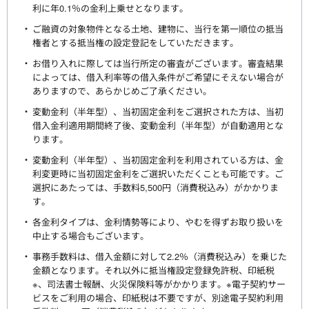
利に年0.1％の金利上乗せとなります。
ご融資の対象物件となる土地、建物に、当行を第一順位の抵当
権者とする抵当権の設定登記をしていただきます。
お借り入れに際しては当行所定の審査がございます。審査結果
によっては、借入利率等の借入条件がご希望にそえない場合が
ありますので、あらかじめご了承ください。
変動金利（半年型）、当初固定金利をご選択された方は、当初
借入金利適用期間終了後、変動金利（半年型）が自動適用とな
ります。
変動金利（半年型）、当初固定金利を利用されている方は、金
利変更時に当初固定金利をご選択いただくことも可能です。ご
選択にあたっては、手数料5,500円（消費税込み）がかかりま
す。
各金利タイプは、金利情勢等により、やむを得ずお取り扱いを
中止する場合もございます。
事務手数料は、借入金額に対して2.2％（消費税込み）を乗じた
金額となります。それ以外に抵当権設定登録免許税、印紙税
※、司法書士報酬、火災保険料等がかかります。※電子契約サー
ビスをご利用の場合、印紙税は不要ですが、別途電子契約利用