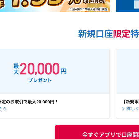
新規口座
限定
特
定のお取引で最大20,000円！
【新規限
詳し
ちら
今すぐアプリで口座開