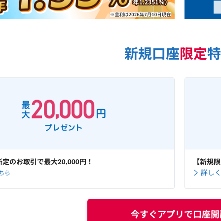
新規口座
限定
特
定のお取引で最大20,000円！
【新規限
詳し
ちら
今すぐアプリで口座開