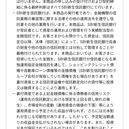
は行いません。本商品の申し込みの受け付けおよび契約締
結に係る最終判断はすべてSBI新生信託銀行にて行います。
SBI新生信託銀行は、本商品の発行者であり、金融機関の信
託業務の兼営等に関する法律その他の適用法令を遵守し信
託業その他の業務を行います。本商品は、SBI新生信託銀行
が受託者として資産の運用および管理を行う実績配当型の
金銭信託です。お客さまからお預かりした資金は、信託設
定日以降、法律（信託法）によって、SBI新生信託銀行自身
の財産や他の信託の信託財産とは分別して管理することが
義務付けられております。本商品においては、お客さまに
投資いただいた金銭を、SBI新生信託銀行が受託者となる単
独運用指定金銭信託を通じて、ショッピングクレジット債
権や自動車ローン債権等の金銭債権（SBI新生信託銀行のグ
ループ会社が保有していた債権を含む場合があります）を
裏付資産とする信託受益権や信託勘定向けの貸付等に投資
又は融資することにより運用します。
裏付資産である上記金銭債権に係る債務者の信用リスク
（運用先の信託勘定における想定を上回る貸し倒れの発
生）、市場金利の変動（運用資産の価値の下落）等により
運用資産から予定された収益が得られず、さらには元本割
れが生じる可能性があります。したがって、予定配当額通
りの収益金支払がなされない場合があります。また、投資
元本が保証されているものではなく、これを割り込むこと