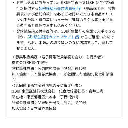
お申し込みにあたっては、SBI新生銀行又はSBI新生信託銀
行が提供する
契約締結前交付書面等
（商品説明書、募集
要項および信託約款）を必ずご確認いただき本商品のリス
クや手数料・費用等につき十分ご理解のうえお客さまご自
身の判断と責任でお申し込みください。
契約締結前交付書面等は、SBI新生銀行の店頭で入手できる
ほか、
SBI新生銀行のウェブサイト
からご確認いただけ
ます。なお、本商品の取り扱いのない店舗ではご用意して
おりません。
＜募集取扱業務（電子募集取扱業務を含む）を行う者＞
株式会社SBI新生銀行
登録金融機関：関東財務局長（登金）第10号
加入協会：日本証券業協会、一般社団法人 金融先物取引業協
会
＜合同運用指定金銭信託の受益権発行者＞
SBI新生信託銀行株式会社 代表取締役社長：岩井正貴
所在地：東京都港区六本木一丁目6番1号
登録金融機関：関東財務局長（登金）第22号
加入協会：日本証券業協会