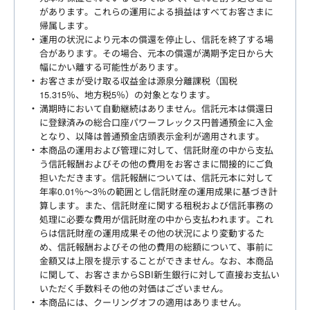
があります。これらの運用による損益はすべてお客さまに
帰属します。
運用の状況により元本の償還を停止し、信託を終了する場
合があります。その場合、元本の償還が満期予定日から大
幅にかい離する可能性があります。
お客さまが受け取る収益金は源泉分離課税（国税
15.315％、地方税5％）の対象となります。
満期時において自動継続はありません。信託元本は償還日
に登録済みの総合口座パワーフレックス円普通預金に入金
となり、以降は普通預金店頭表示金利が適用されます。
本商品の運用および管理に対して、信託財産の中から支払
う信託報酬およびその他の費用をお客さまに間接的にご負
担いただきます。信託報酬については、信託元本に対して
年率0.01％～3％の範囲とし信託財産の運用成果に基づき計
算します。また、信託財産に関する租税および信託事務の
処理に必要な費用が信託財産の中から支払われます。これ
らは信託財産の運用成果その他の状況により変動するた
め、信託報酬およびその他の費用の総額について、事前に
金額又は上限を提示することができません。なお、本商品
に関して、お客さまからSBI新生銀行に対して直接お支払い
いただく手数料その他の対価はございません。
本商品には、クーリングオフの適用はありません。