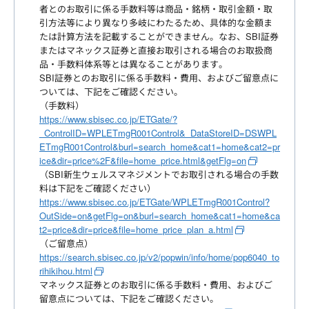
者とのお取引に係る手数料等は商品・銘柄・取引金額・取
引方法等により異なり多岐にわたるため、具体的な金額ま
たは計算方法を記載することができません。なお、SBI証券
またはマネックス証券と直接お取引される場合のお取扱商
品・手数料体系等とは異なることがあります。
SBI証券とのお取引に係る手数料・費用、およびご留意点に
ついては、下記をご確認ください。
（手数料）
https://www.sbisec.co.jp/ETGate/?
_ControlID=WPLETmgR001Control&_DataStoreID=DSWPL
ETmgR001Control&burl=search_home&cat1=home&cat2=pr
ice&dir=price%2F&file=home_price.html&getFlg=on
（SBI新生ウェルスマネジメントでお取引される場合の手数
料は下記をご確認ください）
https://www.sbisec.co.jp/ETGate/WPLETmgR001Control?
OutSide=on&getFlg=on&burl=search_home&cat1=home&ca
t2=price&dir=price&file=home_price_plan_a.html
（ご留意点）
https://search.sbisec.co.jp/v2/popwin/info/home/pop6040_to
rihikihou.html
マネックス証券とのお取引に係る手数料・費用、およびご
留意点については、下記をご確認ください。