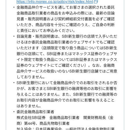
https://info.monex.co.jp/policy/risk/index.html
金融商品仲介サービスを通してお客さまの選択された委託
金融商品取引業者の商品をお申込みの際には、最新の目論
見書・販売説明書および契約締結前交付書面を必ずご確認
いただき、商品内容を十分にご確認のうえ、ご自身の判断
と責任においてお申込みください。
目論見書・販売説明書は、SBI新生銀行の店頭で入手いただ
けるほか委託金融商品取引業者のウェブサイトでもご確認
いただけます（店頭限定で取り扱う商品についてはSBI新生
銀行の店頭にて、SBI証券またはマネックス証券のウェブサ
イト限定で取扱う商品についてはSBI証券またはマネックス
証券のウェブサイトにてご確認ください）。なお、金融商
品仲介サービスの取扱いのないSBI新生銀行店舗ではご用意
しておりません。
SBI新生銀行において金融商品仲介でのお取引をされるか否
かが、お客さまとSBI新生銀行の融資等他のお取引に影響を
与えることはありません。また、SBI新生銀行での融資等の
お取引内容が金融商品仲介でのお取引に影響を与えること
はありません。
委託金融商品取引業者
株式会社SBI証券 金融商品取引業者 関東財務局長（金
商）第44号、商品先物取引業者
加入協会：日本証券業協会、一般社団法人金融先物取引業