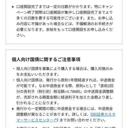
口座開設完了までは一定の日数がかかります。特にキャン
ペーン終了間際は口座開設が集中し口座開設完了までより
多くの日数を要する可能性がございます。また、お申し込
み内容に不備があった場合などは、不備解消のお手続きが
必要となります。余裕をもって口座開設をお申し込みくだ
さい。
個人向け国債に関するご注意事項
個人向け国債を募集により購入する場合は、購入対価のみ
をお支払いいただきます。
個人向け国債は、発行から原則1年間経過すれば、中途換金
が可能です。なお中途換金する際、原則※として「直前2回
分の各利子（税引前）相当額×0.79685」の中途換金調整額
が、売却される額面金額に経過利子を加えた金額より差し
引かれることになります。
発行から一定期間の間に中途換金する場合には、中途換金
調整額が異なることがあります。詳しくは、
SBI証券カスタ
マーサービスセンター
までお問い合わせください。