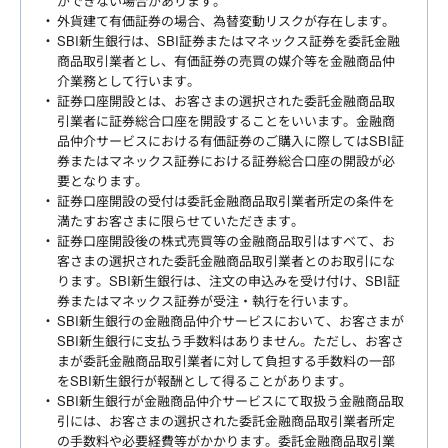
ができない場合があります。
外貨建て有価証券の場合、為替変動リスクが存在します。
SBI新生銀行は、SBI証券またはマネックス証券を委託金融
商品取引業者とし、有価証券の売買の媒介等を金融商品仲
介業務として行います。
証券口座開設とは、お客さまの選択された委託金融商品取
引業者に証券総合口座を開設することをいいます。金融商
品仲介サービスにおける有価証券のご購入に際してはSBI証
券またはマネックス証券における証券総合口座の開設が必
要となります。
証券口座開設の受付は委託金融商品取引業者所定の条件を
満たすお客さまに限らせていただきます。
証券口座開設後の株式売買等の金融商品取引はすべて、お
客さまの選択された委託金融商品取引業者とのお取引にな
ります。SBI新生銀行は、注文の申込みを受け付け、SBI証
券またはマネックス証券が受注・執行を行います。
SBI新生銀行の金融商品仲介サービスにおいて、お客さまが
SBI新生銀行に支払う手数料はありません。ただし、お客さ
まが委託金融商品取引業者に対して負担する手数料の一部
をSBI新生銀行が報酬として得ることがあります。
SBI新生銀行が金融商品仲介サービスにて取扱う金融商品取
引には、お客さまの選択された委託金融商品取引業者所定
の手数料や必要経費等がかかります。委託金融商品取引業