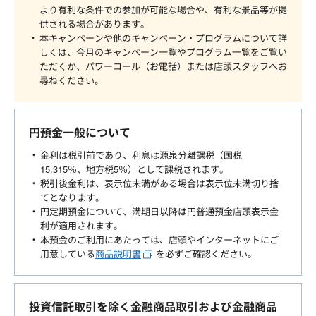
より有利な条件での参加が可能な場合や、有利な景品等が提
供される場合があります。
本キャンペーンや他のキャンペーン・プログラムについて詳
しくは、今月のキャンペーン一覧やプログラム一覧をご覧い
ただくか、パワーコール（お電話）または店頭スタッフへお
尋ねください。
円預金一般について
金利は税引前であり、利息は源泉分離課税（国税
15.315％、地方税5％）として課税されます。
税引後金利は、表示位未満がある場合は表示位未満切り捨
てとなります。
円定期預金について、満期日以降は円普通預金店頭表示金
利が適用されます。
本預金のご利用にあたっては、店頭やインターネットにご
用意している
商品説明書
を必ずご確認ください。
投資信託取引を除く金融商品取引および金融商品