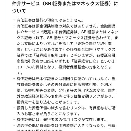
仲介サービス（SBI証券またはマネックス証券）に
ついて
有価証券は銀行の預金ではありません。
有価証券は預金保険制度の対象ではありません。金融商品
仲介サービスで販売する有価証券は、SBI証券またはマネッ
クス証券（以下、SBI証券とマネックス証券を合わせて、ま
たは文脈によりいずれかを指して「委託金融商品取引業
者」ということがあります）の証券総合口座（マネックス
証券では「証券総合取引口座」と呼びますが、各委託金融
商品取引業者の口座をいずれも「証券総合口座」といいま
す）でのお買付となり、投資者保護基金の対象となりま
す。
有価証券は元本保証または利回り保証のいずれもなく、当
該有価証券またはその裏付資産に係る株式相場、金利水
準、為替相場等の変動、発行者等の信用状況の変化、国内
外の政治経済状況の変化等に伴う価格変動リスクがあり、
投資元本を割り込むことがあります。
投資した資産価値の減少を含むリスクは、有価証券をご購
入のお客さまが負うことになります。
有価証券には、発行者等の信用リスクが存在します。
流通性の低い有価証券は価格変動が大きくなったり、売買