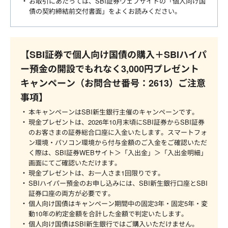
お取引にあたっては、SBI証券ウェブサイトの「個人向け国
債の契約締結前交付書面」をよくお読みください。
【SBI証券で個人向け国債の購入＋SBIハイパ
ー預金の開設でもれなく3,000円プレゼント
キャンペーン（お問合せ番号：2613）ご注意
事項】
本キャンペーンはSBI新生銀行主催のキャンペーンです。
現金プレゼントは、2026年10月末頃にSBI証券からSBI証券
のお客さまの証券総合口座に入金いたします。スマートフォ
ン環境・パソコン環境から付与金額のご入金をご確認いただ
く際は、SBI証券WEBサイト＞「入出金」＞「入出金明細」
画面にてご確認いただけます。
現金プレゼントは、お一人さま1回限りです。
SBIハイパー預金のお申し込みには、SBI新生銀行口座とSBI
証券口座の両方が必要です。
個人向け国債はキャンペーン期間中の固定3年・固定5年・変
動10年の約定金額を合計した金額で判定いたします。
個人向け国債はSBI新生銀行ではご購入いただけません。