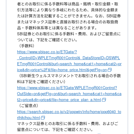
者とのお取引に係る手数料等は商品・銘柄・取引金額・取
引方法等により異なり多岐にわたるため、具体的な金額ま
たは計算方法を記載することができません。なお、SBI証券
またはマネックス証券と直接お取引される場合のお取扱商
品・手数料体系等とは異なることがあります。
SBI証券とのお取引に係る手数料・費用、およびご留意点に
ついては、下記をご確認ください。
（手数料）
https://www.sbisec.co.jp/ETGate/?
_ControlID=WPLETmgR001Control&_DataStoreID=DSWPL
ETmgR001Control&burl=search_home&cat1=home&cat2=pr
ice&dir=price%2F&file=home_price.html&getFlg=on
（SBI新生ウェルスマネジメントでお取引される場合の手数
料は下記をご確認ください）
https://www.sbisec.co.jp/ETGate/WPLETmgR001Control?
OutSide=on&getFlg=on&burl=search_home&cat1=home&ca
t2=price&dir=price&file=home_price_plan_a.html
（ご留意点）
https://search.sbisec.co.jp/v2/popwin/info/home/pop6040_to
rihikihou.html
マネックス証券とのお取引に係る手数料・費用、およびご
留意点については、下記をご確認ください。