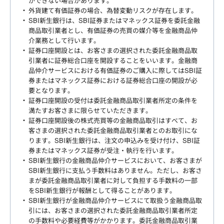
ができない場合があります。
外貨建て有価証券の場合、為替変動リスクが存在します。
SBI新生銀行は、SBI証券またはマネックス証券を委託金融
商品取引業者とし、有価証券の売買の媒介等を金融商品仲
介業務として行います。
証券口座開設とは、お客さまの選択された委託金融商品取
引業者に証券総合口座を開設することをいいます。金融商
品仲介サービスにおける有価証券のご購入に際してはSBI証
券またはマネックス証券における証券総合口座の開設が必
要となります。
証券口座開設の受付は委託金融商品取引業者所定の条件を
満たすお客さまに限らせていただきます。
証券口座開設後の株式売買等の金融商品取引はすべて、お
客さまの選択された委託金融商品取引業者とのお取引にな
ります。SBI新生銀行は、注文の申込みを受け付け、SBI証
券またはマネックス証券が受注・執行を行います。
SBI新生銀行の金融商品仲介サービスにおいて、お客さまが
SBI新生銀行に支払う手数料はありません。ただし、お客さ
まが委託金融商品取引業者に対して負担する手数料の一部
をSBI新生銀行が報酬として得ることがあります。
SBI新生銀行が金融商品仲介サービスにて取扱う金融商品取
引には、お客さまの選択された委託金融商品取引業者所定
の手数料や必要経費等がかかります。委託金融商品取引業