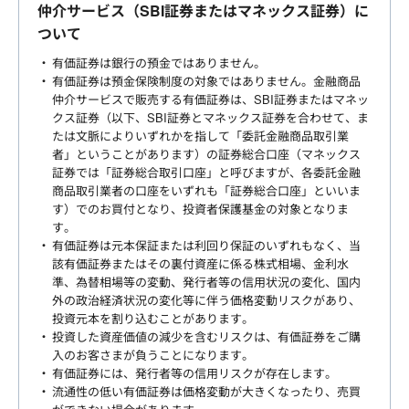
仲介サービス（SBI証券またはマネックス証券）に
ついて
有価証券は銀行の預金ではありません。
有価証券は預金保険制度の対象ではありません。金融商品
仲介サービスで販売する有価証券は、SBI証券またはマネッ
クス証券（以下、SBI証券とマネックス証券を合わせて、ま
たは文脈によりいずれかを指して「委託金融商品取引業
者」ということがあります）の証券総合口座（マネックス
証券では「証券総合取引口座」と呼びますが、各委託金融
商品取引業者の口座をいずれも「証券総合口座」といいま
す）でのお買付となり、投資者保護基金の対象となりま
す。
有価証券は元本保証または利回り保証のいずれもなく、当
該有価証券またはその裏付資産に係る株式相場、金利水
準、為替相場等の変動、発行者等の信用状況の変化、国内
外の政治経済状況の変化等に伴う価格変動リスクがあり、
投資元本を割り込むことがあります。
投資した資産価値の減少を含むリスクは、有価証券をご購
入のお客さまが負うことになります。
有価証券には、発行者等の信用リスクが存在します。
流通性の低い有価証券は価格変動が大きくなったり、売買