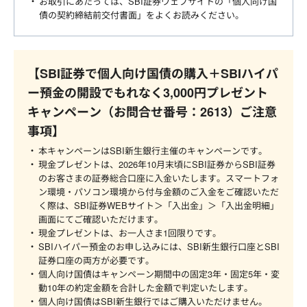
お取引にあたっては、SBI証券ウェブサイトの「個人向け国
債の契約締結前交付書面」をよくお読みください。
【SBI証券で個人向け国債の購入＋SBIハイパ
ー預金の開設でもれなく3,000円プレゼント
キャンペーン（お問合せ番号：2613）ご注意
事項】
本キャンペーンはSBI新生銀行主催のキャンペーンです。
現金プレゼントは、2026年10月末頃にSBI証券からSBI証券
のお客さまの証券総合口座に入金いたします。スマートフォ
ン環境・パソコン環境から付与金額のご入金をご確認いただ
く際は、SBI証券WEBサイト＞「入出金」＞「入出金明細」
画面にてご確認いただけます。
現金プレゼントは、お一人さま1回限りです。
SBIハイパー預金のお申し込みには、SBI新生銀行口座とSBI
証券口座の両方が必要です。
個人向け国債はキャンペーン期間中の固定3年・固定5年・変
動10年の約定金額を合計した金額で判定いたします。
個人向け国債はSBI新生銀行ではご購入いただけません。