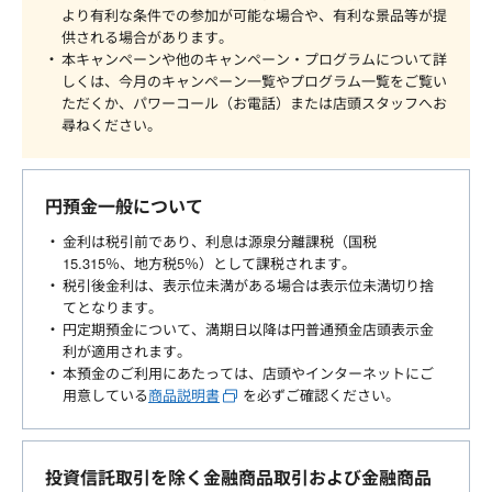
より有利な条件での参加が可能な場合や、有利な景品等が提
供される場合があります。
本キャンペーンや他のキャンペーン・プログラムについて詳
しくは、今月のキャンペーン一覧やプログラム一覧をご覧い
ただくか、パワーコール（お電話）または店頭スタッフへお
尋ねください。
円預金一般について
金利は税引前であり、利息は源泉分離課税（国税
15.315％、地方税5％）として課税されます。
税引後金利は、表示位未満がある場合は表示位未満切り捨
てとなります。
円定期預金について、満期日以降は円普通預金店頭表示金
利が適用されます。
本預金のご利用にあたっては、店頭やインターネットにご
用意している
商品説明書
を必ずご確認ください。
投資信託取引を除く金融商品取引および金融商品