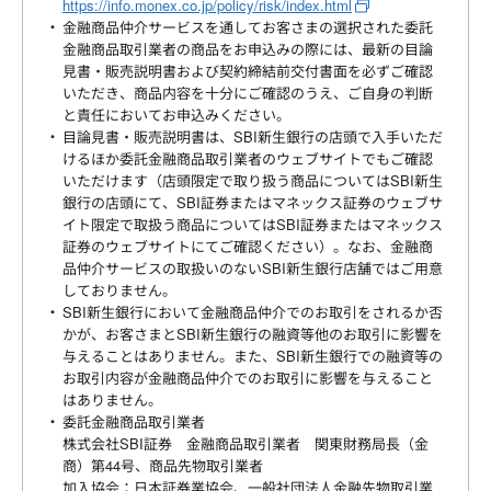
https://info.monex.co.jp/policy/risk/index.html
金融商品仲介サービスを通してお客さまの選択された委託
金融商品取引業者の商品をお申込みの際には、最新の目論
見書・販売説明書および契約締結前交付書面を必ずご確認
いただき、商品内容を十分にご確認のうえ、ご自身の判断
と責任においてお申込みください。
目論見書・販売説明書は、SBI新生銀行の店頭で入手いただ
けるほか委託金融商品取引業者のウェブサイトでもご確認
いただけます（店頭限定で取り扱う商品についてはSBI新生
銀行の店頭にて、SBI証券またはマネックス証券のウェブサ
イト限定で取扱う商品についてはSBI証券またはマネックス
証券のウェブサイトにてご確認ください）。なお、金融商
品仲介サービスの取扱いのないSBI新生銀行店舗ではご用意
しておりません。
SBI新生銀行において金融商品仲介でのお取引をされるか否
かが、お客さまとSBI新生銀行の融資等他のお取引に影響を
与えることはありません。また、SBI新生銀行での融資等の
お取引内容が金融商品仲介でのお取引に影響を与えること
はありません。
委託金融商品取引業者
株式会社SBI証券 金融商品取引業者 関東財務局長（金
商）第44号、商品先物取引業者
加入協会：日本証券業協会、一般社団法人金融先物取引業