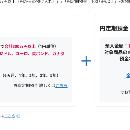
万円以上（円からの預け入れ）」+「円定期預金：100万円以上」=お預
金
円定期預金
預入金額：
引で
合計300万円以上
（1円単位）
対象商品の
NZドル、ユーロ、英ポンド、カナダ
預金
（6ヵ月、1年、2年、3年、5年）
外貨定期預金 詳しくは
こちら
でお
くは
こちら