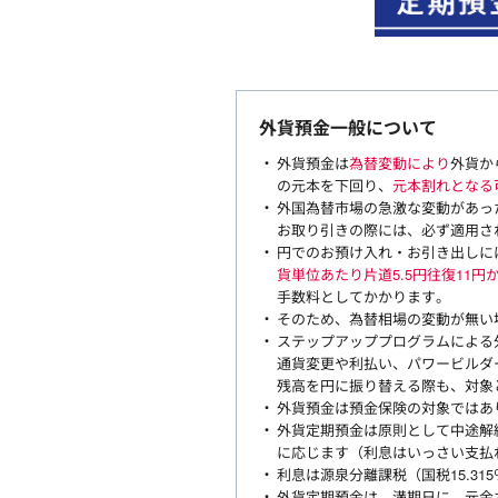
外貨預金一般について
外貨預金は
為替変動により
外貨か
の元本を下回り、
元本割れとなる
外国為替市場の急激な変動があっ
お取り引きの際には、必ず適用さ
円でのお預け入れ・お引き出しに
貨単位あたり片道5.5円往復11
手数料としてかかります。
そのため、為替相場の変動が無い
ステップアッププログラムによる
通貨変更や利払い、パワービルダ
残高を円に振り替える際も、対象
外貨預金は預金保険の対象ではあ
外貨定期預金は原則として中途解
に応じます（利息はいっさい支払
利息は源泉分離課税（国税15.3
外貨定期預金は、満期日に、元金