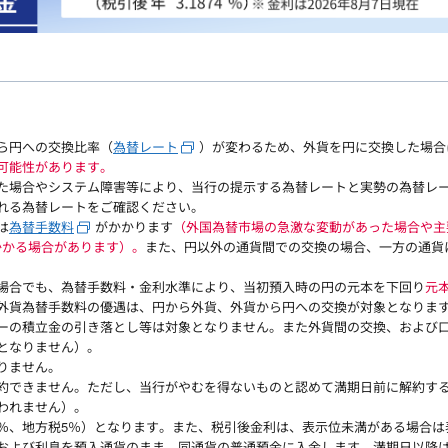
ら円への交換比率（
為替レート
）が変わるため、外貨を円に交換した場合
可能性があります。
た場合やシステム障害等により、当行の提示する為替レートと実勢の為替レ
れる為替レートをご確認ください。
は
為替手数料
がかかります
（外国為替市場の急激な変動があった場合や主
円かかる場合があります）。
また、円以外の通貨間での交換の場合、一方の通貨に
場合でも、為替手数料・金利水準により、当初預入時の円の元本を下回り
元
外貨為替手数料の優遇は、円から外貨、外貨から円への交換が対象となりま
ーの積立金の引き落とし等は対象となりません。また外貨間の交換、および
となりません）。
りません。
約できません。ただし、当行がやむを得ないものと認めて満期日前に解約す
われません）。
15％、地方税5％）となります。また、税引後金利は、表示位未満がある場合
および利息を預入通貨のまま、同通貨の普通預金に入金します。満期日以降