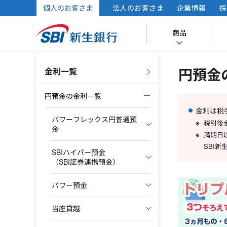
個人のお客さま
法人のお客さま
企業情報
採
商品
円預金
金利一覧
円預金の金利一覧
金利は税
パワーフレックス円普通預
税引後
金
満期日
SBI
SBIハイパー預金
（SBI証券連携預金）
パワー預金
当座貸越