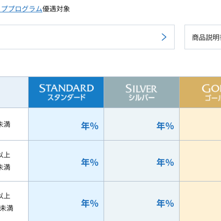
ッププログラム
優遇対象
商品説明
未満
年
％
年
％
以上
年
％
年
％
未満
以上
年
％
年
％
円未満