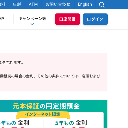
数料
店舗
ATM
お問い合わせ
English
続き
キャンペーン等
口座開設
ログイン
課税されます。
動継続の場合の金利、その他の条件については、店頭および