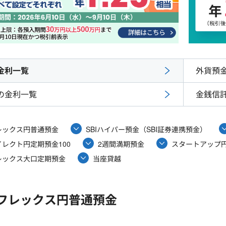
金利一覧
外貨預
の金利一覧
金銭信
レックス円普通預金
SBIハイパー預金（SBI証券連携預金）
レクト円定期預金100
2週間満期預金
スタートアップ
レックス大口定期預金
当座貸越
フレックス円普通預金