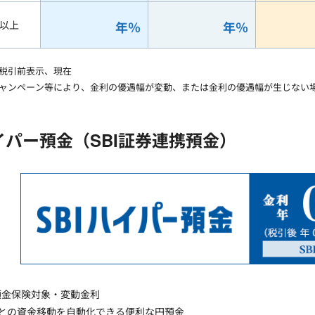
円以上
年
％
年
％
税引前表示、
現在
ャンペーン等により、金利の優遇幅が変動、または金利の優遇幅が生じない
ハイパー預金（SBI証券連携預金）
預金保険対象・変動金利
座との資金移動を自動化できる便利な円預金