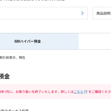
商品説明
SBIハイパー預金
税引前表示、
現在
預金
28年1月に、お取り扱いを終了いたします。詳しくは
こちら
をご確認くださ
年毎のボーナス利息