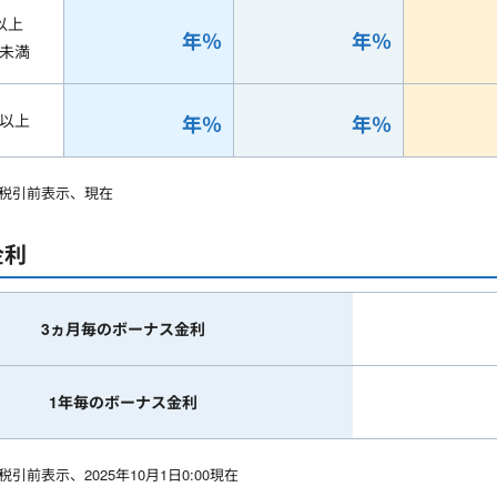
以上
年
％
年
％
円未満
円以上
年
％
年
％
税引前表示、
現在
金利
3ヵ月毎の
ボーナス金利
1年毎の
ボーナス金利
引前表示、2025年10月1日0:00現在