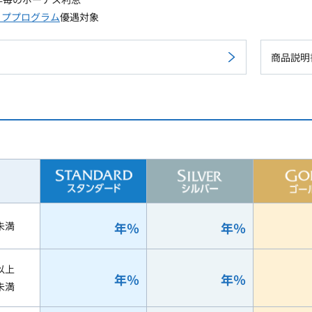
ッププログラム
優遇対象
商品説明
未満
年
％
年
％
以上
年
％
年
％
未満