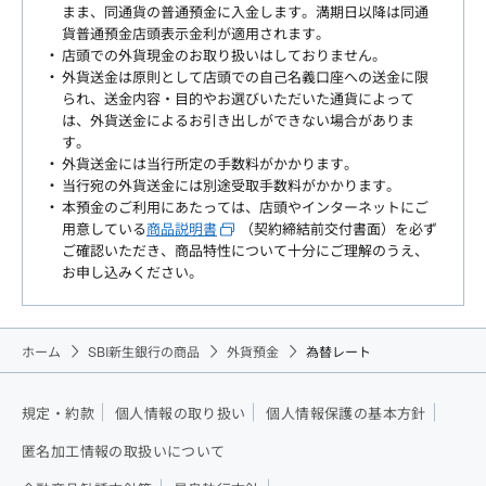
まま、同通貨の普通預金に入金します。満期日以降は同通
貨普通預金店頭表示金利が適用されます。
店頭での外貨現金のお取り扱いはしておりません。
外貨送金は原則として店頭での自己名義口座への送金に限
られ、送金内容・目的やお選びいただいた通貨によって
は、外貨送金によるお引き出しができない場合がありま
す。
外貨送金には当行所定の手数料がかかります。
当行宛の外貨送金には別途受取手数料がかかります。
本預金のご利用にあたっては、店頭やインターネットにご
用意している
商品説明書
（契約締結前交付書面）を必ず
ご確認いただき、商品特性について十分にご理解のうえ、
お申し込みください。
ホーム
SBI新生銀行の商品
外貨預金
為替レート
規定・約款
個人情報の取り扱い
個人情報保護の基本方針
匿名加工情報の取扱いについて