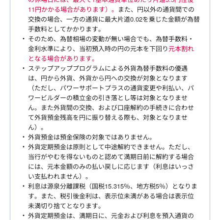
11円かかる場合があります）。
また、円以外の通貨間での
交換の場合、一方の通貨に最大片道0.02を乗じた金額が為替
手数料としてかかります。
そのため、為替相場の変動が無い場合でも、為替手数料・
金利水準により、当初預入時の円の元本を下回り
元本割れ
となる場合があります。
ステップアッププログラムによる外貨為替手数料の優遇
は、円から外貨、外貨から円への交換が対象となります
（ただし、パワーサポートプラスの通貨変更や利払い、パ
ワービルダーの積立金の引き落とし等は対象となりませ
ん。また外貨間の交換、および口座解約の手続きに合わせ
て外貨預金残高を円に振り替える際も、対象となりませ
ん）。
外貨預金は預金保険の対象ではありません。
外貨定期預金は原則として中途解約できません。ただし、
当行がやむを得ないものと認めて満期日前に解約する場合
には、元本金額のみの払い戻しに応じます（利息はいっさ
い支払われません）。
利息は源泉分離課税（国税15.315％、地方税5％）となりま
す。また、税引後金利は、表示位未満がある場合は表示位
未満切り捨てとなります。
外貨定期預金は、満期日に、元金および利息を預入通貨の