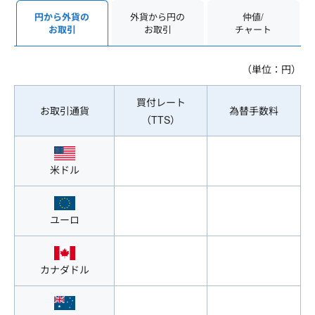
外貨から円の
仲値/
円から外貨の
お取引
チャート
お取引
（単位：円）
買付レート
お取引通貨
為替手数料
（TTS）
米ドル
ユーロ
カナダドル