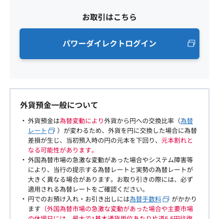
お取引はこちら
パワーダイレクトログイン
外貨預金一般について
外貨預金は
為替変動により
外貨から円への交換比率（
為替
レート
）が変わるため、外貨を円に交換した場合に為替
差損が生じ、当初預入時の円の元本を下回り、
元本割れと
なる可能性があります。
外国為替市場の急激な変動があった場合やシステム障害等
により、当行の提示する為替レートと実勢の為替レートが
大きく異なる場合があります。お取り引きの際には、必ず
適用される為替レートをご確認ください。
円でのお預け入れ・お引き出しには
為替手数料
がかかり
ます
（外国為替市場の急激な変動があった場合や主要市場
の休場日には、最大で1基本通貨単位あたり片道5.5円往復