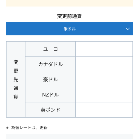
変更前通貨
米ドル
ユーロ
変
カナダドル
更
先
豪ドル
通
NZドル
貨
英ポンド
為替レートは、
更新