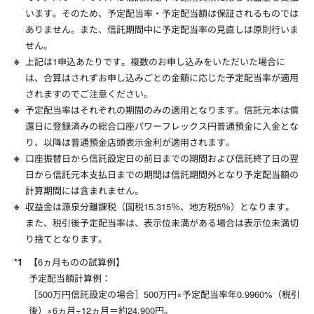
います。そのため、予定配当率・予定配当額は保証されるものでは
ありません。また、信託期間中に予定配当率の見直しは原則行いま
せん。
上記は1申込あたりです。複数のお申し込みをいただいた場合に
は、合算はされずお申し込みごとの金額に応じた予定配当率が適用
されますのでご注意ください。
予定配当率はそれぞれの期間のみの適用となります。信託元本は償
還日に登録済みの総合口座パワーフレックス円普通預金に入金とな
り、以降は普通預金店頭表示金利が適用されます。
口座振替日から信託設定日の前日までの期間および信託終了日の翌
日から信託元本支払日までの期間は信託期間外となり予定配当額の
計算期間には含まれません。
収益金は源泉分離課税（国税15.315％、地方税5％）となります。
また、税引後予定配当率は、表示位未満がある場合は表示位未満切
り捨てとなります。
【6ヵ月ものの試算例】
予定配当額計算例：
［500万円信託設定の場合］500万円×予定配当率年
0.9960
%（税引
後）×6ヵ月÷12ヵ月＝約
24,900
円。