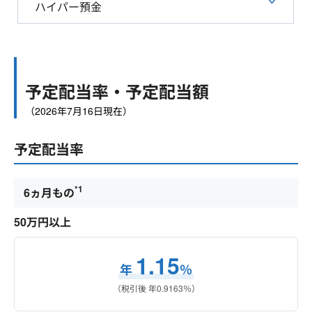
ハイパー預金
予定配当率・予定配当額
（
2026年7月16日
現在）
予定配当率
*1
6ヵ月もの
50万円以上
1.15
年
％
（税引後 年
0.9163
％）