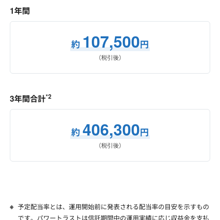
1年間
107,500
約
円
（税引後）
*2
3年間合計
406,300
約
円
（税引後）
予定配当率とは、運用開始前に発表される配当率の目安を示すもの
です。パワートラストは信託期間中の運用実績に応じ収益金を支払