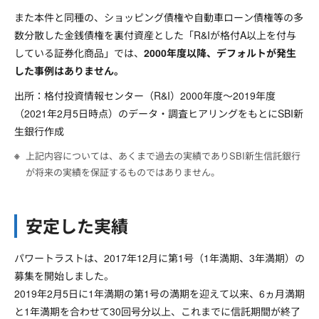
また本件と同種の、ショッピング債権や自動車ローン債権等の多
数分散した金銭債権を裏付資産とした「R&Iが格付A以上を付与
している証券化商品」では、
2000年度以降、デフォルトが発生
した事例はありません。
出所：格付投資情報センター（R&I）2000年度～2019年度
（2021年2月5日時点）のデータ・調査ヒアリングをもとにSBI新
生銀行作成
上記内容については、あくまで過去の実績でありSBI新生信託銀行
が将来の実績を保証するものではありません。
安定した実績
パワートラストは、2017年12月に第1号（1年満期、3年満期）の
募集を開始しました。
2019年2月5日に1年満期の第1号の満期を迎えて以来、6ヵ月満期
と1年満期を合わせて30回号分以上、これまでに信託期間が終了