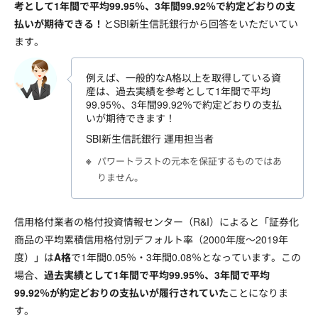
考として1年間で平均99.95％、3年間99.92％で約定どおりの支
払いが期待できる！
とSBI新生信託銀行から回答をいただいてい
ます。
例えば、一般的なA格以上を取得している資
産は、過去実績を参考として1年間で平均
99.95％、3年間99.92％で約定どおりの支払
いが期待できます！
SBI新生信託銀行 運用担当者
パワートラストの元本を保証するものではあ
りません。
信用格付業者の格付投資情報センター（R&I）によると「証券化
商品の平均累積信用格付別デフォルト率（2000年度～2019年
度）」は
A格
で1年間0.05％・3年間0.08％となっています。この
場合、
過去実績として1年間で平均99.95％、3年間で平均
99.92％が約定どおりの支払いが履行されていた
ことになりま
す。