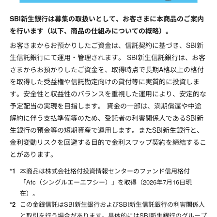
SBI新生銀行は募集の取扱いとして、お客さまに本商品のご案内
を行います（以下、商品の仕組みについての概略）。
お客さまからお預かりしたご資金は、信託契約に基づき、SBI新
生信託銀行にて運用・管理されます。 SBI新生信託銀行は、お客
さまからお預かりしたご資金を、取得時点で長期A格以上の格付
を取得した受益権や信託勘定向けの貸付等に実質的に投資しま
す。安全性と収益性のバランスを重視した運用により、安定的な
予定配当の実現を目指します。 資金の一部は、満期償還や中途
解約に伴う支払準備等のため、受託者の利害関係人であるSBI新
生銀行の預金等の短期資産で運用します。またSBI新生銀行と、
金利変動リスクを回避する目的で金利スワップ契約を締結するこ
とがあります。
本商品は株式会社格付投資情報センターのファンド信用格付
「Afc（シングルエーエフシー）」を取得（
2026年7月16日
現
在）。
この金銭信託はSBI新生銀行およびSBI新生信託銀行の利害関係人
と取引を行う場合があります。具体的にはSBI新生銀行のグループ