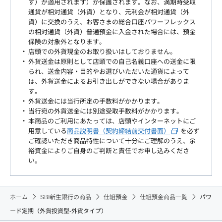
す）が適用されます）が保護されます。なお、満期時受取
通貨が相対通貨（外貨）となり、元利金が相対通貨（外
貨）に交換のうえ、お客さまの総合口座パワーフレックス
の相対通貨（外貨）普通預金に入金された場合には、預金
保険の対象外となります。
店頭での外貨現金のお取り扱いはしておりません。
外貨送金は原則として店頭での自己名義口座への送金に限
られ、送金内容・目的やお選びいただいた通貨によって
は、外貨送金によるお引き出しができない場合がありま
す。
外貨送金には当行所定の手数料がかかります。
当行宛の外貨送金には別途受取手数料がかかります。
本商品のご利用にあたっては、店頭やインターネットにご
用意している
商品説明書（契約締結前交付書面）
を必ず
ご確認いただき商品特性について十分にご理解のうえ、余
裕資金によりご自身のご判断と責任でお申し込みくださ
い。
ホーム
SBI新生銀行の商品
仕組預金
仕組預金商品一覧
パワ
ード定期（外貨投資型-外貨タイプ）