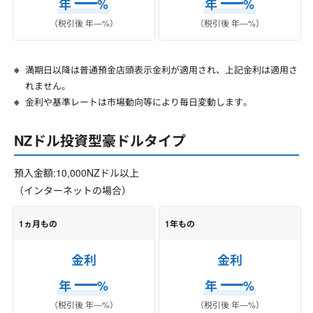
―
―
年
%
年
%
（税引後 年
―
%）
（税引後 年
―
%）
満期日以降は普通預金店頭表示金利が適用され、上記金利は適用さ
れません。
金利や基準レートは市場動向等により毎日変動します。
NZドル投資型豪ドルタイプ
預入金額:10,000NZドル以上
（インターネットの場合）
1ヵ月もの
1年もの
金利
金利
―
―
年
%
年
%
（税引後 年
―
%）
（税引後 年
―
%）