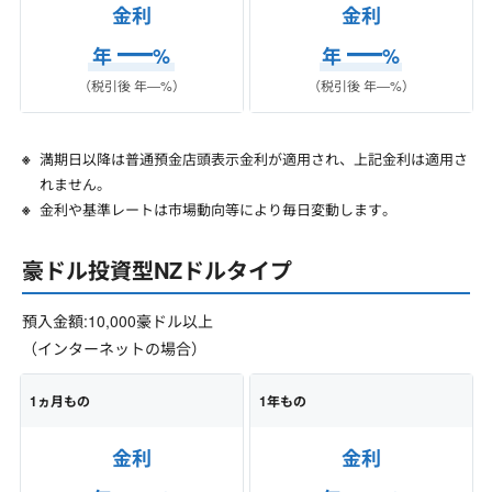
金利
金利
―
―
年
%
年
%
（税引後 年
―
%）
（税引後 年
―
%）
満期日以降は普通預金店頭表示金利が適用され、上記金利は適用さ
れません。
金利や基準レートは市場動向等により毎日変動します。
豪ドル投資型NZドルタイプ
預入金額:10,000豪ドル以上
（インターネットの場合）
1ヵ月もの
1年もの
金利
金利