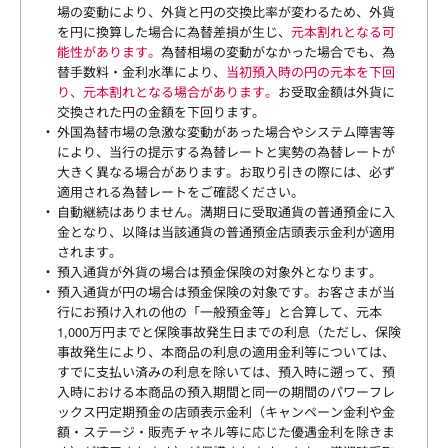
場の変動により、外貨と円の交換比率が変わるため、外貨
を円に換算した場合に為替差損が生じ、
元本割れとなる可
能性があります。
為替相場の変動がなかった場合でも、為
替手数料・金利水準により、
当初預入時の円の元本を下回
り、元本割れとなる場合があります。
お受取金額は外貨に
交換された円の金額を下回ります。
外国為替市場の急激な変動があった場合やシステム障害等
により、当行の提示する為替レートと実勢の為替レートが
大きく異なる場合があります。お取り引きの際には、必ず
適用される為替レートをご確認ください。
自動継続はありません。満期日に受取通貨の普通預金に入
金となり、以降は当該通貨の普通預金店頭表示金利が適用
されます。
預入通貨が外貨の場合は預金保険の対象外となります。
預入通貨が円の場合は預金保険の対象です。お客さまが当
行にお預け入れの他の「一般預金等」と合算して、元本
1,000万円までと保険事故発生日までの利息（ただし、保険
事故発生により、本商品の利息の適用金利等については、
すでに支払い済みの利息を除いては、預入時に遡って、預
入時における本商品の預入期間と同一の期間のパワーフレ
ックス円定期預金の店頭表示金利（キャンペーン金利や金
額・ステージ・販売チャネル等に応じた優遇金利を除きま