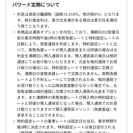
パワード定期について
利息は源泉分離課税（国税15.315％、地方税5％）となりま
す。税引後金利は、表示位未満がある場合は表示位未満切
り捨てとなります。
本商品は通貨オプションを内包しており、満期日の2営業日
前の東京時間午後3時の実勢為替レートと特約設定レートの
比較により、受取通貨を判定します。特約設定レートと比
べて、実勢為替レートが預入通貨安または同値の場合は元
利金を満期日に預入通貨のまま、預入通貨高の場合は相対
通貨にてお受け取りいただきます。元金を相対通貨でお受
け取りの場合には、特約設定レートで相対通貨に交換さ
れ、満期日の実勢為替レートで交換されません。実勢為替
レートより不利なレートにて交換されるため、相対通貨で
お受け取りとなった以降為替変動がなかった場合でも、お
受取金額は相対通貨に交換された預入通貨の元金を下回り
ます。また満期時の実勢為替レートが預入時の特約設定レ
ートと同値か預入通貨安となった場合、預入通貨でのお受
け取りとなりますので預入通貨安メリット（為替差益）を
享受することはできません。
特約設定レートの基準レートは設定日の当日、東京時間午
後3時に決定されます。特約設定レートは後日送付される
「確認書（契約締結時交付書面）」でご確認ください。