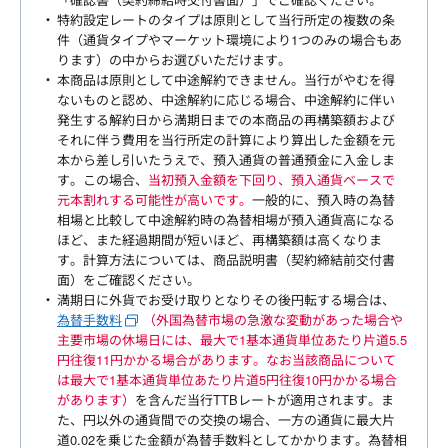
特約設定レートのタイプは原則として当行所定の複数の条
件（通貨タイプやマーケット環境により1つのみの場合もあ
ります）の中からお選びいただけます。
本商品は原則として中途解約できません。当行がやむを得
ないものと認め、中途解約に応じる場合、中途解約に伴い
発生する解約日から満期日までの本商品の再構築額および
それに伴う費用を当行所定の計算により算出した金額を元
本から差し引いたうえで、預入通貨の普通預金に入金しま
す。この場合、
当初預入金額を下回り、預入通貨ベースで
元本割れする可能性が高いです。
一般的に、預入時の為替
相場と比較して中途解約時の為替相場が預入通貨高になる
ほど、また経過期間が短いほど、再構築額は高くなりま
す。計算方法については、商品説明書（契約締結前交付書
面）をご確認ください。
満期日に外貨でお受け取りとなりその後円転する場合は、
為替手数料
（外国為替市場の急激な変動があった場合や
主要市場の休場日には、最大で1基本通貨単位あたり片道5.5
円往復11円かかる場合があります。なお当該商品について
は最大で1基本通貨単位あたり片道5円往復10円かかる場合
があります）
を含んだ当行TTBレートが適用されます。ま
た、円以外の通貨間での交換の場合、一方の通貨に最大片
道0.02を乗じた金額が為替手数料としてかかります。為替相