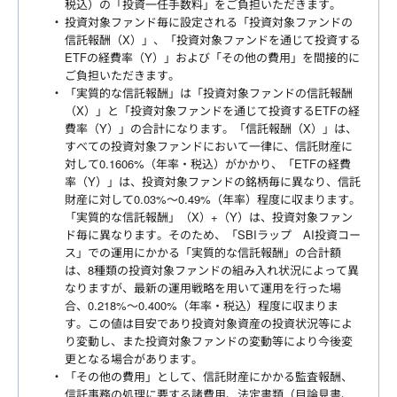
税込）の「投資一任手数料」をご負担いただきます。
投資対象ファンド毎に設定される「投資対象ファンドの
信託報酬（X）」、「投資対象ファンドを通じて投資する
ETFの経費率（Y）」および「その他の費用」を間接的に
ご負担いただきます。
「実質的な信託報酬」は「投資対象ファンドの信託報酬
（X）」と「投資対象ファンドを通じて投資するETFの経
費率（Y）」の合計になります。「信託報酬（X）」は、
すべての投資対象ファンドにおいて一律に、信託財産に
対して0.1606%（年率・税込）がかかり、「ETFの経費
率（Y）」は、投資対象ファンドの銘柄毎に異なり、信託
財産に対して0.03%～0.49%（年率）程度に収まります。
「実質的な信託報酬」（X）+（Y）は、投資対象ファン
ド毎に異なります。そのため、「SBIラップ AI投資コー
ス」での運用にかかる「実質的な信託報酬」の合計額
は、8種類の投資対象ファンドの組み入れ状況によって異
なりますが、最新の運用戦略を用いて運用を行った場
合、0.218%～0.400%（年率・税込）程度に収まりま
す。この値は目安であり投資対象資産の投資状況等によ
り変動し、また投資対象ファンドの変動等により今後変
更となる場合があります。
「その他の費用」として、信託財産にかかる監査報酬、
信託事務の処理に要する諸費用、法定書類（目論見書、