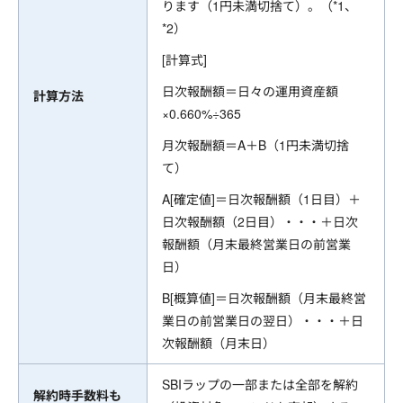
ります（1円未満切捨て）。（*1、
*2）
[計算式]
日次報酬額＝日々の運用資産額
計算方法
×0.660%÷365
月次報酬額＝A＋B（1円未満切捨
て）
A[確定値]＝日次報酬額（1日目）＋
日次報酬額（2日目）・・・＋日次
報酬額（月末最終営業日の前営業
日）
B[概算値]＝日次報酬額（月末最終営
業日の前営業日の翌日）・・・＋日
次報酬額（月末日）
SBIラップの一部または全部を解約
解約時手数料も