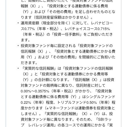
と、間接的にご負担いただく「投資対象ファンドの信託
報酬（X）」、「投資対象とする連動債券に係る費用
（Y）」および「その他の費用」を足し合わせたものとな
ります（信託財産留保額はかかりません）。
運用資産額（現金部分を除く）に対して、レバナビコー
ス0.77%（年率・税込）、レバチョイスコース0.715%
（年率・税込）の「投資一任手数料」をご負担いただき
ます。
投資対象ファンド毎に設定される「投資対象ファンドの
信託報酬（X）」、「投資対象とする連動債券にかかる費
用（Y）」および「その他の費用」を間接的にご負担いた
だきます。
「実質的な信託報酬」は「投資対象ファンドの信託報酬
（X）」と「投資対象とする連動債券にかかる費用等
（Y）」の合計額になります。「信託報酬（X）」は投資
対象ファンドの銘柄毎に異なり、信託財産に対して
0.00%～0.3575%（年率・税込）がかかり、「投資対象
とする連動債券に係る費用等（Y）」はシングルファンド
0.22%（年率）程度、トリプルファンド0.50%（年率）程
度かかります（※マネーファンドは連動債券を投資対象と
しません）。「実質的な信託報酬」（X）+（Y）は、投
資対象ファンド毎に異なります。そのため、「SBIラッ
プ レバレッジ運用」の各コースでの運用にかかる「実