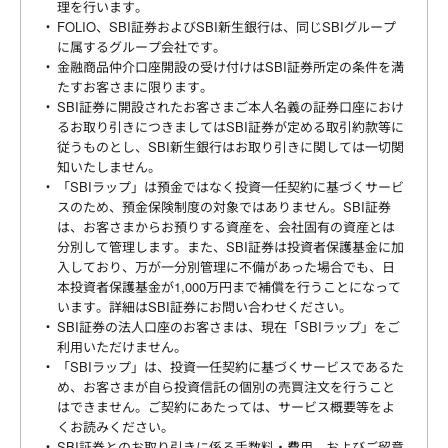
理を行います。
FOLIO、SBI証券およびSBI新生銀行は、同じSBIグループ
に属するグループ会社です。
金融商品仲介口座開設の受け付けはSBI証券所定の条件を満
たすお客さまに限ります。
SBI証券に開設されたお客さまご本人名義の証券口座におけ
るお取り引きにつきましてはSBI証券が定める取引約款等に
従うものとし、SBI新生銀行はお取り引きに関しては一切関
知いたしません。
「SBIラップ」は預金ではなく投資一任契約に基づくサービ
スのため、預金保険制度の対象ではありません。SBI証券
は、お客さまからお預りする資産を、会社固有の資産とは
分別して管理します。また、SBI証券は投資者保護基金に加
入しており、万が一分別管理に不備があった場合でも、日
本投資者保護基金が1,000万円まで補償を行うことになって
います。詳細はSBI証券にお問い合わせください。
SBI証券の法人口座のお客さまは、現在「SBIラップ」をご
利用いただけません。
「SBIラップ」は、投資一任契約に基づくサービスであるた
め、お客さまが自ら投資信託の個別の売買注文を行うこと
はできません。ご契約にあたっては、サービス概要等をよ
くお読みください。
SBI証券とのお取り引きに係る手数料・費用、およびご留意