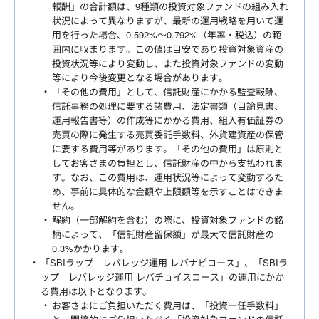
報酬」の合計額は、9種類の投資対象ファンドの組み入れ
状況によって異なりますが、最新の運用戦略を用いて運
用を行った場合、0.592%～0.792%（年率・税込）の範
囲内に収まります。この値は目安であり投資対象資産の
投資状況等により変動し、また投資対象ファンドの変動
等により今後変更となる場合があります。
「その他の費用」として、信託財産にかかる監査報酬、
信託事務の処理に要する諸費用、法定書類（目論見書、
運用報告書等）の作成等にかかる費用、組入有価証券の
売買の際に発生する売買委託手数料、外貨建資産の保管
に要する費用等があります。「その他の費用」は原則と
してお客さまの負担とし、信託財産の中から支払われま
す。なお、この費用は、運用状況等によって変動するた
め、事前に具体的な金額や上限額等を示すことはできま
せん。
解約（一部解約を含む）の際に、投資対象ファンドの銘
柄によって、「信託財産留保額」が最大で信託財産の
0.3%かかります。
「SBIラップ レバレッジ運用 レバナビコース」、「SBIラ
ップ レバレッジ運用 レバチョイスコース」の運用にかか
る費用は以下となります。
お客さまにご負担いただく費用は、「投資一任手数料」