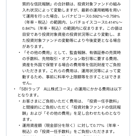
質的な信託報酬」の合計額は、投資対象ファンドの組み
入れ状況によって変動しますが、最新の運用戦略を用い
て運用を行った場合、レバナビコース0.592%～0.758%
（年率・税込）の範囲内、レバチョイスコース0.414%～
0.847%（年率・税込）の範囲内に収まります。この値は
目安であり投資対象資産の投資状況等により変動し、ま
た投資対象ファンドの変動等により今後変更となる場合
があります。
「その他の費用」として、監査報酬、有価証券の売買時
の手数料、先物取引・オプション取引等に要する費用、
資産を外国で保管する場合の費用等を信託財産でご負担
いただきます。これらの費用は、運用状況等によって変
動するため、事前に料率や上限額等を示すことはできま
せん。
「SBIラップ ALL株式コース」の運用にかかる費用は以下
となります。
お客さまにご負担いただく費用は、「投資一任手数料」
と間接的にご負担いただく「投資対象ファンドの信託報
酬」および「その他の費用」を足し合わせたものとなり
ます。
運用資産額（現金部分を除く）に対して0.77%（年率・
税込）の「投資一任手数料」をご負担いただきます。