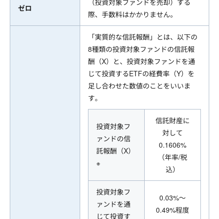
（投資対象ファンドを売却）する
ゼロ
際、手数料はかかりません。
「実質的な信託報酬」とは、以下の
8種類の投資対象ファンドの信託報
酬（X）と、投資対象ファンドを通
じて投資するETFの経費率（Y）を
足し合わせた数値のことをいいま
す。
信託財産に
投資対象フ
対して
ァンドの信
0.1606%
託報酬（X）
（年率/税
※
込）
投資対象フ
0.03%～
ァンドを通
0.49%程度
じて投資す