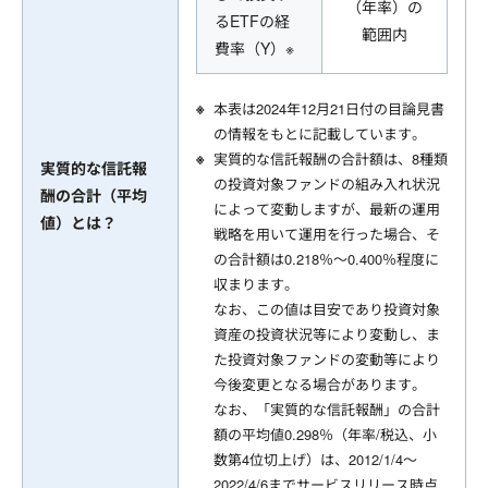
（年率）の
るETFの経
範囲内
費率（Y）※
本表は2024年12月21日付の目論見書
の情報をもとに記載しています。
実質的な信託報酬の合計額は、8種類
実質的な信託報
の投資対象ファンドの組み入れ状況
酬の合計（平均
によって変動しますが、最新の運用
値）とは？
戦略を用いて運用を行った場合、そ
の合計額は0.218％～0.400％程度に
収まります。
なお、この値は目安であり投資対象
資産の投資状況等により変動し、ま
た投資対象ファンドの変動等により
今後変更となる場合があります。
なお、「実質的な信託報酬」の合計
額の平均値0.298％（年率/税込、小
数第4位切上げ）は、2012/1/4～
2022/4/6までサービスリリース時点