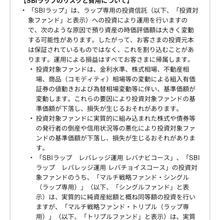
【SBIラップのリスクと費用について】
「SBIラップ」は、ラップ専用の投資信託（以下、「投資対
象ファンド」と表示）への投資により運用を行いますの
で、次のような原因で預り資産の時価評価額は大きく変動
する可能性があります。したがって、お客さまの投資元本
は保証されているものではなく、これを割り込むことがあ
ります。運用による損益はすべてお客さまに帰属します。
投資対象ファンドは、金利水準、株式相場、不動産相
場、商品（コモディティ）相場等の変動による組入有価
証券の値動きおよび為替相場変動等に伴い、基準価額が
変動します。これらの要因により投資対象ファンドの基
準価額が下落し、損失が生じるおそれがあります。
投資対象ファンドに実質的に組み込まれた株式や債券等
の発行者の倒産や信用状況等の悪化により投資対象ファ
ンドの基準価額が下落し、損失が生じるおそれがありま
す。
「SBIラップ レバレッジ運用 レバナビコース」、「SBI
ラップ レバレッジ運用 レバチョイスコース」の投資対
象ファンドのうち、「マルチ戦略ファンド・シングル
（ラップ専用）」（以下、「シングルファンド」と表
示）は、実質的に純資産総額と概ね同等額の投資を行い
ますが、「マルチ戦略ファンド・トリプル（ラップ専
用）」（以下、「トリプルファンド」と表示）は、実質