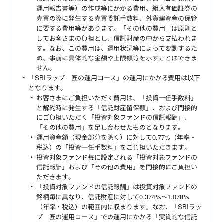
運用報告書等）の作成等にかかる費用、組入有価証券の
売買の際に発生する売買委託手数料、外貨建資産の保管
に要する費用等があります。「その他の費用」は原則と
してお客さまの負担とし、信託財産の中から支払われま
す。なお、この費用は、運用状況等によって変動するた
め、事前に具体的な金額や上限額等を示すことはできま
せん。
「SBIラップ 匠の運用コース」の運用にかかる費用は以下
となります。
お客さまにご負担いただく費用は、「投資一任手数料」
と解約時に発生する「信託財産留保額」、および間接的
にご負担いただく「投資対象ファンドの信託報酬」、
「その他の費用」を足し合わせたものとなります。
運用資産額（現金部分を除く）に対して0.77%（年率・
税込）の「投資一任手数料」をご負担いただきます。
投資対象ファンド毎に設定される「投資対象ファンドの
信託報酬」および「その他の費用」を間接的にご負担い
ただきます。
「投資対象ファンドの信託報酬」は投資対象ファンドの
銘柄毎に異なり、信託財産に対して0.374%～1.078%
（年率・税込）の範囲内に収まります。なお、「SBIラッ
プ 匠の運用コース」での運用にかかる「実質的な信託