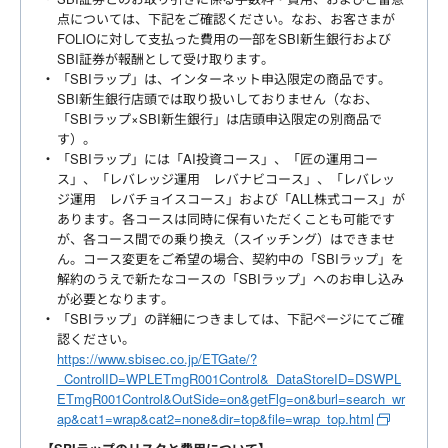
点については、下記をご確認ください。なお、お客さまが
FOLIOに対して支払った費用の一部をSBI新生銀行および
SBI証券が報酬として受け取ります。
「SBIラップ」は、インターネット申込限定の商品です。
SBI新生銀行店頭では取り扱いしておりません（なお、
「SBIラップ×SBI新生銀行」は店頭申込限定の別商品で
す）。
「SBIラップ」には「AI投資コース」、「匠の運用コー
ス」、「レバレッジ運用 レバナビコース」、「レバレッ
ジ運用 レバチョイスコース」および「ALL株式コース」が
あります。各コースは同時に保有いただくことも可能です
が、各コース間での乗り換え（スイッチング）はできませ
ん。コース変更をご希望の場合、契約中の「SBIラップ」を
解約のうえで新たなコースの「SBIラップ」へのお申し込み
が必要となります。
「SBIラップ」の詳細につきましては、下記ページにてご確
認ください。
https://www.sbisec.co.jp/ETGate/?
_ControlID=WPLETmgR001Control&_DataStoreID=DSWPL
ETmgR001Control&OutSide=on&getFlg=on&burl=search_wr
ap&cat1=wrap&cat2=none&dir=top&file=wrap_top.html