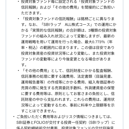
投資対象ファンド毎に設定される「投資対象ファンドの
信託報酬」および「その他の費用」を間接的にご負担い
ただきます。
「投資対象ファンドの信託報酬」は銘柄ごとに異なりま
す。なお、「SBIラップ ALL株式コース」での運用にか
かる「実質的な信託報酬」の合計額は、3種類の投資対象
ファンドの組み入れ状況によって変動しますが、最新の
運用戦略を用いて運用を行った場合、最大0.773％（年
率・税込）の範囲内に収まります。この値は目安であり
投資対象資産の投資状況等により変動し、また投資対象
ファンドの変動等により今後変更となる場合がありま
す。
「その他の費用」として、信託財産にかかる監査報酬、
信託事務の処理に要する諸費用、法定書類（目論見書、
運用報告書等）の作成等にかかる費用、組入有価証券の
売買の際に発生する売買委託手数料、外貨建資産の保管
に要する費用等は、原則としてお客さまの負担とし、信
託財産の中から支払われます。これらの費用は、運用状
況等によって変動するため、事前に料率や上限額等を示
すことはできません。
ご負担いただく費用等およびリスク情報につきましては、
SBI証券とFOLIOが交付する投資一任契約（SBIラップ）に
係る契約締結前交付書面、投資対象ファンドの交付目論見