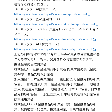
書等をご確認ください。
（SBIラップ AI投資コース）
https://go.sbisec.co.jp/prd/swrap/swrap_price.html
（SBIラップ 匠の運用コース）
https://go.sbisec.co.jp/prd/swrap/takumiwrap_price.html
（SBIラップ レバレッジ運用レバナビコース/レバチョイ
スコース）
https://go.sbisec.co.jp/prd/swrap/leverwrap_price.html
（SBIラップ ALL株式コース）
https://go.sbisec.co.jp/prd/swrap/kabuwrap_price.html
上記の料率等は2025年11月26日時点の最新の目論見書に基
づくものであり、将来、変更される可能性があります。
委託金融商品取引業者
株式会社SBI証券 金融商品取引業者 関東財務局長（金商）
第44号、商品先物取引業者
加入協会：日本証券業協会、一般社団法人 金融先物取引業
協会、一般社団法人 第二種金融商品取引業協会、一般社団
法人 資産運用業協会、一般社団法人 日本STO協会、日本商
品先物取引協会、一般社団法人 日本暗号資産等取引業協会
投資運用業者
株式会社FOLIO 金融商品取引業者（第一種金融商品取引
業、投資助言・代理業、投資運用業）関東財務局長（金