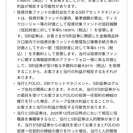
0.495％（税込））を受領することから、お客さまと当行の
利益が相反する可能性があります。
投資対象ファンドの委託会社であるSBIアセットマネジメン
トは、投資対象ファンドの運用、基準価額の算出、ディス
クロージャー等の対価として投資対象ファンドの信託報酬
（信託財産に対して年率0.1606％（税込））を受領しま
す。SBI証券は、お客さまがSBI証券に開設した金融商品仲
介口座内での投資対象ファンドの管理及び事務手続き等の
対価としてその一部（信託財産に対して年率0.11％（税
込））を手数料として受領します。当行は投資対象ファン
ドに関する情報提供等のアフターフォロー等に係る対価と
して、SBI証券が受け取る手数料の最大91％（税込）を受領
することから、お客さまと当行の利益が相反するおそれが
あります。
当行とFOLIO、SBIアセットマネジメント、SBI証券はグル
ープ会社の関係にあります。そのため、当行がSBI証券から
の委託を受けてお客さまとFOLIOの投資一任契約の締結の
媒介を行った場合、グループ全体の利益となることから、
お客さまと当行の利益が相反する可能性があります。
当行とSBI証券は、2025年12月25日時点において相互に役
職員を兼職等するなど、当行とSBI証券は人的関係がありま
す。当行がSBI証券からの委託を受けてお客さまとFOLIOの
投資一任契約の締結の媒介を行った場合、当行と人的関係