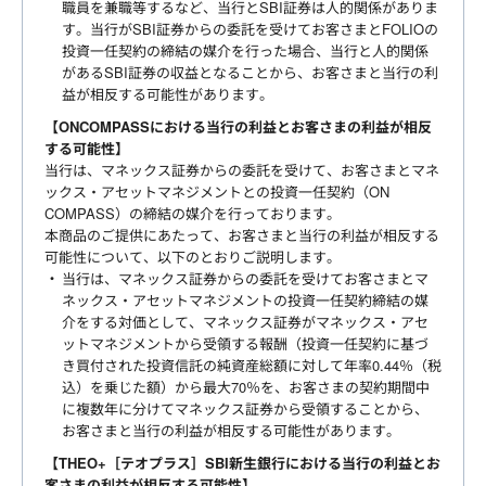
職員を兼職等するなど、当行とSBI証券は人的関係がありま
す。当行がSBI証券からの委託を受けてお客さまとFOLIOの
投資一任契約の締結の媒介を行った場合、当行と人的関係
があるSBI証券の収益となることから、お客さまと当行の利
益が相反する可能性があります。
【ONCOMPASSにおける当行の利益とお客さまの利益が相反
する可能性】
当行は、マネックス証券からの委託を受けて、お客さまとマネ
ックス・アセットマネジメントとの投資一任契約（ON
COMPASS）の締結の媒介を行っております。
本商品のご提供にあたって、お客さまと当行の利益が相反する
可能性について、以下のとおりご説明します。
当行は、マネックス証券からの委託を受けてお客さまとマ
ネックス・アセットマネジメントの投資一任契約締結の媒
介をする対価として、マネックス証券がマネックス・アセ
ットマネジメントから受領する報酬（投資一任契約に基づ
き買付された投資信託の純資産総額に対して年率0.44％（税
込）を乗じた額）から最大70％を、お客さまの契約期間中
に複数年に分けてマネックス証券から受領することから、
お客さまと当行の利益が相反する可能性があります。
【THEO+［テオプラス］SBI新生銀行における当行の利益とお
客さまの利益が相反する可能性】