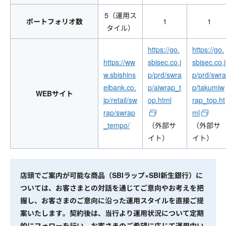
5（運用ス
ポートフォリオ数
1
1
タイル）
https://go.
https://go.
https://ww
sbisec.co.j
sbisec.co.j
w.sbishins
p/prd/swra
p/prd/swra
eibank.co.
p/aiwrap_t
p/takumiw
WEBサイト
jp/retail/sw
op.html
rap_top.ht
rap/swrap
ml
_tempo/
（外部サ
（外部サ
イト）
イト）
店頭でご案内が可能な商品（SBIラップ×SBI新生銀行）に
ついては、お客さまとの対話を通じてご意向やお考えを把
握し、お客さまのご意向に沿った運用スタイルを直接ご提
案いたします。契約後は、当行より運用状況について定期
的にフォローを行い、お客さまのご希望に応じて運用中い