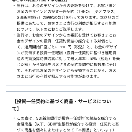
当行は、お金のデザインからの委託を受けて、お客さまと
お金のデザインとの投資一任契約（THEO+［テオプラス］
SBI新生銀行）の締結の媒介を行っております。本商品のご
提供にあたって、お客さまと当行の利益が相反する可能性
について、以下のとおりご説明します。
当行は、お金のデザインからの委託を受けてお客さまとお
金のデザインの投資一任契約締結の媒介をする対価とし
て、運用開始口座ごとに 110 円（税込）と、お金のデザイ
ンが受領する投資一任報酬（投資一任契約に基づき運用資
産の円貨換算時価残高に対して最大年率1.10％（税込）を乗
じた額）から30％をお客さまの契約期間中に複数年に分け
て、それぞれお金のデザインから受領することから、お客
さまと当行の利益が相反する可能性があります。
【投資一任契約に基づく商品・サービスについ
て】
*
この表は、SBI新生銀行が投資一任契約
の締結を媒介する
金融商品（以下、SBI新生銀行が媒介する投資一任契約に基
づく商品を個々にまたはまとめて「本商品」といいます）