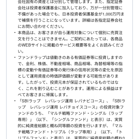
会社固有の資産とは分別して管理します。また、指定証券
会社は投資者保護基金に加入しており、万が一分別管理に
不備があった場合でも、日本投資者保護基金が1,000万円ま
で補償を行うことになっています。詳細は各指定証券会社
にお問い合わせください。
本商品は、お客さまが自ら運用対象について個別に売買注
文を行うことはできません。ご契約にあたっては、各商品
のWEBサイトに掲載のサービス概要等をよくお読みくださ
い。
ファンドラップは値動きのある有価証券等に投資しますの
で、金利、株価、不動産相場、商品相場、為替相場等の指
標の変動や有価証券等の発行体の信用状況等の変化を原因
として運用資産の時価評価額が変動する可能性がありま
す。したがって、投資元本が保証されているものではな
く、これを割り込むことがあります。運用による損益はす
べてお客さまに帰属します。
「SBIラップ レバレッジ運用 レバナビコース」、「SBIラ
ップ レバレッジ運用 レバチョイスコース」の投資対象フ
ァンドのうち、「マルチ戦略ファンド・シングル（ラップ
専用）」（以下、「シングルファンド」と表示）は、実質
的に純資産総額と概ね同等額の投資を行いますが、「マル
チ戦略ファンド・トリプル（ラップ専用）」（以下、「ト
リプルファンド」と表示）は、実質的に純資産総額の概ね3