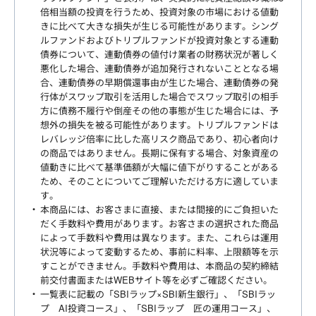
倍相当額の投資を行うため、投資対象の市場における値動
きに比べて大きな損失が生じる可能性があります。シング
ルファンドおよびトリプルファンドが投資対象とする連動
債券について、連動債券の値付け業者の財務状況が著しく
悪化した場合、連動債券が追加発行されないこととなる場
合、連動債券の早期償還事由が生じた場合、連動債券の発
行体がスワップ取引を活用した場合でスワップ取引の相手
方に債務不履行や倒産その他の事態が生じた場合には、予
想外の損失を被る可能性があります。トリプルファンドは
レバレッジ倍率に比した高リスク商品であり、初心者向け
の商品ではありません。長期に保有する場合、対象資産の
値動きに比べて基準価額が大幅に値下がりすることがある
ため、そのことについてご理解いただける方に適していま
す。
本商品には、お客さまに直接、または間接的にご負担いた
だく手数料や費用があります。お客さまの選択された商品
によって手数料や費用は異なります。また、これらは運用
状況等によって変動するため、事前に料率、上限額等を示
すことができません。手数料や費用は、本商品の契約締結
前交付書面またはWEBサイト等を必ずご確認ください。
一覧表に記載の「SBIラップ×SBI新生銀行」、「SBIラッ
プ AI投資コース」、「SBIラップ 匠の運用コース」、