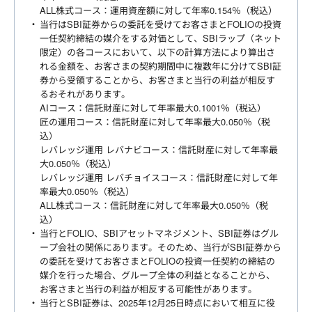
ALL株式コース：運用資産額に対して年率0.154％（税込）
当行はSBI証券からの委託を受けてお客さまとFOLIOの投資
一任契約締結の媒介をする対価として、SBIラップ（ネット
限定）の各コースにおいて、以下の計算方法により算出さ
れる金額を、お客さまの契約期間中に複数年に分けてSBI証
券から受領することから、お客さまと当行の利益が相反す
るおそれがあります。
AIコース：信託財産に対して年率最大0.1001％（税込）
匠の運用コース：信託財産に対して年率最大0.050％（税
込）
レバレッジ運用 レバナビコース：信託財産に対して年率最
大0.050％（税込）
レバレッジ運用 レバチョイスコース：信託財産に対して年
率最大0.050％（税込）
ALL株式コース：信託財産に対して年率最大0.050％（税
込）
当行とFOLIO、SBIアセットマネジメント、SBI証券はグル
ープ会社の関係にあります。そのため、当行がSBI証券から
の委託を受けてお客さまとFOLIOの投資一任契約の締結の
媒介を行った場合、グループ全体の利益となることから、
お客さまと当行の利益が相反する可能性があります。
当行とSBI証券は、2025年12月25日時点において相互に役