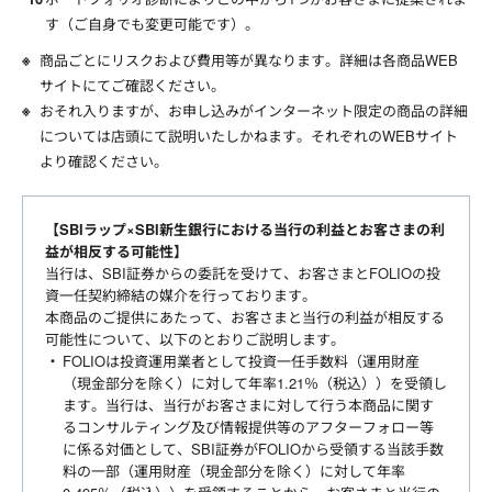
す（ご自身でも変更可能です）。
商品ごとにリスクおよび費用等が異なります。詳細は各商品WEB
サイトにてご確認ください。
おそれ入りますが、お申し込みがインターネット限定の商品の詳細
については店頭にて説明いたしかねます。それぞれのWEBサイト
より確認ください。
【SBIラップ×SBI新生銀行における当行の利益とお客さまの利
益が相反する可能性】
当行は、SBI証券からの委託を受けて、お客さまとFOLIOの投
資一任契約締結の媒介を行っております。
本商品のご提供にあたって、お客さまと当行の利益が相反する
可能性について、以下のとおりご説明します。
FOLIOは投資運用業者として投資一任手数料（運用財産
（現金部分を除く）に対して年率1.21％（税込））を受領し
ます。当行は、当行がお客さまに対して行う本商品に関す
るコンサルティング及び情報提供等のアフターフォロー等
に係る対価として、SBI証券がFOLIOから受領する当該手数
料の一部（運用財産（現金部分を除く）に対して年率