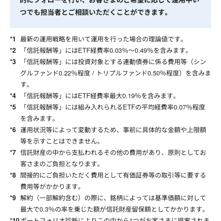
つでも担当者とご相談いただくことができます。
最新の運用戦略を用いて運用を行った場合の理論値です。
「信託報酬等」にはETF経費率0.03％～0.49％を含みます。
「信託報酬等」には投資対象とする連動債券に係る費用等（シン
グルファンド0.22％程度 / トリプルファンド0.50％程度）を含みま
す。
「信託報酬等」にはETF経費率最大0.19％を含みます。
「信託報酬等」には組み入れられるETFの平均経費率0.07％程度
を含みます。
運用状況等によって変動するため、事前に具体的な金額や上限額
等を示すことはできません。
信託財産の中から支払われるその他の費用があり、原則としてお
客さまのご負担となります。
間接的にご負担いただく費用として有価証券等の取引等に要する
費用等がかかります。
解約（一部解約含む）の際に、銘柄によっては基準価額に対して
最大で0.3％の率を乗じた額が信託財産留保額としてかかります。
ポートフォリオ診断によりこの中から1つがお客さまに提案されま