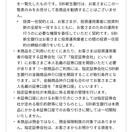
を一覧化したものです。SBI新生銀行は、お客さまにこの一
覧表のみをお見せして各商品を勧誘することはございませ
ん。
投資一任契約とは、お客さまが、投資運用業者に投資判
断の全部を一任するとともに、お客さまのための運用を
行うのに必要な権限を委任していただく契約です。SBI
新生銀行はお客さまと投資運用業者との間の投資一任契
約の締結の媒介をいたします。
本商品をご利用いただくにあたり、お客さまは投資運用業
者の指定する証券会社（以下「指定証券会社」といいま
す）にお客さまご本人名義の証券口座を開設いただく必要
があります（一部商品のご利用には、指定証券会社にSBI新
生銀行の金融商品仲介口座を開設することが取引条件とな
ります。以下、金融商品仲介口座も合わせてお客さまご本
人名義の証券口座を「本証券口座」といいます）。
指定証券会社が本商品に係る資産の管理を行います。
本証券口座におけるお取り引きにつきましては指定証券会
社が定める取引約款等に従うものとし、SBI新生銀行は本商
品にかかる本証券口座でのお取り引きに関しては一切関知
いたしません。
本商品は預金ではなく、預金保険制度の対象ではありませ
ん。指定証券会社は、お客さまからお預かりする資産を、