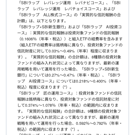
「SBIラップ レバレッジ運用 レバナビコース」、「SBI
ラップ レバレッジ運用 レバチョイスコース」および
「SBIラップ ALL株式コース」の「実質的な信託報酬の合
計額」は、以下となります。
「SBIラップ×SBI新生銀行」および「SBIラップ AI投資コ
ース」：実質的な信託報酬は投資対象ファンドの信託報酬
（0.1606％（年率・税込））と組入ETFの経費率を含みます
（組入ETFの経費率は銘柄毎に異なり、投資対象ファンドの
信託財産に対して0.03%～0.49%（年率）程度に収まりま
す）。「実質的な信託報酬」の合計額は、8種類の投資対象
ファンドの組み入れ状況によって異なりますが、最新の運
用戦略を用いて運用を行った場合、「SBIラップ×SBI新生
銀行」については0.27%～0.47%（年率・税込）、「SBIラ
ップ AI投資コース」については0.218%～0.400%（年率・
税込）程度に収まります（*）。
「SBIラップ 匠の運用コース」：投資対象ファンドの信託
報酬は銘柄毎に異なり、投資対象ファンドの信託財産に対
して0.374%～1.078％（年率・税込）の範囲内に収まりま
す。「実質的な信託報酬」の合計額は、9種類の投資対象フ
ァンドの組み入れ状況によって異なりますが、最新の運用
戦略を用いて運用を行った場合、0.592％～0.792％（年率・
税込）の範囲内に収まります（*）。