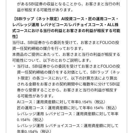
があるSBI証券の収益となることから、お客さまと当行の利
益が相反する可能性があります。
【SBIラップ（ネット限定）AI投資コース・匠の運用コース・
レバレッジ運用 レバナビコース/レバチョイスコース・ALL株
式コースにおける当行の利益とお客さまの利益が相反する可能
性】
当行は、SBI証券からの委託を受けて、お客さまとFOLIOの投
資一任契約締結の媒介を行っております。
本商品のご提供にあたって、お客さまと当行の利益が相反する
可能性について、以下のとおりご説明します。
当行は、SBI証券からの委託を受けてお客さまとFOLIOの投
資一任契約締結の媒介をする対価として、SBIラップ（ネッ
ト限定）の各コースにおいて、以下の計算方法により算出
される金額をお客さまの契約期間中に複数年に分けてSBI証
券から受領することから、お客さまと当行の利益が相反す
る可能性があります。
AIコース：運用資産額に対して年率0.154％（税込）
匠の運用コース：運用資産額に対して年率0.154％（税込）
レバレッジ運用 レバナビコース：運用資産額に対して年率
0.154％（税込）
レバレッジ運用 レバチョイスコース：運用資産額に対して
年率0.154％（税込）