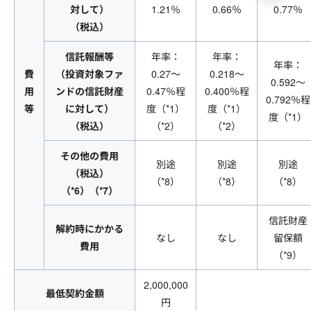
対して）
1.21％
0.66％
0.77％
（税込）
信託報酬等
年率：
年率：
年率：
費
（投資対象ファ
0.27～
0.218～
0.592～
用
ンドの信託財産
0.47％程
0.400％程
0.792％程
等
に対して）
度（*1）
度（*1）
度（*1）
（税込）
（*2）
（*2）
その他の費用
別途
別途
別途
（税込）
（*8）
（*8）
（*8）
（*6）（*7）
信託財産
解約時にかかる
なし
なし
留保額
費用
（*9）
2,000,000
最低契約金額
円