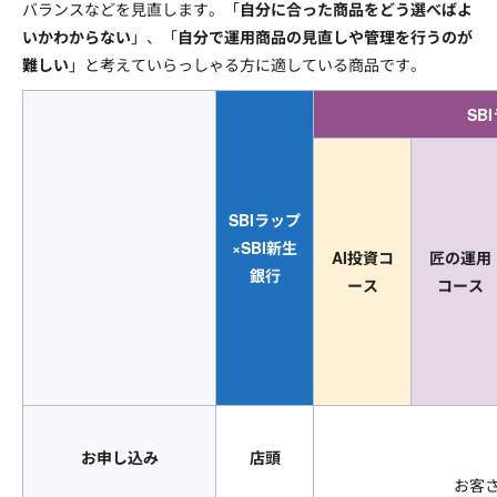
バランスなどを見直します。「
自分に合った商品をどう選べばよ
いかわからない
」、「
自分で運用商品の見直しや管理を行うのが
難しい
」と考えていらっしゃる方に適している商品です。
SB
SBIラップ
×SBI新生
AI投資コ
匠の運用
銀行
ース
コース
お申し込み
店頭
お客