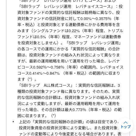
「SBIラップ レバレッジ運用 レバナビコース」および
「SBIラップ レバレッジ運用 レバチョイスコース」：投
資対象ファンドの実質的な信託報酬は銘柄毎に異なり、投
資対象ファンドの信託財産に対して0.00%～0.3575％（年
率・税込）と投資対象とする連動債券にかかる費用等を含
みます（シングルファンドは0.22%（年率）程度、トリプル
ファンドは0.5%（年率）程度、マネーファンドは連動債券
を投資対象としません）。「SBIラップ レバレッジ運用」
の各コースでの運用にかかる「実質的な信託報酬」の合計
額は、投資対象ファンドの組み入れ状況によって異なりま
すが、最新の運用戦略を用いて運用を行った場合、レバナ
ビコース0.592％～0.758％（年率）の範囲内、レバチョイス
コース0.414%～0.847% （年率・税込）の範囲内に収まり
ます（*）。
「SBIラップ ALL株式コース」：実質的な信託報酬は、3
種類の投資対象ファンド毎に異なります。そのため、実質
的な信託報酬の合計額は、投資対象ファンドの組み入れ状
況によって変動しますが、最新の運用戦略を用いて運用を
行った場合、その合計額は最大0.773％（年率・税込）の範
囲に収まります。（*）
上記の「実質的な信託報酬の合計額」の値は目安であり、
トップ
投資対象資産の投資状況等により変動し、また投資対象フ
ァンドの変動等により今後変更となる場合があります。表