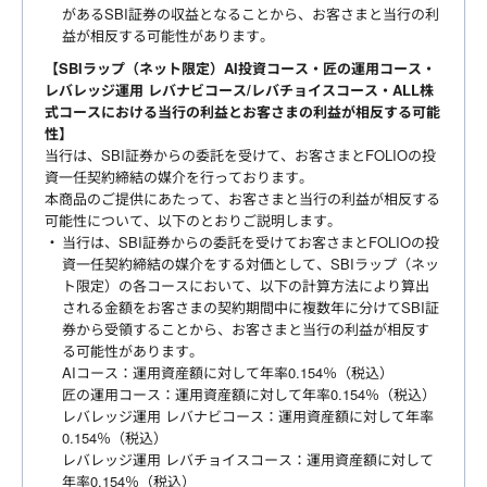
があるSBI証券の収益となることから、お客さまと当行の利
益が相反する可能性があります。
【SBIラップ（ネット限定）AI投資コース・匠の運用コース・
レバレッジ運用 レバナビコース/レバチョイスコース・ALL株
式コースにおける当行の利益とお客さまの利益が相反する可能
性】
当行は、SBI証券からの委託を受けて、お客さまとFOLIOの投
資一任契約締結の媒介を行っております。
本商品のご提供にあたって、お客さまと当行の利益が相反する
可能性について、以下のとおりご説明します。
当行は、SBI証券からの委託を受けてお客さまとFOLIOの投
資一任契約締結の媒介をする対価として、SBIラップ（ネッ
ト限定）の各コースにおいて、以下の計算方法により算出
される金額をお客さまの契約期間中に複数年に分けてSBI証
券から受領することから、お客さまと当行の利益が相反す
る可能性があります。
AIコース：運用資産額に対して年率0.154％（税込）
匠の運用コース：運用資産額に対して年率0.154％（税込）
レバレッジ運用 レバナビコース：運用資産額に対して年率
0.154％（税込）
レバレッジ運用 レバチョイスコース：運用資産額に対して
年率0.154％（税込）