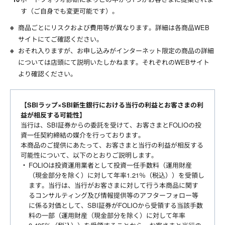
す（ご自身でも変更可能です）。
商品ごとにリスクおよび費用等が異なります。詳細は各商品WEB
サイトにてご確認ください。
おそれ入りますが、お申し込みがインターネット限定の商品の詳細
については店頭にて説明いたしかねます。それぞれのWEBサイト
より確認ください。
【SBIラップ×SBI新生銀行における当行の利益とお客さまの利
益が相反する可能性】
当行は、SBI証券からの委託を受けて、お客さまとFOLIOの投
資一任契約締結の媒介を行っております。
本商品のご提供にあたって、お客さまと当行の利益が相反する
可能性について、以下のとおりご説明します。
FOLIOは投資運用業者として投資一任手数料（運用財産
（現金部分を除く）に対して年率1.21％（税込））を受領し
ます。当行は、当行がお客さまに対して行う本商品に関す
るコンサルティング及び情報提供等のアフターフォロー等
に係る対価として、SBI証券がFOLIOから受領する当該手数
料の一部（運用財産（現金部分を除く）に対して年率