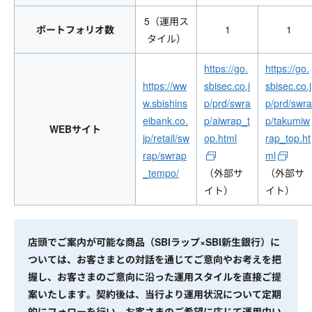
5（運用ス
ポートフォリオ数
1
1
タイル）
https://go.
https://go.
https://ww
sbisec.co.j
sbisec.co.j
w.sbishins
p/prd/swra
p/prd/swra
eibank.co.
p/aiwrap_t
p/takumiw
WEBサイト
jp/retail/sw
op.html
rap_top.ht
rap/swrap
ml
_tempo/
（外部サ
（外部サ
イト）
イト）
店頭でご案内が可能な商品（SBIラップ×SBI新生銀行）に
ついては、お客さまとの対話を通じてご意向やお考えを把
握し、お客さまのご意向に沿った運用スタイルを直接ご提
案いたします。契約後は、当行より運用状況について定期
的にフォローを行い、お客さまのご希望に応じて運用中い