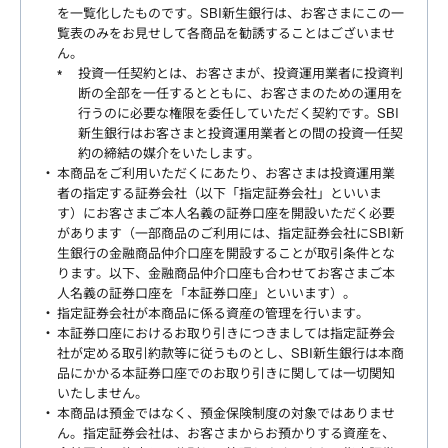
を一覧化したものです。SBI新生銀行は、お客さまにこの一
覧表のみをお見せして各商品を勧誘することはございませ
ん。
投資一任契約とは、お客さまが、投資運用業者に投資判
断の全部を一任するとともに、お客さまのための運用を
行うのに必要な権限を委任していただく契約です。SBI
新生銀行はお客さまと投資運用業者との間の投資一任契
約の締結の媒介をいたします。
本商品をご利用いただくにあたり、お客さまは投資運用業
者の指定する証券会社（以下「指定証券会社」といいま
す）にお客さまご本人名義の証券口座を開設いただく必要
があります（一部商品のご利用には、指定証券会社にSBI新
生銀行の金融商品仲介口座を開設することが取引条件とな
ります。以下、金融商品仲介口座も合わせてお客さまご本
人名義の証券口座を「本証券口座」といいます）。
指定証券会社が本商品に係る資産の管理を行います。
本証券口座におけるお取り引きにつきましては指定証券会
社が定める取引約款等に従うものとし、SBI新生銀行は本商
品にかかる本証券口座でのお取り引きに関しては一切関知
いたしません。
本商品は預金ではなく、預金保険制度の対象ではありませ
ん。指定証券会社は、お客さまからお預かりする資産を、