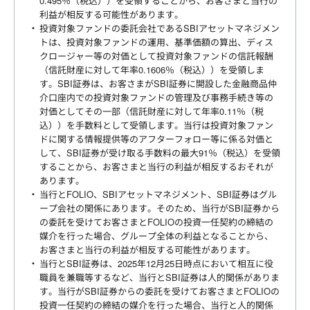
0.495％（税込））を受領することから、お客さまと当行の
利益が相反する可能性があります。
投資対象ファンドの委託会社であるSBIアセットマネジメン
トは、投資対象ファンドの運用、基準価額の算出、ディス
クロージャー等の対価として投資対象ファンドの信託報酬
（信託財産に対して年率0.1606％（税込））を受領しま
す。SBI証券は、お客さまがSBI証券に開設した金融商品仲
介口座内での投資対象ファンドの管理及び事務手続き等の
対価としてその一部（信託財産に対して年率0.11％（税
込））を手数料として受領します。当行は投資対象ファン
ドに関する情報提供等のアフターフォロー等に係る対価と
して、SBI証券が受け取る手数料の最大91％（税込）を受領
することから、お客さまと当行の利益が相反するおそれが
あります。
当行とFOLIO、SBIアセットマネジメント、SBI証券はグル
ープ会社の関係にあります。そのため、当行がSBI証券から
の委託を受けてお客さまとFOLIOの投資一任契約の締結の
媒介を行った場合、グループ全体の利益となることから、
お客さまと当行の利益が相反する可能性があります。
当行とSBI証券は、2025年12月25日時点において相互に役
職員を兼職等するなど、当行とSBI証券は人的関係がありま
す。当行がSBI証券からの委託を受けてお客さまとFOLIOの
投資一任契約の締結の媒介を行った場合、当行と人的関係