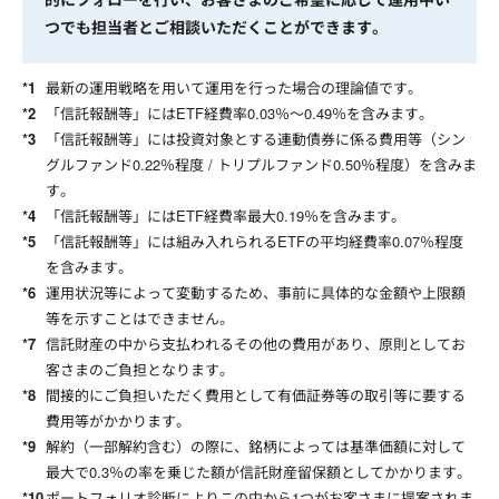
つでも担当者とご相談いただくことができます。
最新の運用戦略を用いて運用を行った場合の理論値です。
「信託報酬等」にはETF経費率0.03％～0.49％を含みます。
「信託報酬等」には投資対象とする連動債券に係る費用等（シン
グルファンド0.22％程度 / トリプルファンド0.50％程度）を含みま
す。
「信託報酬等」にはETF経費率最大0.19％を含みます。
「信託報酬等」には組み入れられるETFの平均経費率0.07％程度
を含みます。
運用状況等によって変動するため、事前に具体的な金額や上限額
等を示すことはできません。
信託財産の中から支払われるその他の費用があり、原則としてお
客さまのご負担となります。
間接的にご負担いただく費用として有価証券等の取引等に要する
費用等がかかります。
解約（一部解約含む）の際に、銘柄によっては基準価額に対して
最大で0.3％の率を乗じた額が信託財産留保額としてかかります。
ポートフォリオ診断によりこの中から1つがお客さまに提案されま