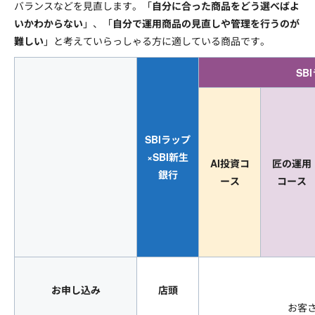
バランスなどを見直します。「
自分に合った商品をどう選べばよ
いかわからない
」、「
自分で運用商品の見直しや管理を行うのが
難しい
」と考えていらっしゃる方に適している商品です。
SB
SBIラップ
×SBI新生
AI投資コ
匠の運用
銀行
ース
コース
お申し込み
店頭
お客