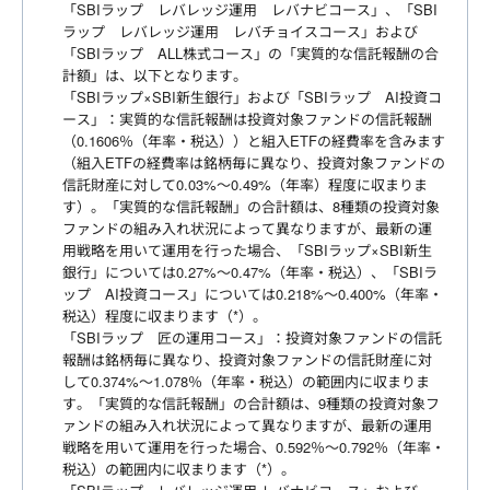
「SBIラップ レバレッジ運用 レバナビコース」、「SBI
ラップ レバレッジ運用 レバチョイスコース」および
「SBIラップ ALL株式コース」の「実質的な信託報酬の合
計額」は、以下となります。
「SBIラップ×SBI新生銀行」および「SBIラップ AI投資コ
ース」：実質的な信託報酬は投資対象ファンドの信託報酬
（0.1606％（年率・税込））と組入ETFの経費率を含みます
（組入ETFの経費率は銘柄毎に異なり、投資対象ファンドの
信託財産に対して0.03%～0.49%（年率）程度に収まりま
す）。「実質的な信託報酬」の合計額は、8種類の投資対象
ファンドの組み入れ状況によって異なりますが、最新の運
用戦略を用いて運用を行った場合、「SBIラップ×SBI新生
銀行」については0.27%～0.47%（年率・税込）、「SBIラ
ップ AI投資コース」については0.218%～0.400%（年率・
税込）程度に収まります（*）。
「SBIラップ 匠の運用コース」：投資対象ファンドの信託
報酬は銘柄毎に異なり、投資対象ファンドの信託財産に対
して0.374%～1.078％（年率・税込）の範囲内に収まりま
す。「実質的な信託報酬」の合計額は、9種類の投資対象フ
ァンドの組み入れ状況によって異なりますが、最新の運用
戦略を用いて運用を行った場合、0.592％～0.792％（年率・
税込）の範囲内に収まります（*）。