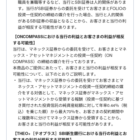
職員を兼職等するなど、当行とSBI証券は人的関係がありま
す。当行がSBI証券からの委託を受けてお客さまとFOLIOの
投資一任契約の締結の媒介を行った場合、当行と人的関係
があるSBI証券の収益となることから、お客さまと当行の利
益が相反する可能性があります。
【ONCOMPASSにおける当行の利益とお客さまの利益が相反
する可能性】
当行は、マネックス証券からの委託を受けて、お客さまとマネ
ックス・アセットマネジメントとの投資一任契約（ON
COMPASS）の締結の媒介を行っております。
本商品のご提供にあたって、お客さまと当行の利益が相反する
可能性について、以下のとおりご説明します。
当行は、マネックス証券からの委託を受けてお客さまとマ
ネックス・アセットマネジメントの投資一任契約締結の媒
介をする対価として、マネックス証券がマネックス・アセ
ットマネジメントから受領する報酬（投資一任契約に基づ
き買付された投資信託の純資産総額に対して年率0.44％（税
込）を乗じた額）から最大70％を、お客さまの契約期間中
に複数年に分けてマネックス証券から受領することから、
お客さまと当行の利益が相反する可能性があります。
【THEO+［テオプラス］SBI新生銀行における当行の利益とお
客さまの利益が相反する可能性】