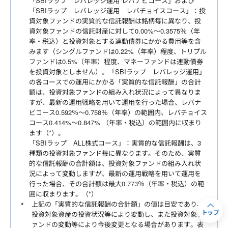
「SBIラップ レバレッジ運用 レバナビコース」および
「SBIラップ レバレッジ運用 レバチョイスコース」：投
資対象ファンドの実質的な信託報酬は銘柄毎に異なり、投
資対象ファンドの信託財産に対して0.00%～0.3575％（年
率・税込）と投資対象とする連動債券にかかる費用等を含
みます（シングルファンドは0.22%（年率）程度、トリプル
ファンドは0.5%（年率）程度、マネーファンドは連動債券
を投資対象としません）。「SBIラップ レバレッジ運用」
の各コースでの運用にかかる「実質的な信託報酬」の合計
額は、投資対象ファンドの組み入れ状況によって異なりま
すが、最新の運用戦略を用いて運用を行った場合、レバナ
ビコース0.592％～0.758％（年率）の範囲内、レバチョイス
コース0.414%～0.847% （年率・税込）の範囲内に収まり
ます（*）。
「SBIラップ ALL株式コース」：実質的な信託報酬は、3
種類の投資対象ファンド毎に異なります。そのため、実質
的な信託報酬の合計額は、投資対象ファンドの組み入れ状
況によって変動しますが、最新の運用戦略を用いて運用を
行った場合、その合計額は最大0.773％（年率・税込）の範
囲に収まります。（*）
上記の「実質的な信託報酬の合計額」の値は目安であり、
トップ
投資対象資産の投資状況等により変動し、また投資対象フ
ァンドの変動等により今後変更となる場合があります。表