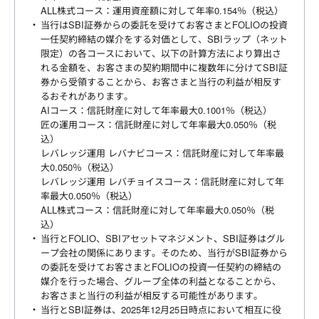
ALL株式コース：運用資産額に対して年率0.154％（税込）
当行はSBI証券からの委託を受けてお客さまとFOLIOの投資
一任契約締結の媒介をする対価として、SBIラップ（ネット
限定）の各コースにおいて、以下の計算方法により算出さ
れる金額を、お客さまの契約期間中に複数年に分けてSBI証
券から受領することから、お客さまと当行の利益が相反す
るおそれがあります。
AIコース：信託財産に対して年率最大0.1001％（税込）
匠の運用コース：信託財産に対して年率最大0.050％（税
込）
レバレッジ運用 レバナビコース：信託財産に対して年率最
大0.050％（税込）
レバレッジ運用 レバチョイスコース：信託財産に対して年
率最大0.050％（税込）
ALL株式コース：信託財産に対して年率最大0.050％（税
込）
当行とFOLIO、SBIアセットマネジメント、SBI証券はグル
ープ会社の関係にあります。そのため、当行がSBI証券から
の委託を受けてお客さまとFOLIOの投資一任契約の締結の
媒介を行った場合、グループ全体の利益となることから、
お客さまと当行の利益が相反する可能性があります。
当行とSBI証券は、2025年12月25日時点において相互に役