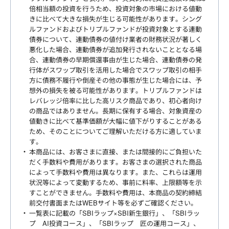
倍相当額の投資を行うため、投資対象の市場における値動
きに比べて大きな損失が生じる可能性があります。シング
ルファンドおよびトリプルファンドが投資対象とする連動
債券について、連動債券の値付け業者の財務状況が著しく
悪化した場合、連動債券が追加発行されないこととなる場
合、連動債券の早期償還事由が生じた場合、連動債券の発
行体がスワップ取引を活用した場合でスワップ取引の相手
方に債務不履行や倒産その他の事態が生じた場合には、予
想外の損失を被る可能性があります。トリプルファンドは
レバレッジ倍率に比した高リスク商品であり、初心者向け
の商品ではありません。長期に保有する場合、対象資産の
値動きに比べて基準価額が大幅に値下がりすることがある
ため、そのことについてご理解いただける方に適していま
す。
本商品には、お客さまに直接、または間接的にご負担いた
だく手数料や費用があります。お客さまの選択された商品
によって手数料や費用は異なります。また、これらは運用
状況等によって変動するため、事前に料率、上限額等を示
すことができません。手数料や費用は、本商品の契約締結
前交付書面またはWEBサイト等を必ずご確認ください。
一覧表に記載の「SBIラップ×SBI新生銀行」、「SBIラッ
プ AI投資コース」、「SBIラップ 匠の運用コース」、