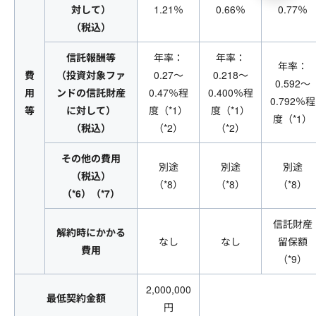
対して）
1.21％
0.66％
0.77％
（税込）
信託報酬等
年率：
年率：
年率：
費
（投資対象ファ
0.27～
0.218～
0.592～
用
ンドの信託財産
0.47％程
0.400％程
0.792％程
等
に対して）
度（*1）
度（*1）
度（*1）
（税込）
（*2）
（*2）
その他の費用
別途
別途
別途
（税込）
（*8）
（*8）
（*8）
（*6）（*7）
信託財産
解約時にかかる
なし
なし
留保額
費用
（*9）
2,000,000
最低契約金額
円