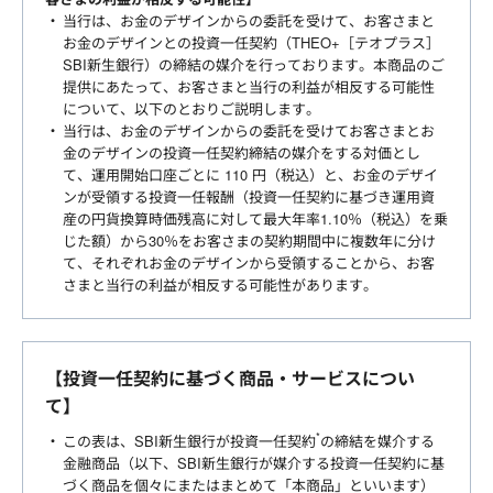
当行は、お金のデザインからの委託を受けて、お客さまと
お金のデザインとの投資一任契約（THEO+［テオプラス］
SBI新生銀行）の締結の媒介を行っております。本商品のご
提供にあたって、お客さまと当行の利益が相反する可能性
について、以下のとおりご説明します。
当行は、お金のデザインからの委託を受けてお客さまとお
金のデザインの投資一任契約締結の媒介をする対価とし
て、運用開始口座ごとに 110 円（税込）と、お金のデザイ
ンが受領する投資一任報酬（投資一任契約に基づき運用資
産の円貨換算時価残高に対して最大年率1.10％（税込）を乗
じた額）から30％をお客さまの契約期間中に複数年に分け
て、それぞれお金のデザインから受領することから、お客
さまと当行の利益が相反する可能性があります。
【投資一任契約に基づく商品・サービスについ
て】
*
この表は、SBI新生銀行が投資一任契約
の締結を媒介する
金融商品（以下、SBI新生銀行が媒介する投資一任契約に基
づく商品を個々にまたはまとめて「本商品」といいます）