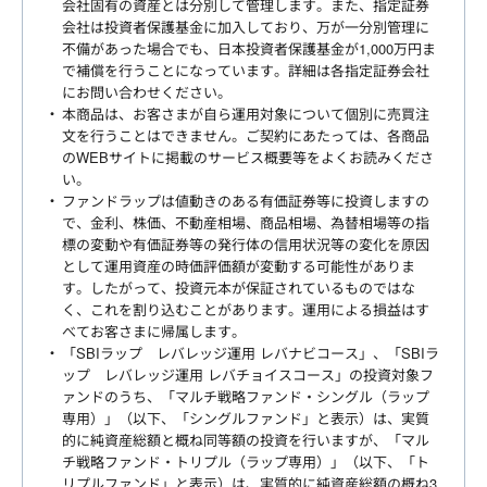
会社固有の資産とは分別して管理します。また、指定証券
会社は投資者保護基金に加入しており、万が一分別管理に
不備があった場合でも、日本投資者保護基金が1,000万円ま
で補償を行うことになっています。詳細は各指定証券会社
にお問い合わせください。
本商品は、お客さまが自ら運用対象について個別に売買注
文を行うことはできません。ご契約にあたっては、各商品
のWEBサイトに掲載のサービス概要等をよくお読みくださ
い。
ファンドラップは値動きのある有価証券等に投資しますの
で、金利、株価、不動産相場、商品相場、為替相場等の指
標の変動や有価証券等の発行体の信用状況等の変化を原因
として運用資産の時価評価額が変動する可能性がありま
す。したがって、投資元本が保証されているものではな
く、これを割り込むことがあります。運用による損益はす
べてお客さまに帰属します。
「SBIラップ レバレッジ運用 レバナビコース」、「SBIラ
ップ レバレッジ運用 レバチョイスコース」の投資対象フ
ァンドのうち、「マルチ戦略ファンド・シングル（ラップ
専用）」（以下、「シングルファンド」と表示）は、実質
的に純資産総額と概ね同等額の投資を行いますが、「マル
チ戦略ファンド・トリプル（ラップ専用）」（以下、「ト
リプルファンド」と表示）は、実質的に純資産総額の概ね3