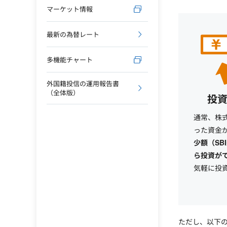
マーケット情報
最新の為替レート
多機能チャート
外国籍投信の運用報告書
（全体版）
投
通常、株
った資金
少額（SB
ら投資が
気軽に投
ただし、以下