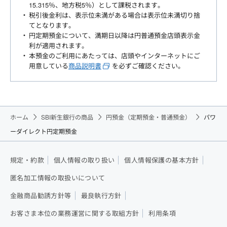
15.315％、地方税5％）として課税されます。
税引後金利は、表示位未満がある場合は表示位未満切り捨
てとなります。
円定期預金について、満期日以降は円普通預金店頭表示金
利が適用されます。
本預金のご利用にあたっては、店頭やインターネットにご
用意している
商品説明書
を必ずご確認ください。
ホーム
SBI新生銀行の商品
円預金（定期預金・普通預金）
パワ
ーダイレクト円定期預金
規定・約款
個人情報の取り扱い
個人情報保護の基本方針
匿名加工情報の取扱いについて
金融商品勧誘方針等
最良執行方針
お客さま本位の業務運営に関する取組方針
利用条項