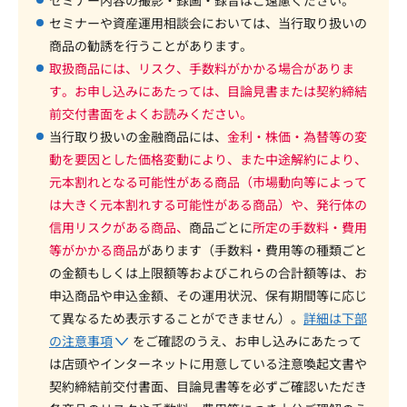
セミナーや資産運用相談会においては、当行取り扱いの
商品の勧誘を行うことがあります。
取扱商品には、リスク、手数料がかかる場合がありま
す。お申し込みにあたっては、目論見書または契約締結
前交付書面をよくお読みください。
当行取り扱いの金融商品には、
金利・株価・為替等の変
動を要因とした価格変動により、また中途解約により、
元本割れとなる可能性がある商品（市場動向等によって
は大きく元本割れする可能性がある商品）や、発行体の
信用リスクがある商品、
商品ごとに
所定の手数料・費用
等がかかる商品
があります（手数料・費用等の種類ごと
の金額もしくは上限額等およびこれらの合計額等は、お
申込商品や申込金額、その運用状況、保有期間等に応じ
て異なるため表示することができません）。
詳細は下部
の注意事項
をご確認のうえ、お申し込みにあたって
は店頭やインターネットに用意している注意喚起文書や
契約締結前交付書面、目論見書等を必ずご確認いただき