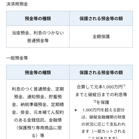
決済用預金
預金等の種類
保護される預金等の額
当座預金、利息のつかない
全額保護
普通預金等
一般預金等
預金等の種類
保護される預金等の額
*1
合算して元本1,000万円
利息のつく普通預金、定期
までと破綻日までの利息等
預金、通知預金、貯蓄預
*2
を保護
金、納税準備預金、定期積
1,000万円を超える部分
金、掛金、元本補てん契約
は、破綻金融機関の財産
のある金銭信託、金融債
の状況に応じて支払われ
（保護預り専用商品に限
ます（一部カットされる
る）等
ことがあります）