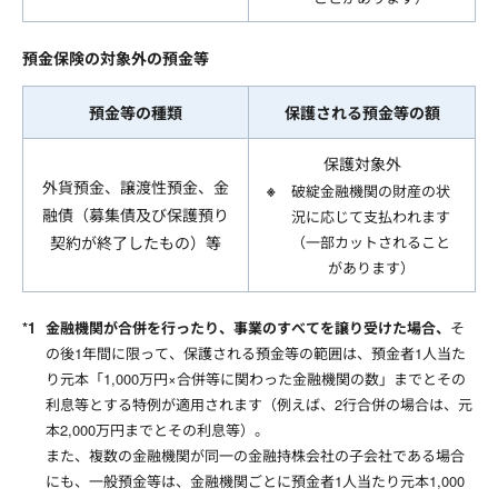
預金保険の対象外の預金等
預金等の種類
保護される預金等の額
保護対象外
外貨預金、譲渡性預金、金
破綻金融機関の財産の状
融債（募集債及び保護預り
況に応じて支払われます
契約が終了したもの）等
（一部カットされること
があります）
金融機関が合併を行ったり、事業のすべてを譲り受けた場合、
そ
の後1年間に限って、保護される預金等の範囲は、預金者1人当た
り元本「1,000万円×合併等に関わった金融機関の数」までとその
利息等とする特例が適用されます（例えば、2行合併の場合は、元
本2,000万円までとその利息等）。
また、複数の金融機関が同一の金融持株会社の子会社である場合
にも、一般預金等は、金融機関ごとに預金者1人当たり元本1,000