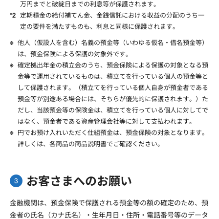
万円までと破綻日までの利息等が保護されます。
定期積金の給付補てん金、金銭信託における収益の分配のうち一
定の要件を満たすものも、利息と同様に保護されます。
他人（仮設人を含む）名義の預金等（いわゆる仮名・借名預金等）
は、預金保険による保護の対象外です。
確定拠出年金の積立金のうち、預金保険による保護の対象となる預
金等で運用されているものは、積立てを行っている個人の預金等と
して保護されます。（積立てを行っている個人自身が預金者である
預金等が別途ある場合には、そちらが優先的に保護されます。）た
だし、当該預金等の保険金は、積立てを行っている個人に対してで
はなく、預金者である資産管理会社等に対して支払われます。
円でお預け入れいただく仕組預金は、預金保険の対象となります。
詳しくは、各商品の商品説明書でご確認ください。
お客さまへのお願い
金融機関は、預金保険で保護される預金等の額の確定のため、預
金者の氏名（カナ氏名）・生年月日・住所・電話番号等のデータ