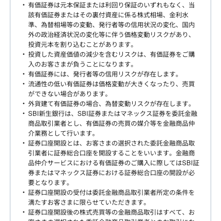
有価証券は元本保証または利回り保証のいずれもなく、当
該有価証券またはその裏付資産に係る株式相場、金利水
準、為替相場等の変動、発行者等の信用状況の変化、国内
外の政治経済状況の変化等に伴う価格変動リスクがあり、
投資元本を割り込むことがあります。
投資した資産価値の減少を含むリスクは、有価証券をご購
入のお客さまが負うことになります。
有価証券には、発行者等の信用リスクが存在します。
流通性の低い有価証券は価格変動が大きくなったり、売買
ができない場合があります。
外貨建て有価証券の場合、為替変動リスクが存在します。
SBI新生銀行は、SBI証券またはマネックス証券を委託金融
商品取引業者とし、有価証券の売買の媒介等を金融商品仲
介業務として行います。
証券口座開設とは、お客さまの選択された委託金融商品取
引業者に証券総合口座を開設することをいいます。金融商
品仲介サービスにおける有価証券のご購入に際してはSBI証
券またはマネックス証券における証券総合口座の開設が必
要となります。
証券口座開設の受付は委託金融商品取引業者所定の条件を
満たすお客さまに限らせていただきます。
証券口座開設後の株式売買等の金融商品取引はすべて、お