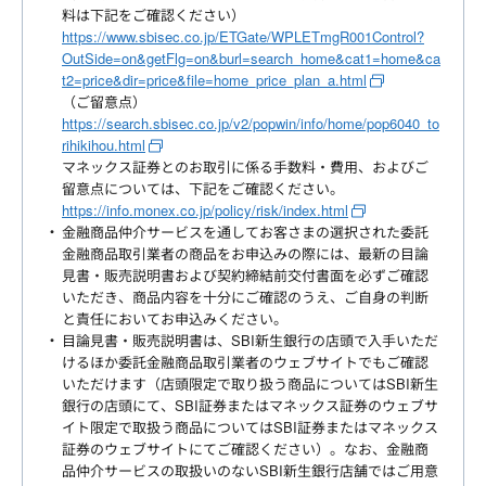
料は下記をご確認ください）
https://www.sbisec.co.jp/ETGate/WPLETmgR001Control?
OutSide=on&getFlg=on&burl=search_home&cat1=home&ca
t2=price&dir=price&file=home_price_plan_a.html
（ご留意点）
https://search.sbisec.co.jp/v2/popwin/info/home/pop6040_to
rihikihou.html
マネックス証券とのお取引に係る手数料・費用、およびご
留意点については、下記をご確認ください。
https://info.monex.co.jp/policy/risk/index.html
金融商品仲介サービスを通してお客さまの選択された委託
金融商品取引業者の商品をお申込みの際には、最新の目論
見書・販売説明書および契約締結前交付書面を必ずご確認
いただき、商品内容を十分にご確認のうえ、ご自身の判断
と責任においてお申込みください。
目論見書・販売説明書は、SBI新生銀行の店頭で入手いただ
けるほか委託金融商品取引業者のウェブサイトでもご確認
いただけます（店頭限定で取り扱う商品についてはSBI新生
銀行の店頭にて、SBI証券またはマネックス証券のウェブサ
イト限定で取扱う商品についてはSBI証券またはマネックス
証券のウェブサイトにてご確認ください）。なお、金融商
品仲介サービスの取扱いのないSBI新生銀行店舗ではご用意