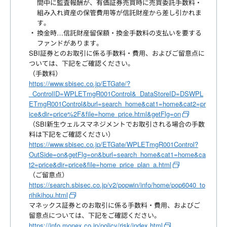
間中に監査報酬が、有価証券売買時に売買委託手数料・
組み入れ資産の保管費用等が信託財産から差し引かれま
す。
換金時…信託財産留保額・換金手数料の支払いを要する
ファンドがあります。
SBI証券とのお取引に係る手数料・費用、およびご留意点に
ついては、下記をご確認ください。
（手数料）
https://www.sbisec.co.jp/ETGate/?
_ControlID=WPLETmgR001Control&_DataStoreID=DSWPL
ETmgR001Control&burl=search_home&cat1=home&cat2=pr
ice&dir=price%2F&file=home_price.html&getFlg=on
（SBI新生ウェルスマネジメントでお取引される場合の手数
料は下記をご確認ください）
https://www.sbisec.co.jp/ETGate/WPLETmgR001Control?
OutSide=on&getFlg=on&burl=search_home&cat1=home&ca
t2=price&dir=price&file=home_price_plan_a.html
（ご留意点）
https://search.sbisec.co.jp/v2/popwin/info/home/pop6040_to
rihikihou.html
マネックス証券とのお取引に係る手数料・費用、およびご
留意点については、下記をご確認ください。
https://info.monex.co.jp/policy/risk/index.html