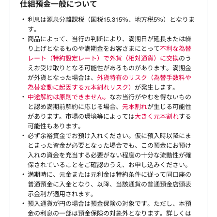
仕組預金一般について
利息は源泉分離課税（国税15.315％、地方税5％）となりま
す。
商品によって、当行の判断により、満期日が延長または繰
り上げとなるものや満期金をお客さまにとって
不利な為替
レート（特約設定レート）で外貨（相対通貨）に交換
のう
えお受け取りとなる可能性があるものがあります。満期金
が外貨となった場合は、
外貨特有のリスク（為替手数料や
為替変動に起因する元本割れリスク）
が発生します。
中途解約は原則できません。
なお当行がやむを得ないもの
と認め満期前解約に応じる場合、
元本割れ
が生じる可能性
があります。市場の環境等によっては
大きく元本割れ
する
可能性もあります。
必ず余裕資金でお預け入れください。仮に預入時以降にま
とまった資金が必要となった場合でも、この預金にお預け
入れの資金を充当する必要がない程度の十分な流動性が確
保されていることをご確認のうえ、お申し込みください。
満期時に、元金または元利金は特約条件に従って同口座の
普通預金に入金となり、以降、当該通貨の普通預金店頭表
示金利が適用されます。
預入通貨が円の場合は預金保険の対象です。ただし、本預
金の利息の一部は預金保険の対象外となります。詳しくは