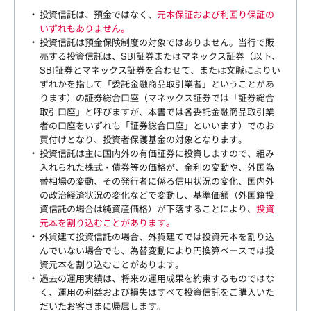
投資信託は、預金ではなく、
元本保証および利回り保証の
いずれもありません。
投資信託は預金保険制度の対象ではありません。当行で販
売する投資信託は、SBI証券またはマネックス証券（以下、
SBI証券とマネックス証券を合わせて、または文脈によりい
ずれかを指して「委託金融商品取引業者」ということがあ
ります）の証券総合口座（マネックス証券では「証券総合
取引口座」と呼びますが、本書では各委託金融商品取引業
者の口座をいずれも「証券総合口座」といいます）でのお
買付けとなり、投資者保護基金の対象となります。
投資信託は主に国内外の有価証券に投資しますので、組み
入れられた株式・債券等の価格が、金利の変動や、外国為
替相場の変動、その発行者に係る信用状況の変化、国内外
の政治経済状況の変化などで変動し、基準価額（外国籍投
資信託の場合は純資産価格）が下落することにより、
投資
元本を割り込むことがあります。
外貨建て投資信託の場合、外貨建てでは投資元本を割り込
んでいない場合でも、為替変動により円換算ベースでは投
資元本を割り込むことがあります。
過去の運用実績は、将来の運用成果を約束するものではな
く、運用の利益および損失はすべて投資信託をご購入いた
だいたお客さまに帰属します。