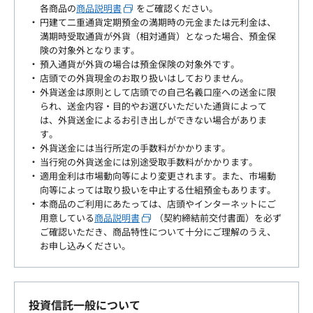
各商品の
商品説明書
をご確認ください。
円建て二重通貨定期預金の満期時の元金または元利金は、
満期時受取通貨が外貨（相対通貨）となった場合、預金保
険の対象外となります。
預入通貨が外貨の場合は預金保険の対象外です。
店頭での外貨現金のお取り扱いはしておりません。
外貨送金は原則として店頭での自己名義口座への送金に限
られ、送金内容・目的やお選びいただいた通貨によって
は、外貨送金によるお引き出しができない場合がありま
す。
外貨送金には当行所定の手数料がかかります。
当行宛の外貨送金には別途受取手数料がかかります。
適用金利は市場動向等により変更されます。また、市場動
向等によっては取り扱いを中止する仕組預金もあります。
本商品のご利用にあたっては、店頭やインターネットにご
用意している
商品説明書
（契約締結前交付書面）を必ず
ご確認いただき、商品特性について十分にご理解のうえ、
お申し込みください。
投資信託一般について