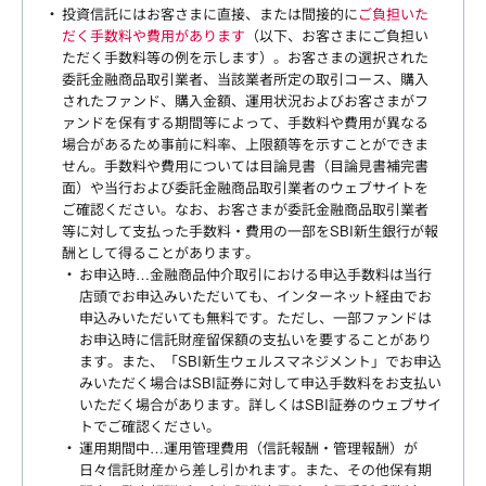
投資信託にはお客さまに直接、または間接的に
ご負担いた
だく手数料や費用があります
（以下、お客さまにご負担い
ただく手数料等の例を示します）。お客さまの選択された
委託金融商品取引業者、当該業者所定の取引コース、購入
されたファンド、購入金額、運用状況およびお客さまがフ
ァンドを保有する期間等によって、手数料や費用が異なる
場合があるため事前に料率、上限額等を示すことができま
せん。手数料や費用については目論見書（目論見書補完書
面）や当行および委託金融商品取引業者のウェブサイトを
ご確認ください。なお、お客さまが委託金融商品取引業者
等に対して支払った手数料・費用の一部をSBI新生銀行が報
酬として得ることがあります。
お申込時…金融商品仲介取引における申込手数料は当行
店頭でお申込みいただいても、インターネット経由でお
申込みいただいても無料です。ただし、一部ファンドは
お申込時に信託財産留保額の支払いを要することがあり
ます。また、「SBI新生ウェルスマネジメント」でお申込
みいただく場合はSBI証券に対して申込手数料をお支払い
いただく場合があります。詳しくはSBI証券のウェブサイ
トでご確認ください。
運用期間中…運用管理費用（信託報酬・管理報酬）が
日々信託財産から差し引かれます。また、その他保有期