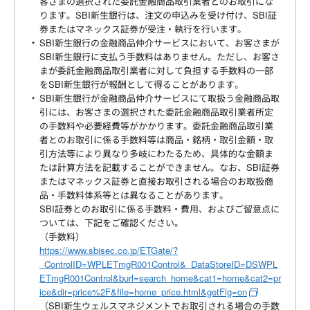
客さまの選択された委託金融商品取引業者とのお取引にな
ります。SBI新生銀行は、注文の申込みを受け付け、SBI証
券またはマネックス証券が受注・執行を行います。
SBI新生銀行の金融商品仲介サービスにおいて、お客さまが
SBI新生銀行に支払う手数料はありません。ただし、お客さ
まが委託金融商品取引業者に対して負担する手数料の一部
をSBI新生銀行が報酬として得ることがあります。
SBI新生銀行が金融商品仲介サービスにて取扱う金融商品取
引には、お客さまの選択された委託金融商品取引業者所定
の手数料や必要経費等がかかります。委託金融商品取引業
者とのお取引に係る手数料等は商品・銘柄・取引金額・取
引方法等により異なり多岐にわたるため、具体的な金額ま
たは計算方法を記載することができません。なお、SBI証券
またはマネックス証券と直接お取引される場合のお取扱商
品・手数料体系等とは異なることがあります。
SBI証券とのお取引に係る手数料・費用、およびご留意点に
ついては、下記をご確認ください。
（手数料）
https://www.sbisec.co.jp/ETGate/?
_ControlID=WPLETmgR001Control&_DataStoreID=DSWPL
ETmgR001Control&burl=search_home&cat1=home&cat2=pr
ice&dir=price%2F&file=home_price.html&getFlg=on
（SBI新生ウェルスマネジメントでお取引される場合の手数