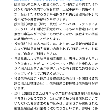
投資信託のご購入・換金にあたって円貨から外貨または外
貨から円貨へ交換する場合には、上記手数料・費用のほ
か、当行またはお客さまが選択された委託金融商品取引業
者の定める為替手数料がかかります。
投資信託の換金（解約・買取）については、ファンドによ
ってクローズド期間が設定されているものや特定日にしか
換金の申込みができないものがあるほか、換金までに相当
の期間がかかることがあります。
投資信託をお申込みの際には、あらかじめ最新の目論見書
および目論見書補完書面の内容を必ずご確認のうえ、お客
さまご自身でご判断ください。
目論見書および目論見書補完書面は、当行の店頭で入手い
ただけます。ただし、インターネット経由でお申込みいた
だく場合はお客さまが選択された委託金融商品取引業者の
ウェブサイトにてご確認ください。
投資信託の設定・運用は投資信託委託会社（外国籍投資信
託の場合は管理会社）、信託財産の管理等は信託銀行が行
います。
当行はSBI証券またはマネックス証券の委託を受け金融商品
仲介を行うものであり、当行が取り扱う投資信託について
いただいたお客さまのお申込みは、お客さまが選択された
委託金融商品取引業者に取り次ぎを行います。お取引にあ