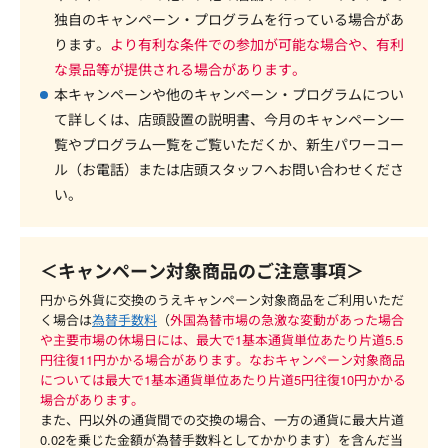
独自のキャンペーン・プログラムを行っている場合があ
ります。
より有利な条件での参加が可能な場合や、有利
な景品等が提供される場合があります。
本キャンペーンや他のキャンペーン・プログラムについ
て詳しくは、店頭設置の説明書、今月のキャンペーン一
覧やプログラム一覧をご覧いただくか、新生パワーコー
ル（お電話）または店頭スタッフへお問い合わせくださ
い。
＜キャンペーン対象商品のご注意事項＞
円から外貨に交換のうえキャンペーン対象商品をご利用いただ
く場合は
為替手数料
（
外国為替市場の急激な変動があった場合
や主要市場の休場日には、最大で1基本通貨単位あたり片道5.5
円往復11円かかる場合があります。なおキャンペーン対象商品
については最大で1基本通貨単位あたり片道5円往復10円かかる
場合があります。
また、円以外の通貨間での交換の場合、一方の通貨に最大片道
0.02を乗じた金額が為替手数料としてかかります）を含んだ当