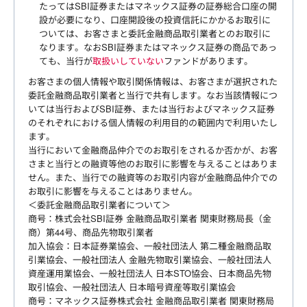
たってはSBI証券またはマネックス証券の証券総合口座の開
設が必要になり、口座開設後の投資信託にかかるお取引に
ついては、お客さまと委託金融商品取引業者とのお取引に
なります。なおSBI証券またはマネックス証券の商品であっ
ても、当行が
取扱いしていない
ファンドがあります。
お客さまの個人情報や取引関係情報は、お客さまが選択された
委託金融商品取引業者と当行で共有します。なお当該情報につ
いては当行およびSBI証券、または当行およびマネックス証券
のそれぞれにおける個人情報の利用目的の範囲内で利用いたし
ます。
当行において金融商品仲介でのお取引をされるか否かが、お客
さまと当行との融資等他のお取引に影響を与えることはありま
せん。また、当行での融資等のお取引内容が金融商品仲介での
お取引に影響を与えることはありません。
＜委託金融商品取引業者について＞
商号：株式会社SBI証券 金融商品取引業者 関東財務局長（金
商）第44号、商品先物取引業者
加入協会：日本証券業協会、一般社団法人 第二種金融商品取
引業協会、一般社団法人 金融先物取引業協会、一般社団法人
資産運用業協会、一般社団法人 日本STO協会、日本商品先物
取引協会、一般社団法人 日本暗号資産等取引業協会
商号：マネックス証券株式会社 金融商品取引業者 関東財務局