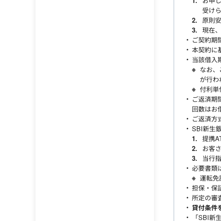
お申し
受け
原則
現在
ご契約期
本契約に
当該借入
なお、
が行わ
付利単
ご返済期
回数はお
ご返済方
SBI新生
提携A
お客
当行
必要書類
運転免
担保・保
所定の審
貸付条件
「SBI新