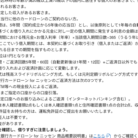
込み時の年齢が満20歳以上満70歳以下の国内に居住する個人のお客さまで
られるお客さま。
安定した収入があるお客さま。
、当行に他のカードローンのご契約のない方。
間は、5年間（契約成立から5年後の応当日）とし、以後原則として1年毎の自
基づくお借り入れにかかる元金に対し一定の借入期間に発生する利息の金額は
期間における残元金×お借入利率（年率）×当該借入期間日数÷365（うるう年は
ここでいう借入期間とは、本契約に基づくお取り引き（借入またはご返済）
れる日までの期間を指すものとします。
位は1円となります。
間・ご返済回数5年間・60回（自動更新後は1年間・12回）※ご返済日以外
借り入れおよび返済計画に応じて変動します。
式は残高スライドリボルビング方式、もしくは元利定額リボルビング方式です
銀行カードローン for ニッセンのご返済方法は次の3つです。
TM等への現金投入によるご返済。
さまご指定の口座からの口座引落。
指定口座へのお振り込みによるご返済（インターネットバンキング含む）。
は本人確認書類2点もしくは本人確認書類1点と住所確認書類1点の合計2点、
許証をお持ちの方は、運転免許証のご提出をお願いいたします。
証人は不要です。
査があります。
を確認し、借りすぎに注意しましょう。
生銀行カードローン for ニッセン 商品概要説明書」は
こちら
からご確認く