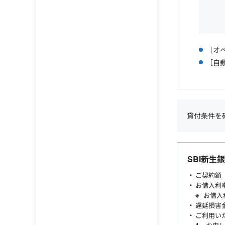
［オペ
［自動
貸付条件を
SBI新生
ご契約額
お借入利率
お借入
遅延損害金
ご利用い