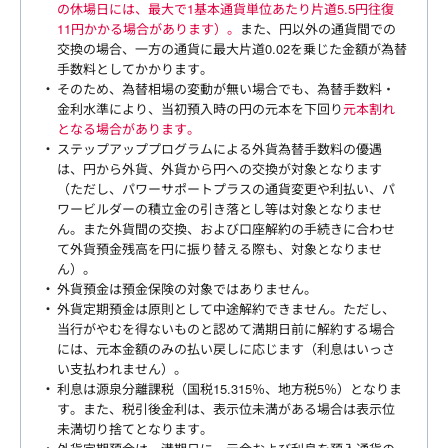
の休場日には、最大で1基本通貨単位あたり片道5.5円往復
11円かかる場合があります）。
また、円以外の通貨間での
交換の場合、一方の通貨に最大片道0.02を乗じた金額が為替
手数料としてかかります。
そのため、為替相場の変動が無い場合でも、為替手数料・
金利水準により、当初預入時の円の元本を下回り
元本割れ
となる場合があります。
ステップアッププログラムによる外貨為替手数料の優遇
は、円から外貨、外貨から円への交換が対象となります
（ただし、パワーサポートプラスの通貨変更や利払い、パ
ワービルダーの積立金の引き落とし等は対象となりませ
ん。また外貨間の交換、および口座解約の手続きに合わせ
て外貨預金残高を円に振り替える際も、対象となりませ
ん）。
外貨預金は預金保険の対象ではありません。
外貨定期預金は原則として中途解約できません。ただし、
当行がやむを得ないものと認めて満期日前に解約する場合
には、元本金額のみの払い戻しに応じます（利息はいっさ
い支払われません）。
利息は源泉分離課税（国税15.315％、地方税5％）となりま
す。また、税引後金利は、表示位未満がある場合は表示位
未満切り捨てとなります。