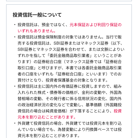
投資信託一般について
投資信託は、預金ではなく、
元本保証および利回り保証の
いずれもありません。
投資信託は預金保険制度の対象ではありません。当行で販
売する投資信託は、SBI証券またはマネックス証券（以下、
SBI証券とマネックス証券を合わせて、または文脈によりい
ずれかを指して「委託金融商品取引業者」ということがあ
ります）の証券総合口座（マネックス証券では「証券総合
取引口座」と呼びますが、本書では各委託金融商品取引業
者の口座をいずれも「証券総合口座」といいます）でのお
買付けとなり、投資者保護基金の対象となります。
投資信託は主に国内外の有価証券に投資しますので、組み
入れられた株式・債券等の価格が、金利の変動や、外国為
替相場の変動、その発行者に係る信用状況の変化、国内外
の政治経済状況の変化などで変動し、基準価額（外国籍投
資信託の場合は純資産価格）が下落することにより、
投資
元本を割り込むことがあります。
外貨建て投資信託の場合、外貨建てでは投資元本を割り込
んでいない場合でも、為替変動により円換算ベースでは投
資元本を割り込むことがあります。