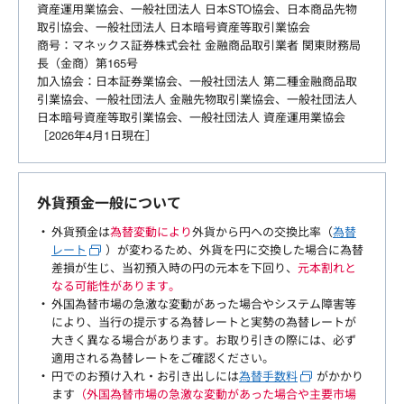
資産運用業協会、一般社団法人 日本STO協会、日本商品先物
取引協会、一般社団法人 日本暗号資産等取引業協会
商号：マネックス証券株式会社 金融商品取引業者 関東財務局
長（金商）第165号
加入協会：日本証券業協会、一般社団法人 第二種金融商品取
引業協会、一般社団法人 金融先物取引業協会、一般社団法人
日本暗号資産等取引業協会、一般社団法人 資産運用業協会
［2026年4月1日現在］
外貨預金一般について
外貨預金は
為替変動により
外貨から円への交換比率（
為替
レート
）が変わるため、外貨を円に交換した場合に為替
差損が生じ、当初預入時の円の元本を下回り、
元本割れと
なる可能性があります。
外国為替市場の急激な変動があった場合やシステム障害等
により、当行の提示する為替レートと実勢の為替レートが
大きく異なる場合があります。お取り引きの際には、必ず
適用される為替レートをご確認ください。
円でのお預け入れ・お引き出しには
為替手数料
がかかり
ます
（外国為替市場の急激な変動があった場合や主要市場