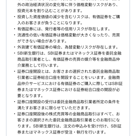
外の政治経済状況の変化等に伴う価格変動リスクがあり、
投資元本を割り込むことがあります。
投資した資産価値の減少を含むリスクは、有価証券をご購
入のお客さまが負うことになります。
有価証券には、発行者等の信用リスクが存在します。
流通性の低い有価証券は価格変動が大きくなったり、売買
ができない場合があります。
外貨建て有価証券の場合、為替変動リスクが存在します。
SBI新生銀行は、SBI証券またはマネックス証券を委託金融
商品取引業者とし、有価証券の売買の媒介等を金融商品仲
介業務として行います。
証券口座開設とは、お客さまの選択された委託金融商品取
引業者に証券総合口座を開設することをいいます。金融商
品仲介サービスにおける有価証券のご購入に際してはSBI証
券またはマネックス証券における証券総合口座の開設が必
要となります。
証券口座開設の受付は委託金融商品取引業者所定の条件を
満たすお客さまに限らせていただきます。
証券口座開設後の株式売買等の金融商品取引はすべて、お
客さまの選択された委託金融商品取引業者とのお取引にな
ります。SBI新生銀行は、注文の申込みを受け付け、SBI証
券またはマネックス証券が受注・執行を行います。