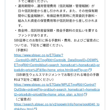
トでご確認ください。
運用期間中…運用管理費用（信託報酬・管理報酬）が
日々信託財産から差し引かれます。また、その他保有期
間中に監査報酬が、有価証券売買時に売買委託手数料・
組み入れ資産の保管費用等が信託財産から差し引かれま
す。
換金時…信託財産留保額・換金手数料の支払いを要する
ファンドがあります。
SBI証券とのお取引に係る手数料・費用、およびご留意点に
ついては、下記をご確認ください。
（手数料）
https://www.sbisec.co.jp/ETGate/?
_ControlID=WPLETmgR001Control&_DataStoreID=DSWPL
ETmgR001Control&burl=search_home&cat1=home&cat2=pr
ice&dir=price%2F&file=home_price.html&getFlg=on
（SBI新生ウェルスマネジメントでお取引される場合の手数
料は下記をご確認ください）
https://www.sbisec.co.jp/ETGate/WPLETmgR001Control?
OutSide=on&getFlg=on&burl=search_home&cat1=home&ca
t2=price&dir=price&file=home_price_plan_a.html
（ご留意点）
https://search.sbisec.co.jp/v2/popwin/info/home/pop6040_to
rihikihou.html