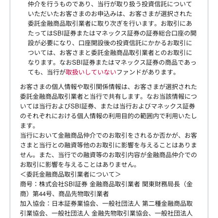
仲介を行うものであり、当行が取り扱う投資信託について
いただいたお客さまのお申込みは、お客さまが選択された
委託金融商品取引業者に取り次ぎを行います。お取引にあ
たってはSBI証券またはマネックス証券の証券総合口座の開
設が必要になり、口座開設後の投資信託にかかるお取引に
ついては、お客さまと委託金融商品取引業者とのお取引に
なります。なおSBI証券またはマネックス証券の商品であっ
ても、当行が
取扱いしていない
ファンドがあります。
お客さまの個人情報や取引関係情報は、お客さまが選択された
委託金融商品取引業者と当行で共有します。なお当該情報につ
いては当行およびSBI証券、または当行およびマネックス証券
のそれぞれにおける個人情報の利用目的の範囲内で利用いたし
ます。
当行において金融商品仲介でのお取引をされるか否かが、お客
さまと当行との融資等他のお取引に影響を与えることはありま
せん。また、当行での融資等のお取引内容が金融商品仲介での
お取引に影響を与えることはありません。
＜委託金融商品取引業者について＞
商号：株式会社SBI証券 金融商品取引業者 関東財務局長（金
商）第44号、商品先物取引業者
加入協会：日本証券業協会、一般社団法人 第二種金融商品取
引業協会、一般社団法人 金融先物取引業協会、一般社団法人