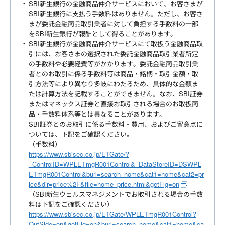
SBI新生銀行の金融商品仲介サービスにおいて、お客さまが
SBI新生銀行に支払う手数料はありません。ただし、お客さ
まが委託金融商品取引業者に対して負担する手数料の一部
をSBI新生銀行が報酬として得ることがあります。
SBI新生銀行が金融商品仲介サービスにて取扱う金融商品取
引には、お客さまの選択された委託金融商品取引業者所定
の手数料や必要経費等がかかります。委託金融商品取引業
者とのお取引に係る手数料等は商品・銘柄・取引金額・取
引方法等により異なり多岐にわたるため、具体的な金額ま
たは計算方法を記載することができません。なお、SBI証券
またはマネックス証券と直接お取引される場合のお取扱商
品・手数料体系等とは異なることがあります。
SBI証券とのお取引に係る手数料・費用、およびご留意点に
ついては、下記をご確認ください。
（手数料）
https://www.sbisec.co.jp/ETGate/?
_ControlID=WPLETmgR001Control&_DataStoreID=DSWPL
ETmgR001Control&burl=search_home&cat1=home&cat2=pr
ice&dir=price%2F&file=home_price.html&getFlg=on
（SBI新生ウェルスマネジメントでお取引される場合の手数
料は下記をご確認ください）
https://www.sbisec.co.jp/ETGate/WPLETmgR001Control?
OutSide=on&getFlg=on&burl=search_home&cat1=home&ca