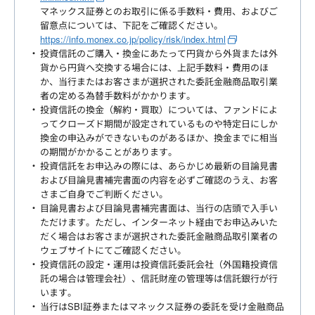
マネックス証券とのお取引に係る手数料・費用、およびご
留意点については、下記をご確認ください。
https://info.monex.co.jp/policy/risk/index.html
投資信託のご購入・換金にあたって円貨から外貨または外
貨から円貨へ交換する場合には、上記手数料・費用のほ
か、当行またはお客さまが選択された委託金融商品取引業
者の定める為替手数料がかかります。
投資信託の換金（解約・買取）については、ファンドによ
ってクローズド期間が設定されているものや特定日にしか
換金の申込みができないものがあるほか、換金までに相当
の期間がかかることがあります。
投資信託をお申込みの際には、あらかじめ最新の目論見書
および目論見書補完書面の内容を必ずご確認のうえ、お客
さまご自身でご判断ください。
目論見書および目論見書補完書面は、当行の店頭で入手い
ただけます。ただし、インターネット経由でお申込みいた
だく場合はお客さまが選択された委託金融商品取引業者の
ウェブサイトにてご確認ください。
投資信託の設定・運用は投資信託委託会社（外国籍投資信
託の場合は管理会社）、信託財産の管理等は信託銀行が行
います。
当行はSBI証券またはマネックス証券の委託を受け金融商品