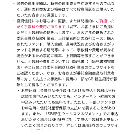
過去の運用実績は、将来の運用成果を約束するものではな
く、運用の利益および損失はすべて投資信託をご購入いた
だいたお客さまに帰属します。
投資信託にはお客さまに直接、または間接的に
ご負担いた
だく手数料や費用があります
（以下、お客さまにご負担い
ただく手数料等の例を示します）。お客さまの選択された
委託金融商品取引業者、当該業者所定の取引コース、購入
されたファンド、購入金額、運用状況およびお客さまがフ
ァンドを保有する期間等によって、手数料や費用が異なる
場合があるため事前に料率、上限額等を示すことができま
せん。手数料や費用については目論見書（目論見書補完書
面）や当行および委託金融商品取引業者のウェブサイトを
ご確認ください。なお、お客さまが委託金融商品取引業者
等に対して支払った手数料・費用の一部をSBI新生銀行が報
酬として得ることがあります。
お申込時…金融商品仲介取引における申込手数料は当行
店頭でお申込みいただいても、インターネット経由でお
申込みいただいても無料です。ただし、一部ファンドは
お申込時に信託財産留保額の支払いを要することがあり
ます。また、「SBI新生ウェルスマネジメント」でお申込
みいただく場合はSBI証券に対して申込手数料をお支払い
いただく場合があります。詳しくはSBI証券のウェブサイ