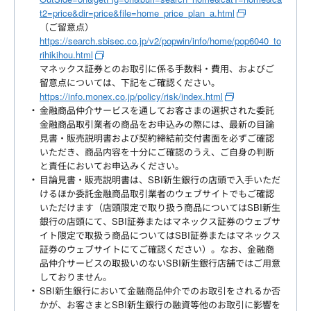
t2=price&dir=price&file=home_price_plan_a.html
（ご留意点）
https://search.sbisec.co.jp/v2/popwin/info/home/pop6040_to
rihikihou.html
マネックス証券とのお取引に係る手数料・費用、およびご
留意点については、下記をご確認ください。
https://info.monex.co.jp/policy/risk/index.html
金融商品仲介サービスを通してお客さまの選択された委託
金融商品取引業者の商品をお申込みの際には、最新の目論
見書・販売説明書および契約締結前交付書面を必ずご確認
いただき、商品内容を十分にご確認のうえ、ご自身の判断
と責任においてお申込みください。
目論見書・販売説明書は、SBI新生銀行の店頭で入手いただ
けるほか委託金融商品取引業者のウェブサイトでもご確認
いただけます（店頭限定で取り扱う商品についてはSBI新生
銀行の店頭にて、SBI証券またはマネックス証券のウェブサ
イト限定で取扱う商品についてはSBI証券またはマネックス
証券のウェブサイトにてご確認ください）。なお、金融商
品仲介サービスの取扱いのないSBI新生銀行店舗ではご用意
しておりません。
SBI新生銀行において金融商品仲介でのお取引をされるか否
かが、お客さまとSBI新生銀行の融資等他のお取引に影響を