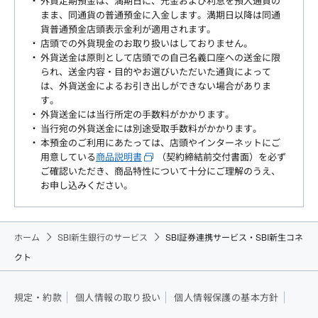
外貨定期預金は、満期日に、元金および利息を預入通貨の
まま、同通貨の普通預金に入金します。満期日以降は同通
貨普通預金店頭表示金利が適用されます。
店頭での外貨現金のお取り扱いはしておりません。
外貨送金は原則として店頭での自己名義口座への送金に限
られ、送金内容・目的やお選びいただいた通貨によって
は、外貨送金によるお引き出しができない場合がありま
す。
外貨送金には当行所定の手数料がかかります。
当行宛の外貨送金には別途受取手数料がかかります。
本預金のご利用にあたっては、店頭やインターネットにご
用意している
商品説明書
（契約締結前交付書面）を必ず
ご確認いただき、商品特性について十分にご理解のうえ、
お申し込みください。
ホーム
SBI新生銀行のサービス
SBI証券連携サービス・SBI新生コネ
クト
規定・約款
個人情報の取り扱い
個人情報保護の基本方針