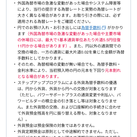
外国為替市場の急激な変動があった場合やシステム障害等
により、当行の提示する為替レートと実勢の為替レートが
大きく異なる場合があります。お取り引きの際には、必ず
適用される為替レートをご確認ください。
円でのお預け入れ・お引き出しには
為替手数料
がかかり
ます
（外国為替市場の急激な変動があった場合や主要市場
の休場日には、最大で1基本通貨単位あたり片道5.5円往復
11円かかる場合があります）。
また、円以外の通貨間での
交換の場合、一方の通貨に最大片道0.02を乗じた金額が為替
手数料としてかかります。
そのため、為替相場の変動が無い場合でも、為替手数料・
金利水準により、当初預入時の円の元本を下回り
元本割れ
となる場合があります。
ステップアッププログラムによる外貨為替手数料の優遇
は、円から外貨、外貨から円への交換が対象となります
（ただし、パワーサポートプラスの通貨変更や利払い、パ
ワービルダーの積立金の引き落とし等は対象となりませ
ん。また外貨間の交換、および口座解約の手続きに合わせ
て外貨預金残高を円に振り替える際も、対象となりませ
ん）。
外貨預金は預金保険の対象ではありません。
外貨定期預金は原則として中途解約できません。ただし、