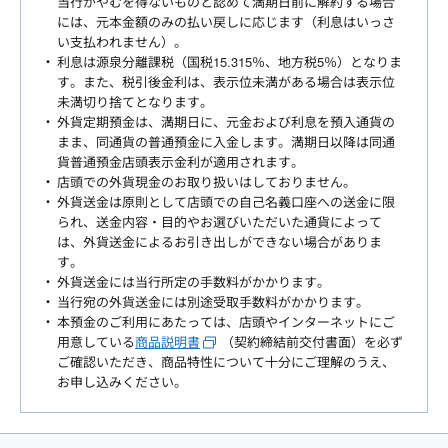
当行がやむを得ないものと認めて満期日前に解約する場合
には、元本金額のみの払い戻しに応じます（利息はいっさ
い支払われません）。
利息は源泉分離課税（国税15.315％、地方税5％）となりま
す。また、税引後金利は、表示位未満がある場合は表示位
未満切り捨てとなります。
外貨定期預金は、満期日に、元金および利息を預入通貨の
まま、同通貨の普通預金に入金します。満期日以降は同通
貨普通預金店頭表示金利が適用されます。
店頭での外貨現金のお取り扱いはしておりません。
外貨送金は原則として店頭での自己名義口座への送金に限
られ、送金内容・目的やお選びいただいた通貨によって
は、外貨送金によるお引き出しができない場合がありま
す。
外貨送金には当行所定の手数料がかかります。
当行宛の外貨送金には別途受取手数料がかかります。
本預金のご利用にあたっては、店頭やインターネットにご
用意している
商品説明書
（契約締結前交付書面）を必ず
ご確認いただき、商品特性について十分にご理解のうえ、
お申し込みください。