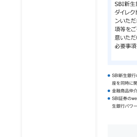
SBI新生銀
座を同時に
金融商品仲介
SBI証券の
生銀行パワ