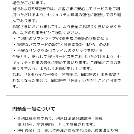
場合がございます。
当行およびSBI証券では、お客さまに安心してサービスをご利
用いただけるよう、セキュリティ環境の強化に継続して取り組
んでおります。
お客さまにおかれましても、より安全にお取り引きいただくた
め、以下の対策をぜひご検討ください。
ご利用のソフトウェアやOSを常に最新の状態に保つ
複雑なパスワードの設定と多要素認証（MFA）の活用
不審なリンクや添付ファイルのクリックを控える
今後とも、安心して当行サービスをご利用いただけるよう、セ
キュリティ対策の強化に努めてまいります。ご理解とご協力を
賜りますよう、よろしくお願い申し上げます。
なお、「SBIハイパー預金」開設後に、同口座の利用を希望さ
れなくなった場合は、同口座を「休止」いただくことが可能で
す。
円預金一般について
金利は税引前であり、利息は源泉分離課税（国税
15.315％、地方税5％）として課税されます。
税引後金利は、表示位未満がある場合は表示位未満切り捨