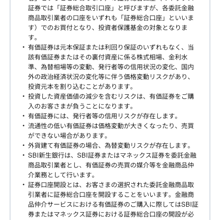
証券では「証券総合取引口座」と呼びますが、各委託金融
商品取引業者の口座をいずれも「証券総合口座」といいま
す）でのお買付となり、投資者保護基金の対象となりま
す。
有価証券は元本保証または利回り保証のいずれもなく、当
該有価証券またはその裏付資産に係る株式相場、金利水
準、為替相場等の変動、発行者等の信用状況の変化、国内
外の政治経済状況の変化等に伴う価格変動リスクがあり、
投資元本を割り込むことがあります。
投資した資産価値の減少を含むリスクは、有価証券をご購
入のお客さまが負うことになります。
有価証券には、発行者等の信用リスクが存在します。
流通性の低い有価証券は価格変動が大きくなったり、売買
ができない場合があります。
外貨建て有価証券の場合、為替変動リスクが存在します。
SBI新生銀行は、SBI証券またはマネックス証券を委託金融
商品取引業者とし、有価証券の売買の媒介等を金融商品仲
介業務として行います。
証券口座開設とは、お客さまの選択された委託金融商品取
引業者に証券総合口座を開設することをいいます。金融商
品仲介サービスにおける有価証券のご購入に際してはSBI証
券またはマネックス証券における証券総合口座の開設が必