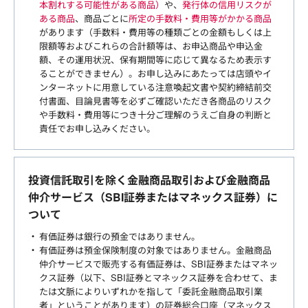
本割れする可能性がある商品）
や、
発行体の信用リスクが
ある商品
、商品ごとに
所定の手数料・費用等がかかる商品
があります（手数料・費用等の種類ごとの金額もしくは上
限額等およびこれらの合計額等は、お申込商品や申込金
額、その運用状況、保有期間等に応じて異なるため表示す
ることができません）。お申し込みにあたっては店頭やイ
ンターネットに用意している注意喚起文書や契約締結前交
付書面、目論見書等を必ずご確認いただき各商品のリスク
や手数料・費用等につき十分ご理解のうえご自身の判断と
責任でお申し込みください。
投資信託取引を除く金融商品取引および金融商品
仲介サービス（SBI証券またはマネックス証券）に
ついて
有価証券は銀行の預金ではありません。
有価証券は預金保険制度の対象ではありません。金融商品
仲介サービスで販売する有価証券は、SBI証券またはマネッ
クス証券（以下、SBI証券とマネックス証券を合わせて、ま
たは文脈によりいずれかを指して「委託金融商品取引業
者」ということがあります）の証券総合口座（マネックス