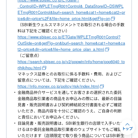
_ControlID=WPLETmgR001Control&_DataStoreID=DSWPL
ETmgR001Control&burl=search_home&cat1=home&cat2=pr
ice&dir=price%2F&file=home_price.html&getFlg=on
（SBI新生ウェルスマネジメントでお取引される場合の手数
料は下記をご確認ください）
https://www.sbisec.co.jp/ETGate/WPLETmgR001Control?
OutSide=on&getFlg=on&burl=search_home&cat1=home&ca
t2=price&dir=price&file=home_price_plan_a.html
（ご留意点）
https://search.sbisec.co.jp/v2/popwin/info/home/pop6040_to
rihikihou.html
マネックス証券とのお取引に係る手数料・費用、およびご
留意点については、下記をご確認ください。
https://info.monex.co.jp/policy/risk/index.html
金融商品仲介サービスを通してお客さまの選択された委託
金融商品取引業者の商品をお申込みの際には、最新の目論
見書・販売説明書および契約締結前交付書面を必ずご確認
いただき、商品内容を十分にご確認のうえ、ご自身の判断
と責任においてお申込みください。
目論見書・販売説明書は、SBI新生銀行の店頭で入手いただ
けるほか委託金融商品取引業者のウェブサイトでもご確認
トップ
いただけます（店頭限定で取り扱う商品についてはSBI新生