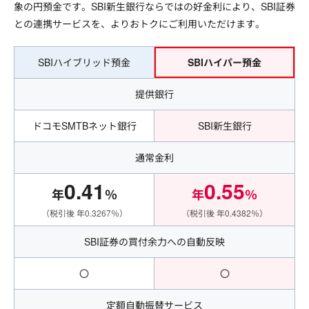
象の円預金です。SBI新生銀行ならではの好金利により、SBI証券
との連携サービスを、よりおトクにご利用いただけます。
SBIハイブリッド預金
SBIハイパー預金
提供銀行
ドコモSMTBネット銀行
SBI新生銀行
通常金利
0.41
0.55
年
％
年
％
（税引後 年0.3267％）
（税引後 年
0.4382
％）
SBI証券の買付余力への自動反映
〇
〇
定額自動振替サービス