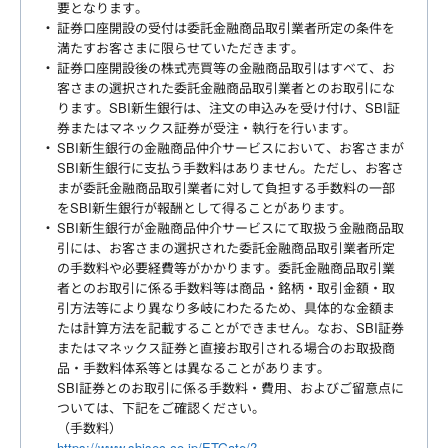
要となります。
証券口座開設の受付は委託金融商品取引業者所定の条件を
満たすお客さまに限らせていただきます。
証券口座開設後の株式売買等の金融商品取引はすべて、お
客さまの選択された委託金融商品取引業者とのお取引にな
ります。SBI新生銀行は、注文の申込みを受け付け、SBI証
券またはマネックス証券が受注・執行を行います。
SBI新生銀行の金融商品仲介サービスにおいて、お客さまが
SBI新生銀行に支払う手数料はありません。ただし、お客さ
まが委託金融商品取引業者に対して負担する手数料の一部
をSBI新生銀行が報酬として得ることがあります。
SBI新生銀行が金融商品仲介サービスにて取扱う金融商品取
引には、お客さまの選択された委託金融商品取引業者所定
の手数料や必要経費等がかかります。委託金融商品取引業
者とのお取引に係る手数料等は商品・銘柄・取引金額・取
引方法等により異なり多岐にわたるため、具体的な金額ま
たは計算方法を記載することができません。なお、SBI証券
またはマネックス証券と直接お取引される場合のお取扱商
品・手数料体系等とは異なることがあります。
SBI証券とのお取引に係る手数料・費用、およびご留意点に
ついては、下記をご確認ください。
（手数料）
https://www.sbisec.co.jp/ETGate/?