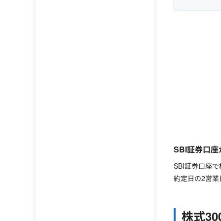
SBI証券口
SBI証券口座
約定日の2営業
株式3