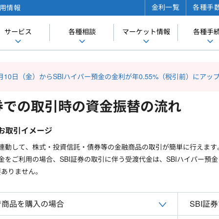
金利一覧
各種手
用情報
サービス
各種相談
マーケット情報
各種手
年7月10日（金）からSBIハイパー預金の金利が年0.55%（税引前）にアッ
証券での取引時の資金振替の流れ
のお取引イメージ
と連動して、株式・投資信託・債券等の金融商品の取引が簡単に行えます
預金をご利用の場合、SBI証券の取引に伴う受渡代金は、SBIハイパー預
要ありません。
券で商品を購入の場合
SBI証