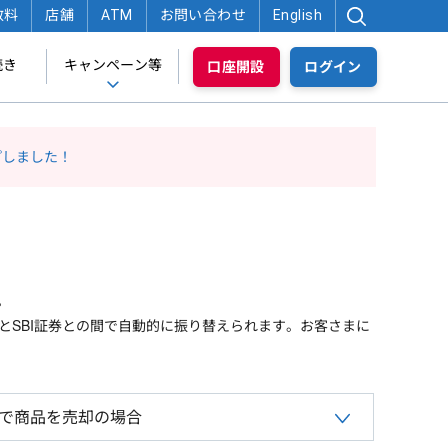
数料
店舗
ATM
お問い合わせ
English
続き
キャンペーン等
口座開設
ログイン
プしました！
。
金とSBI証券との間で自動的に振り替えられます。お客さまに
券で商品を売却の場合