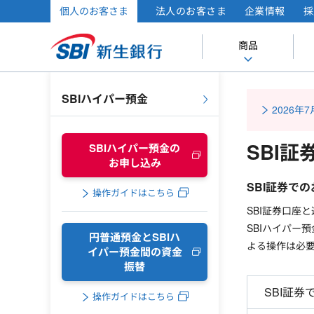
個人のお客さま
法人のお客さま
企業情報
採
商品
SBIハイパー預金
2026
SBI
SBIハイパー預金の
お申し込み
SBI証券で
操作ガイドはこちら
SBI証券口座
SBIハイパー
円普通預金とSBIハ
よる操作は必
イパー預金間の
資金
振替
SBI証
操作ガイドはこちら