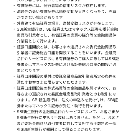
有価証券には、発行者等の信用リスクが存在します。
流通性の低い有価証券は価格変動が大きくなったり、売買
ができない場合があります。
外貨建て有価証券の場合、為替変動リスクが存在します。
SBI新生銀行は、SBI証券またはマネックス証券を委託金融
商品取引業者とし、有価証券の売買の媒介等を金融商品仲
介業務として行います。
証券口座開設とは、お客さまの選択された委託金融商品取
引業者に証券総合口座を開設することをいいます。金融商
品仲介サービスにおける有価証券のご購入に際してはSBI証
券またはマネックス証券における証券総合口座の開設が必
要となります。
証券口座開設の受付は委託金融商品取引業者所定の条件を
満たすお客さまに限らせていただきます。
証券口座開設後の株式売買等の金融商品取引はすべて、お
客さまの選択された委託金融商品取引業者とのお取引にな
ります。SBI新生銀行は、注文の申込みを受け付け、SBI証
券またはマネックス証券が受注・執行を行います。
SBI新生銀行の金融商品仲介サービスにおいて、お客さまが
SBI新生銀行に支払う手数料はありません。ただし、お客さ
まが委託金融商品取引業者に対して負担する手数料の一部
をSBI新生銀行が報酬として得ることがあります。