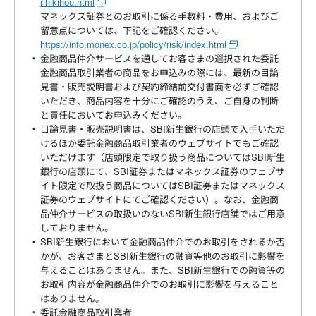
rihikihou.html
マネックス証券とのお取引に係る手数料・費用、およびご
留意点については、下記をご確認ください。
https://info.monex.co.jp/policy/risk/index.html
金融商品仲介サービスを通してお客さまの選択された委託
金融商品取引業者の商品をお申込みの際には、最新の目論
見書・販売説明書および契約締結前交付書面を必ずご確認
いただき、商品内容を十分にご確認のうえ、ご自身の判断
と責任においてお申込みください。
目論見書・販売説明書は、SBI新生銀行の店頭で入手いただ
けるほか委託金融商品取引業者のウェブサイトでもご確認
いただけます（店頭限定で取り扱う商品についてはSBI新生
銀行の店頭にて、SBI証券またはマネックス証券のウェブサ
イト限定で取扱う商品についてはSBI証券またはマネックス
証券のウェブサイトにてご確認ください）。なお、金融商
品仲介サービスの取扱いのないSBI新生銀行店舗ではご用意
しておりません。
SBI新生銀行において金融商品仲介でのお取引をされるか否
かが、お客さまとSBI新生銀行の融資等他のお取引に影響を
与えることはありません。また、SBI新生銀行での融資等の
お取引内容が金融商品仲介でのお取引に影響を与えること
はありません。
委託金融商品取引業者