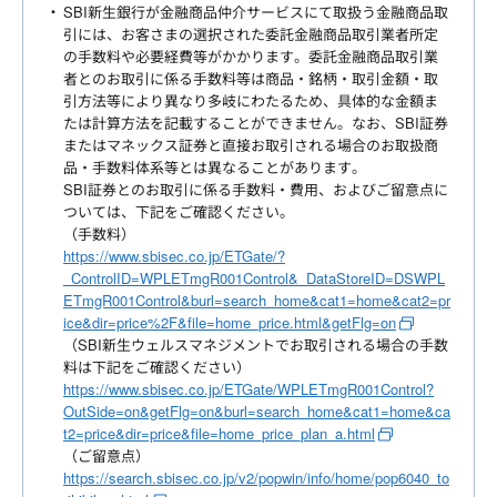
SBI新生銀行が金融商品仲介サービスにて取扱う金融商品取
引には、お客さまの選択された委託金融商品取引業者所定
の手数料や必要経費等がかかります。委託金融商品取引業
者とのお取引に係る手数料等は商品・銘柄・取引金額・取
引方法等により異なり多岐にわたるため、具体的な金額ま
たは計算方法を記載することができません。なお、SBI証券
またはマネックス証券と直接お取引される場合のお取扱商
品・手数料体系等とは異なることがあります。
SBI証券とのお取引に係る手数料・費用、およびご留意点に
ついては、下記をご確認ください。
（手数料）
https://www.sbisec.co.jp/ETGate/?
_ControlID=WPLETmgR001Control&_DataStoreID=DSWPL
ETmgR001Control&burl=search_home&cat1=home&cat2=pr
ice&dir=price%2F&file=home_price.html&getFlg=on
（SBI新生ウェルスマネジメントでお取引される場合の手数
料は下記をご確認ください）
https://www.sbisec.co.jp/ETGate/WPLETmgR001Control?
OutSide=on&getFlg=on&burl=search_home&cat1=home&ca
t2=price&dir=price&file=home_price_plan_a.html
（ご留意点）
https://search.sbisec.co.jp/v2/popwin/info/home/pop6040_to