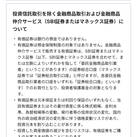
投資信託取引を除く金融商品取引および金融商品
仲介サービス（SBI証券またはマネックス証券）に
ついて
有価証券は銀行の預金ではありません。
有価証券は預金保険制度の対象ではありません。金融商品
仲介サービスで販売する有価証券は、SBI証券またはマネッ
クス証券（以下、SBI証券とマネックス証券を合わせて、ま
たは文脈によりいずれかを指して「委託金融商品取引業
者」ということがあります）の証券総合口座（マネックス
証券では「証券総合取引口座」と呼びますが、各委託金融
商品取引業者の口座をいずれも「証券総合口座」といいま
す）でのお買付となり、投資者保護基金の対象となりま
す。
有価証券は元本保証または利回り保証のいずれもなく、当
該有価証券またはその裏付資産に係る株式相場、金利水
準、為替相場等の変動、発行者等の信用状況の変化、国内
外の政治経済状況の変化等に伴う価格変動リスクがあり、
投資元本を割り込むことがあります。
投資した資産価値の減少を含むリスクは、有価証券をご購
入のお客さまが負うことになります。