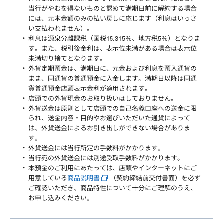
当行がやむを得ないものと認めて満期日前に解約する場合
には、元本金額のみの払い戻しに応じます（利息はいっさ
い支払われません）。
利息は源泉分離課税（国税15.315％、地方税5％）となりま
す。また、税引後金利は、表示位未満がある場合は表示位
未満切り捨てとなります。
外貨定期預金は、満期日に、元金および利息を預入通貨の
まま、同通貨の普通預金に入金します。満期日以降は同通
貨普通預金店頭表示金利が適用されます。
店頭での外貨現金のお取り扱いはしておりません。
外貨送金は原則として店頭での自己名義口座への送金に限
られ、送金内容・目的やお選びいただいた通貨によって
は、外貨送金によるお引き出しができない場合がありま
す。
外貨送金には当行所定の手数料がかかります。
当行宛の外貨送金には別途受取手数料がかかります。
本預金のご利用にあたっては、店頭やインターネットにご
用意している
商品説明書
（契約締結前交付書面）を必ず
ご確認いただき、商品特性について十分にご理解のうえ、
お申し込みください。