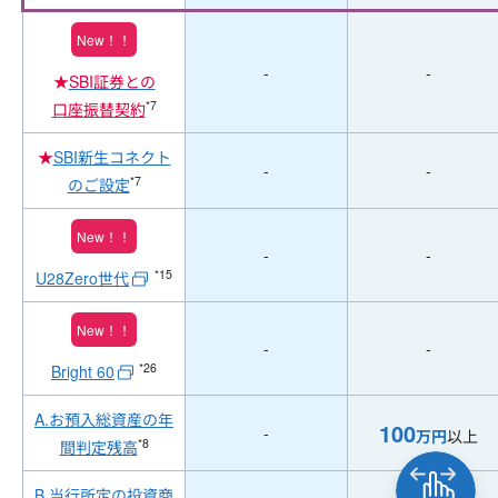
New！！
-
-
★
SBI証券との
*7
口座振替契約
★
SBI新生コネクト
-
-
*7
のご設定
New！！
-
-
*15
U28Zero世代
New！！
-
-
*26
Bright 60
A.お預入総資産の年
100
-
万円
以上
*8
間判定残高
B.当行所定の投資商