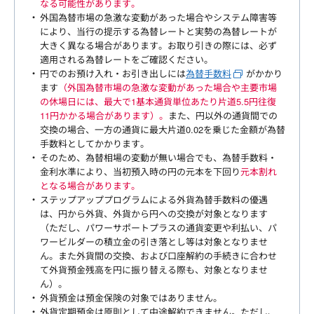
なる可能性があります。
外国為替市場の急激な変動があった場合やシステム障害等
により、当行の提示する為替レートと実勢の為替レートが
大きく異なる場合があります。お取り引きの際には、必ず
適用される為替レートをご確認ください。
円でのお預け入れ・お引き出しには
為替手数料
がかかり
ます
（外国為替市場の急激な変動があった場合や主要市場
の休場日には、最大で1基本通貨単位あたり片道5.5円往復
11円かかる場合があります）。
また、円以外の通貨間での
交換の場合、一方の通貨に最大片道0.02を乗じた金額が為替
手数料としてかかります。
そのため、為替相場の変動が無い場合でも、為替手数料・
金利水準により、当初預入時の円の元本を下回り
元本割れ
となる場合があります。
ステップアッププログラムによる外貨為替手数料の優遇
は、円から外貨、外貨から円への交換が対象となります
（ただし、パワーサポートプラスの通貨変更や利払い、パ
ワービルダーの積立金の引き落とし等は対象となりませ
ん。また外貨間の交換、および口座解約の手続きに合わせ
て外貨預金残高を円に振り替える際も、対象となりませ
ん）。
外貨預金は預金保険の対象ではありません。
外貨定期預金は原則として中途解約できません。ただし、