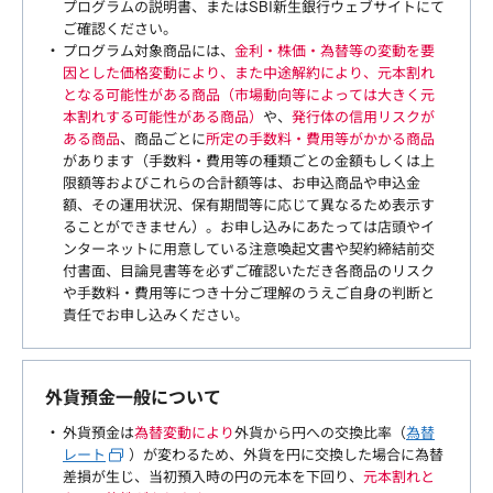
プログラムの説明書、またはSBI新生銀行ウェブサイトにて
ご確認ください。
プログラム対象商品には、
金利・株価・為替等の変動を要
因とした価格変動により、また中途解約により、元本割れ
となる可能性がある商品（市場動向等によっては大きく元
本割れする可能性がある商品）
や、
発行体の信用リスクが
ある商品
、商品ごとに
所定の手数料・費用等がかかる商品
があります（手数料・費用等の種類ごとの金額もしくは上
限額等およびこれらの合計額等は、お申込商品や申込金
額、その運用状況、保有期間等に応じて異なるため表示す
ることができません）。お申し込みにあたっては店頭やイ
ンターネットに用意している注意喚起文書や契約締結前交
付書面、目論見書等を必ずご確認いただき各商品のリスク
や手数料・費用等につき十分ご理解のうえご自身の判断と
責任でお申し込みください。
外貨預金一般について
外貨預金は
為替変動により
外貨から円への交換比率（
為替
レート
）が変わるため、外貨を円に交換した場合に為替
差損が生じ、当初預入時の円の元本を下回り、
元本割れと