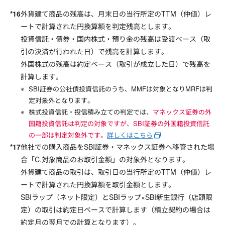
外貨建て商品の残高は、月末日の当行所定のTTM（仲値）レ
ートで計算された円換算額を判定残高とします。
投資信託・債券・国内株式・預り金の残高は受渡ベース（取
引の決済が行われた日）で残高を計算します。
外国株式の残高は約定ベース（取引が成立した日）で残高を
計算します。
SBI証券の公社債投資信託のうち、MMFは対象となりMRFは判
定対象外となります。
株式投資信託・投信積み立ての判定では、
マネックス証券の外
国籍投資信託は判定の対象ですが、SBI証券の外国籍投資信託
の一部は判定対象外です。
詳しくはこちら
他社での購入商品をSBI証券・マネックス証券へ移管された場
合「C.対象商品のお取引金額」の対象外となります。
外貨建て商品の取引は、取引日の当行所定のTTM（仲値）レ
ートで計算された円換算額を取引金額とします。
SBIラップ（ネット限定）とSBIラップ×SBI新生銀行（店頭限
定）の取引は約定日ベースで計算します（積立契約の場合は
約定月の翌月での計算となります）。