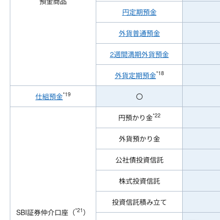
預金商品
円定期預金
外貨普通預金
2週間満期外貨預金
*18
外貨定期預金
*19
仕組預金
〇
*22
円預かり金
外貨預かり金
公社債投資信託
株式投資信託
投資信託積み立て
*21
SBI証券仲介口座（
）