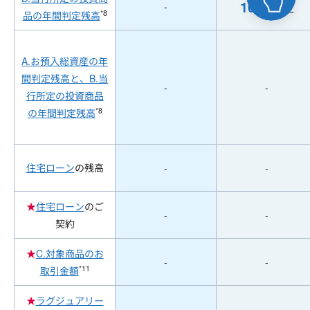
10
-
万円
以上
*8
品の年間判定残高
A.お預入総資産の年
間判定残高と、B.当
-
-
行所定の投資商品
*8
の年間判定残高
住宅ローン
の残高
-
-
★
住宅ローン
のご
-
-
契約
★
C.対象商品のお
-
-
*11
取引金額
★
ラグジュアリー
-
-