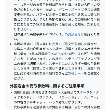
ー」ステージの為替手数料は円から外貨、外貨から円への交
換が対象となります（ただし、パワーサポートプラスの通貨
変更や利払い、パワービルダーの積立金の引き落とし等は対
象となりません。また外貨間の交換、および口座解約の手続
きにあわせて外貨預金残高を円に振り替える際も、対象とな
りません）。
他の通貨の為替手数料については、
外貨預金
をご確認くださ
い。
市場の休場日（週末等）に売買のご注文が急増した場合や、
急激な市場の変動等があった場合、通常とは異なる為替手数
料（最大で1基本通貨単位あたり片道5.5円往復11円）が適用
されることがあります。この場合、ステップアッププログラ
ムの優遇は適用されず、ステージにかかわらず一律の手数料
となります（通常よりも高い手数料となります）。お取引前
には必ず取引時の為替手数料を含んだ
為替レート
をご確認く
ださい。
外国送金の受取手数料に関するご注意事項
SBI新生銀行のお客さまの口座へ入金時点のステージが「ダ
イヤモンド」、「プラチナ」、「ゴールド」、「シルバー」
のお客さまがキャッシュバック対象となります。
受取手数料を送金依頼人が負担する場合、当行での受取手数