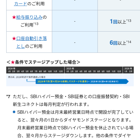
カード
のご利用
★
給与振り込み
の
1
-
*13
回
以上
*13
ご利用
★
口座自動引き落
6
-
*14
回
以上
とし
のご利用
＜
★
条件でステージアップした場合＞
ただし、SBIハイパー預金・SBI証券との口座振替契約・SBI
新生コネクトは毎月判定が行われます。
SBIハイパー預金は月末最終営業日時点で開設が完了してい
ると、翌々月の1日からダイヤモンドステージとなります。
月末最終営業日時点でSBIハイパー預金を休止されている場
合、翌々月からステージダウンします。他の条件でダイヤ