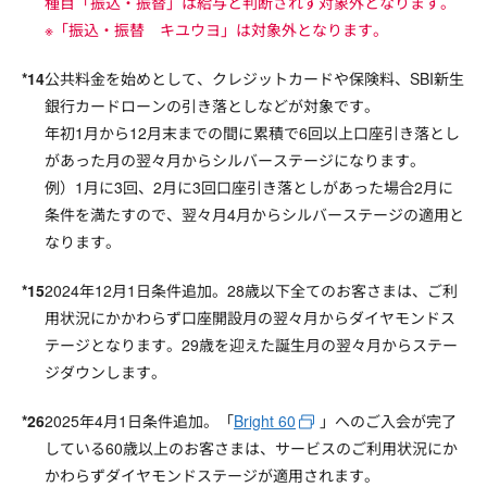
種目「振込・振替」は給与と判断されず対象外となります。
※「振込・振替 キユウヨ」は対象外となります。
公共料金を始めとして、クレジットカードや保険料、SBI新生
銀行カードローンの引き落としなどが対象です。
年初1月から12月末までの間に累積で6回以上口座引き落とし
があった月の翌々月からシルバーステージになります。
例）1月に3回、2月に3回口座引き落としがあった場合2月に
条件を満たすので、翌々月4月からシルバーステージの適用と
なります。
2024年12月1日条件追加。28歳以下全てのお客さまは、ご利
用状況にかかわらず口座開設月の翌々月からダイヤモンドス
テージとなります。29歳を迎えた誕生月の翌々月からステー
ジダウンします。
2025年4月1日条件追加。「
Bright 60
」へのご入会が完了
している60歳以上のお客さまは、サービスのご利用状況にか
かわらずダイヤモンドステージが適用されます。