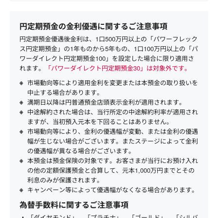
円定期預金の金利優遇に関するご注意事項
円定期預金優遇後金利は、1口500万円以上の「パワーフレック
ス円定期預金」の1年ものから5年もの、1口100万円以上の「パ
ワーダイレクト円定期預金100」を設定した場合に限り適用さ
れます。
「パワーダイレクト円定期預金30」は対象外です。
市場動向等により適用金利を変更または本預金の取り扱いを
中止する場合があります。
満期日以降は円普通預金店頭表示金利が適用されます。
中途解約された場合は、当行所定の中途解約利率が適用され
ますが、当初預入元本を下回ることはありません。
市場動向等により、金利の優遇幅が変動、または金利の優遇
幅が生じない場合がございます。またステージによって金利
の優遇幅が異なる場合がございます。
本預金は預金保険の対象です。お客さまが当行にお預け入れ
の他の定額保護預金と合算して、元本1,000万円までとその
利息のみが保護されます。
キャンペーン等によって優遇幅がなくなる場合があります。
為替手数料に関するご注意事項
「ダイヤモンド」、「プラチナ」、「ゴールド」、「シルバ