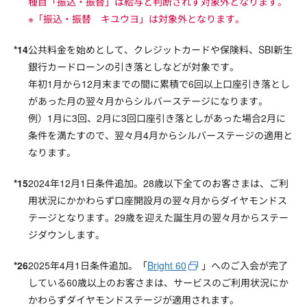
種目「振込・振替」は給与と判断されず対象外となります。
※「振込・振替 キユウヨ」は対象外となります。
公共料金を始めとして、クレジットカードや保険料、SBI新生
銀行カードローンの引き落としなどが対象です。
年初1月から12月末までの間に累積で6回以上口座引き落とし
があった月の翌々月からシルバーステージになります。
例）1月に3回、2月に3回口座引き落としがあった場合2月に
条件を満たすので、翌々月4月からシルバーステージの適用と
なります。
2024年12月1日条件追加。28歳以下全てのお客さまは、ご利
用状況にかかわらず口座開設月の翌々月からダイヤモンドス
テージとなります。29歳を迎えた誕生月の翌々月からステー
ジダウンします。
2025年4月1日条件追加。「
Bright 60
」へのご入会が完了
している60歳以上のお客さまは、サービスのご利用状況にか
かわらずダイヤモンドステージが適用されます。