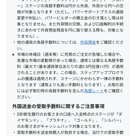
ー」ステージの為替手数料は円から外貨、外貨から円への交
換が対象となります（ただし、パワーサポートプラスの通貨
変更や利払い、パワービルダーの積立金の引き落とし等は対
象となりません。また外貨間の交換、および口座解約の手続
きにあわせて外貨預金残高を円に振り替える際も、対象とな
りません）。
他の通貨の為替手数料については、
外貨預金
をご確認くださ
い。
市場の休場日（週末等）に売買のご注文が急増した場合や、
急激な市場の変動等があった場合、通常とは異なる為替手数
料（最大で1基本通貨単位あたり片道5.5円往復11円）が適用
されることがあります。この場合、ステップアッププログラ
ムの優遇は適用されず、ステージにかかわらず一律の手数料
となります（通常よりも高い手数料となります）。お取引前
には必ず取引時の為替手数料を含んだ
為替レート
をご確認く
ださい。
外国送金の受取手数料に関するご注意事項
SBI新生銀行のお客さまの口座へ入金時点のステージが「ダ
イヤモンド」、「プラチナ」、「ゴールド」、「シルバー」
のお客さまがキャッシュバック対象となります。
受取手数料を送金依頼人が負担する場合、当行での受取手数