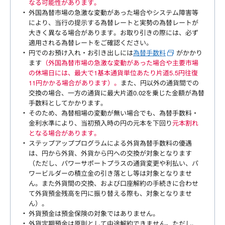
なる可能性があります。
外国為替市場の急激な変動があった場合やシステム障害等
により、当行の提示する為替レートと実勢の為替レートが
大きく異なる場合があります。お取り引きの際には、必ず
適用される為替レートをご確認ください。
円でのお預け入れ・お引き出しには
為替手数料
がかかり
ます
（外国為替市場の急激な変動があった場合や主要市場
の休場日には、最大で1基本通貨単位あたり片道5.5円往復
11円かかる場合があります）。
また、円以外の通貨間での
交換の場合、一方の通貨に最大片道0.02を乗じた金額が為替
手数料としてかかります。
そのため、為替相場の変動が無い場合でも、為替手数料・
金利水準により、当初預入時の円の元本を下回り
元本割れ
となる場合があります。
ステップアッププログラムによる外貨為替手数料の優遇
は、円から外貨、外貨から円への交換が対象となります
（ただし、パワーサポートプラスの通貨変更や利払い、パ
ワービルダーの積立金の引き落とし等は対象となりませ
ん。また外貨間の交換、および口座解約の手続きに合わせ
て外貨預金残高を円に振り替える際も、対象となりませ
ん）。
外貨預金は預金保険の対象ではありません。
外貨定期預金は原則として中途解約できません。ただし、