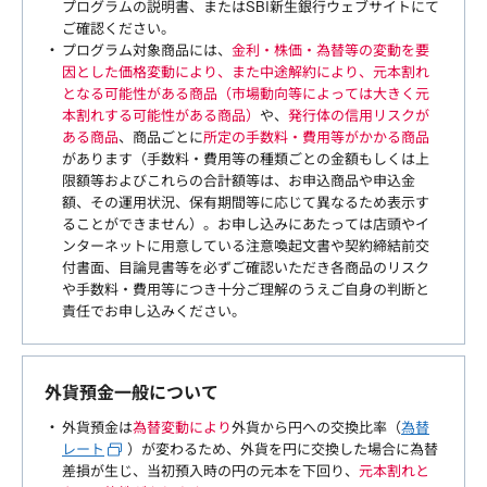
プログラムの説明書、またはSBI新生銀行ウェブサイトにて
ご確認ください。
プログラム対象商品には、
金利・株価・為替等の変動を要
因とした価格変動により、また中途解約により、元本割れ
となる可能性がある商品（市場動向等によっては大きく元
本割れする可能性がある商品）
や、
発行体の信用リスクが
ある商品
、商品ごとに
所定の手数料・費用等がかかる商品
があります（手数料・費用等の種類ごとの金額もしくは上
限額等およびこれらの合計額等は、お申込商品や申込金
額、その運用状況、保有期間等に応じて異なるため表示す
ることができません）。お申し込みにあたっては店頭やイ
ンターネットに用意している注意喚起文書や契約締結前交
付書面、目論見書等を必ずご確認いただき各商品のリスク
や手数料・費用等につき十分ご理解のうえご自身の判断と
責任でお申し込みください。
外貨預金一般について
外貨預金は
為替変動により
外貨から円への交換比率（
為替
レート
）が変わるため、外貨を円に交換した場合に為替
差損が生じ、当初預入時の円の元本を下回り、
元本割れと