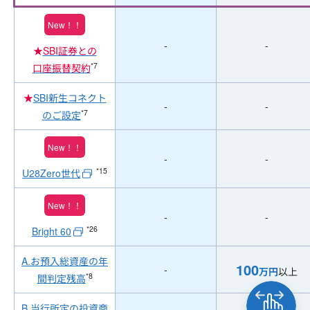
New！！
-
-
★
SBI証券との
*7
口座振替契約
★
SBI新生コネクト
-
-
*7
のご設定
New！！
-
-
*15
U28Zero世代
New！！
-
-
*26
Bright 60
A.お預入総資産の年
100
-
万円
以上
*8
間判定残高
B.当行所定の投資商