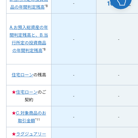
10
-
万円
以上
*8
品の年間判定残高
A.お預入総資産の年
間判定残高と、B.当
-
-
行所定の投資商品
*8
の年間判定残高
住宅ローン
の残高
-
-
★
住宅ローン
のご
-
-
契約
★
C.対象商品のお
-
-
*11
取引金額
★
ラグジュアリー
-
-