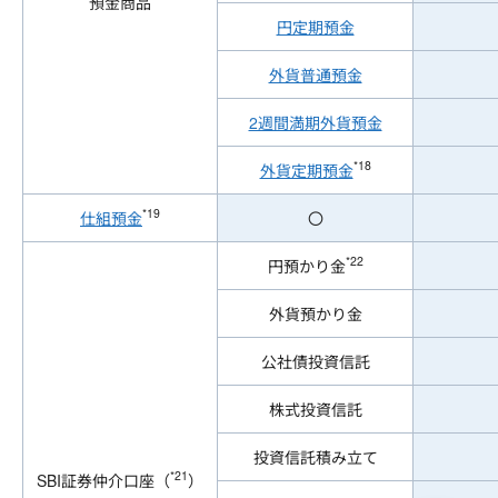
預金商品
円定期預金
外貨普通預金
2週間満期外貨預金
*18
外貨定期預金
*19
仕組預金
〇
*22
円預かり金
外貨預かり金
公社債投資信託
株式投資信託
投資信託積み立て
*21
SBI証券仲介口座（
）