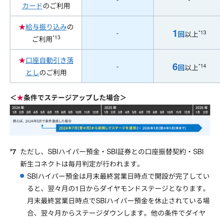
カード
のご利用
★
給与振り込み
の
1
-
*13
回
以上
*13
ご利用
★
口座自動引き落
6
-
*14
回
以上
とし
のご利用
＜
★
条件でステージアップした場合＞
ただし、SBIハイパー預金・SBI証券との口座振替契約・SBI
新生コネクトは毎月判定が行われます。
SBIハイパー預金は月末最終営業日時点で開設が完了してい
ると、翌々月の1日からダイヤモンドステージとなります。
月末最終営業日時点でSBIハイパー預金を休止されている場
合、翌々月からステージダウンします。他の条件でダイヤ