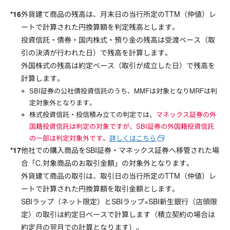
外貨建て商品の残高は、月末日の当行所定のTTM（仲値）レ
ートで計算された円換算額を判定残高とします。
投資信託・債券・国内株式・預り金の残高は受渡ベース（取
引の決済が行われた日）で残高を計算します。
外国株式の残高は約定ベース（取引が成立した日）で残高を
計算します。
SBI証券の公社債投資信託のうち、MMFは対象となりMRFは判
定対象外となります。
株式投資信託・投信積み立ての判定では、
マネックス証券の外
国籍投資信託は判定の対象ですが、SBI証券の外国籍投資信託
の一部は判定対象外です。
詳しくはこちら
他社での購入商品をSBI証券・マネックス証券へ移管された場
合「C.対象商品のお取引金額」の対象外となります。
外貨建て商品の取引は、取引日の当行所定のTTM（仲値）レ
ートで計算された円換算額を取引金額とします。
SBIラップ（ネット限定）とSBIラップ×SBI新生銀行（店頭限
定）の取引は約定日ベースで計算します（積立契約の場合は
約定月の翌月での計算となります）。