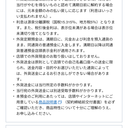
当行がやむを得ないものと認めて満期日前に解約する場合
には、元本金額のみの払い戻しに応じます（利息はいっさ
い支払われません）。
利息は源泉分離課税（国税15.315％、地方税5％）となりま
す。また、税引後金利は、表示位未満がある場合は表示位
未満切り捨てとなります。
外貨定期預金は、満期日に、元金および利息を預入通貨の
まま、同通貨の普通預金に入金します。満期日以降は同通
貨普通預金店頭表示金利が適用されます。
店頭での外貨現金のお取り扱いはしておりません。
外貨送金は原則として店頭での自己名義口座への送金に限
られ、送金内容・目的やお選びいただいた通貨によって
は、外貨送金によるお引き出しができない場合がありま
す。
外貨送金には当行所定の手数料がかかります。
当行宛の外貨送金には別途受取手数料がかかります。
本預金のご利用にあたっては、店頭やインターネットにご
用意している
商品説明書
（契約締結前交付書面）を必ず
ご確認いただき、商品特性について十分にご理解のうえ、
お申し込みください。