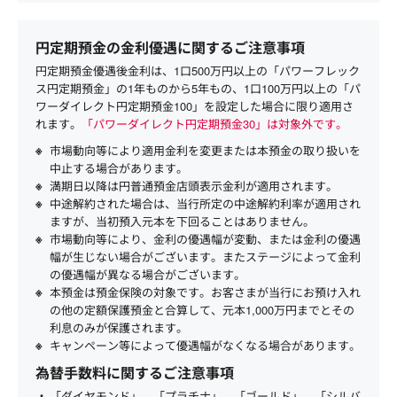
円定期預金の金利優遇に関するご注意事項
円定期預金優遇後金利は、1口500万円以上の「パワーフレック
ス円定期預金」の1年ものから5年もの、1口100万円以上の「パ
ワーダイレクト円定期預金100」を設定した場合に限り適用さ
れます。
「パワーダイレクト円定期預金30」は対象外です。
市場動向等により適用金利を変更または本預金の取り扱いを
中止する場合があります。
満期日以降は円普通預金店頭表示金利が適用されます。
中途解約された場合は、当行所定の中途解約利率が適用され
ますが、当初預入元本を下回ることはありません。
市場動向等により、金利の優遇幅が変動、または金利の優遇
幅が生じない場合がございます。またステージによって金利
の優遇幅が異なる場合がございます。
本預金は預金保険の対象です。お客さまが当行にお預け入れ
の他の定額保護預金と合算して、元本1,000万円までとその
利息のみが保護されます。
キャンペーン等によって優遇幅がなくなる場合があります。
為替手数料に関するご注意事項
「ダイヤモンド」、「プラチナ」、「ゴールド」、「シルバ