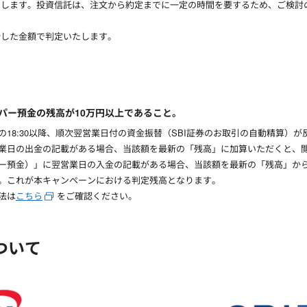
たします。投資信託は、注文から約定までに一定の時間を要するため、ご検討
計した金額で判定いたします。
ハイパー預金の残高が10万円以上であること。
の18:30以降、順次翌営業日付の資金振替（SBI証券のお取引の自動精算）
営業日の出金の記載がある場合、当該額を最新の「残高」に加算いただくと、閲
パー預金）」に翌営業日の入金の記載がある場合、当該額を最新の「残高」か
す。これが本キャンペーンにおける判定残高となります。
法は
こちら
をご確認ください。
ついて