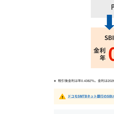
税引後金利は年
0.4382
％。金利は
20
ドコモSMTBネット銀行のS