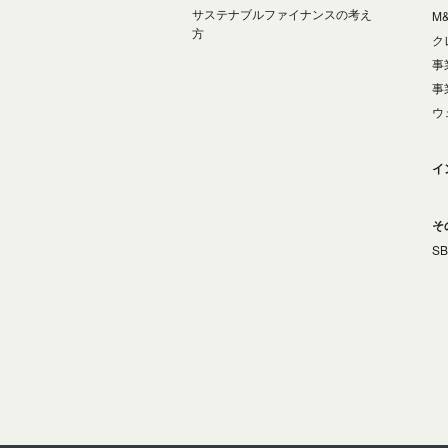
サステナブルファイナンスの考え
M
方
ク
事
事
ウ
イ
そ
S