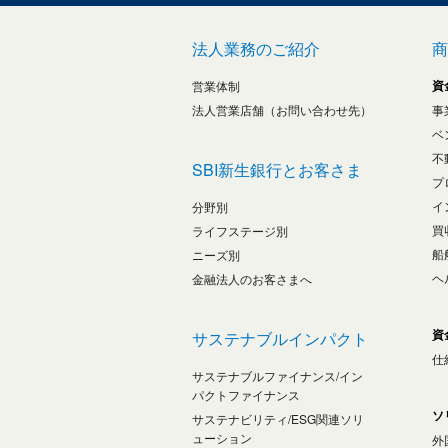
法人業務のご紹介
商
資
営業体制
法人営業店舗（お問い合わせ先）
事
ベ
不
SBI新生銀行とお客さま
プ
イ
分野別
買
ライフステージ別
船
ニーズ別
ヘ
金融法人のお客さまへ
資
サステナブルインパクト
仕
サステナブルファイナンス/イン
パクトファイナンス
ソ
サステナビリティ/ESG関連ソリ
ューション
外