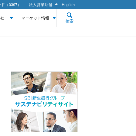
ド（0397）
法人営業店舗
English
会社
マーケット情報
検索